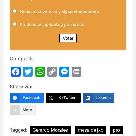
Nunca estuvo bien y sigue empeorando.
Producción agrícola y ganadera
Votar
Compartí:
Facebook
Twitter
WhatsApp
Copy
Messenger
Print
Link
Share via:
Facebook
X (Twitter)
LinkedIn
More
Tagged:
Gerardo Morales
mesa de jxc
pro