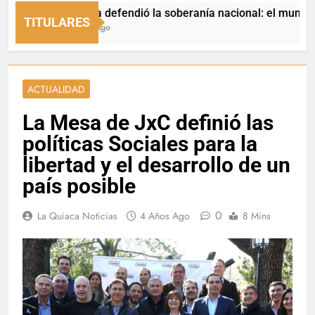
La Quiaca defendió la soberanía nacional: el municipio rech
TITULARES
11 Minutos Ago
ACTUALIDAD
La Mesa de JxC definió las
políticas Sociales para la
libertad y el desarrollo de un
país posible
0
La Quiaca Noticias
4 Años Ago
8 Mins