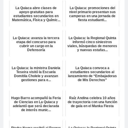
La Quiaca abre clases de
La Quiaca: promociones del
apoyo gratuitas para
nivel primario presentan sus
estudiantes secundarios en
camperas en una jornada de
Matemática, Física y Químic...
fiesta estudianti...
La Quiaca: avanza la tercera
La Quiaca: la Regional Quinta
etapa del concurso para
informó cinco siniestros
cubrir un cargo en la
viales, búsquedas de menores
Defensoría
y nuevas estafas...
La Quiaca: la ministra Daniela
La Quiaca convoca a
Teseira visitó la Escuela
estudiantes secundarios al
Domitila Cholele y avanzan
lanzamiento de “Embajadoras
gestiones para e...
de Mis Derechos”
Hugo Barro acompañó la Feria
Raíz Andina celebra 10 años
de Ciencias en La Quiaca y
de trayectoria con una función
adelantó que será declarada
de gala en el Manka Fiesta
de interés munic...
Piedra Negra recibió al Parque
La Quiaca: la Regional Quinta