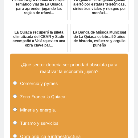
Temático Vial de La Quiaca
alertó por estafas telefónicas,
para aprender jugando las
siniestros viales y riesgos por
reglas de tránsi...
monóxi...
La Quiaca recuperó la pileta
La Banda de Música Municipal
climatizada del CEAR y Sadir
de La Quiaca celebra 50 años
acompañó a Velázquez en una
de historia, esfuerzo y orgullo
obra clave par...
puneño
¿Qué sector debería ser prioridad absoluta para
reactivar la economía jujeña?
Comercio y pymes
Zona Franca la Quiaca
Minería y energía.
Turismo y servicios
Obra pública e infraestructura