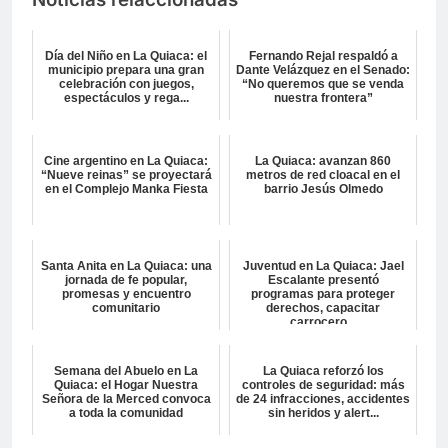
Día del Niño en La Quiaca: el
Fernando Rejal respaldó a
municipio prepara una gran
Dante Velázquez en el Senado:
celebración con juegos,
“No queremos que se venda
espectáculos y rega...
nuestra frontera”
Cine argentino en La Quiaca:
La Quiaca: avanzan 860
“Nueve reinas” se proyectará
metros de red cloacal en el
en el Complejo Manka Fiesta
barrio Jesús Olmedo
Santa Anita en La Quiaca: una
Juventud en La Quiaca: Jael
jornada de fe popular,
Escalante presentó
promesas y encuentro
programas para proteger
comunitario
derechos, capacitar
carrocero...
Semana del Abuelo en La
La Quiaca reforzó los
Quiaca: el Hogar Nuestra
controles de seguridad: más
Señora de la Merced convoca
de 24 infracciones, accidentes
a toda la comunidad
sin heridos y alert...