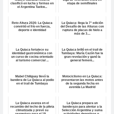
clasificó en lucha y formas en
etapa de semifinales
el Argentina Taekw...
Reto Altura 2026: La Quiaca
La Quiaca: llega la 7° edición
convirtió el frío en fuerza,
del Desafío de las Alturas con
deporte e identidad
ruptura de placas de hielo a
más de 3....
La Quiaca fortalece su
La Quiaca brilló en el trail de
identidad gastronómica con
Tumbaya: María Cazón fue la
un curso de cocina orientado
gran revelación y ganó la
al turismo comercial ...
general femeni...
Mabel Chiliguay llevó la
Motociclismo en La Quiaca:
bandera de La Quiaca al podio
presentaron las motos antes
en el trail de Tumbaya
de la segunda fecha en
avenida La Madrid
La Quiaca avanza en el
La Quiaca prepara un
recambio del techo de la pileta
banderazo para alentar a la
climatizada y prevé su
Selección Argentina y suma
reapertura para el 19 ...
actividades deportivas p...