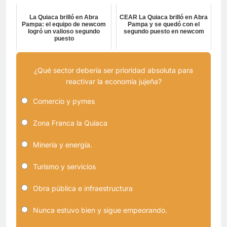
La Quiaca brilló en Abra
CEAR La Quiaca brilló en Abra
Pampa: el equipo de newcom
Pampa y se quedó con el
logró un valioso segundo
segundo puesto en newcom
puesto
¿Qué sector debería ser prioridad absoluta para
reactivar la economía jujeña?
Comercio y pymes
Zona Franca la Quiaca
Minería y energía.
Turismo y servicios
Obra pública e infraestructura
Nunca estuvo bien y sigue empeorando.