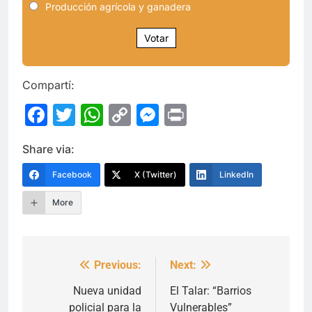
Producción agrícola y ganadera
Votar
Compartí:
Facebook
Twitter
WhatsApp
Copy
Messenger
Print
Link
Share via:
Facebook
X (Twitter)
LinkedIn
More
Previous:
Next:
Navegación
de
Nueva unidad
El Talar: “Barrios
policial para la
Vulnerables”