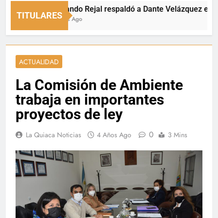
Fernando Rejal respaldó a Dante Velázquez en el Sen
TITULARES
3 Horas Ago
ACTUALIDAD
La Comisión de Ambiente
trabaja en importantes
proyectos de ley
0
La Quiaca Noticias
4 Años Ago
3 Mins