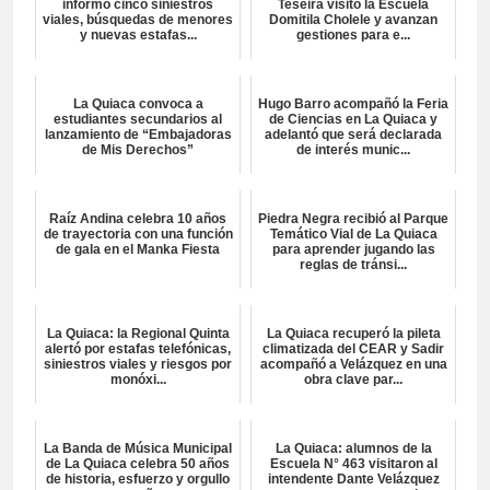
informó cinco siniestros
Teseira visitó la Escuela
viales, búsquedas de menores
Domitila Cholele y avanzan
y nuevas estafas...
gestiones para e...
La Quiaca convoca a
Hugo Barro acompañó la Feria
estudiantes secundarios al
de Ciencias en La Quiaca y
lanzamiento de “Embajadoras
adelantó que será declarada
de Mis Derechos”
de interés munic...
Raíz Andina celebra 10 años
Piedra Negra recibió al Parque
de trayectoria con una función
Temático Vial de La Quiaca
de gala en el Manka Fiesta
para aprender jugando las
reglas de tránsi...
La Quiaca: la Regional Quinta
La Quiaca recuperó la pileta
alertó por estafas telefónicas,
climatizada del CEAR y Sadir
siniestros viales y riesgos por
acompañó a Velázquez en una
monóxi...
obra clave par...
La Banda de Música Municipal
La Quiaca: alumnos de la
de La Quiaca celebra 50 años
Escuela N° 463 visitaron al
de historia, esfuerzo y orgullo
intendente Dante Velázquez