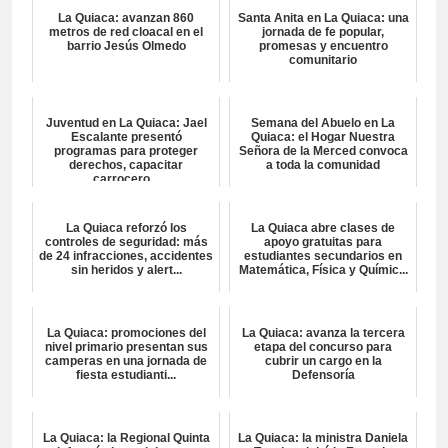
La Quiaca: avanzan 860
Santa Anita en La Quiaca: una
metros de red cloacal en el
jornada de fe popular,
barrio Jesús Olmedo
promesas y encuentro
comunitario
Juventud en La Quiaca: Jael
Semana del Abuelo en La
Escalante presentó
Quiaca: el Hogar Nuestra
programas para proteger
Señora de la Merced convoca
derechos, capacitar
a toda la comunidad
carrocero...
La Quiaca reforzó los
La Quiaca abre clases de
controles de seguridad: más
apoyo gratuitas para
de 24 infracciones, accidentes
estudiantes secundarios en
sin heridos y alert...
Matemática, Física y Químic...
La Quiaca: promociones del
La Quiaca: avanza la tercera
nivel primario presentan sus
etapa del concurso para
camperas en una jornada de
cubrir un cargo en la
fiesta estudianti...
Defensoría
La Quiaca: la Regional Quinta
La Quiaca: la ministra Daniela