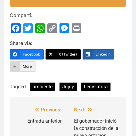
Compartí:
Facebook
Twitter
WhatsApp
Copy
Messenger
Print
Link
Share via:
Facebook
X (Twitter)
LinkedIn
More
Tagged:
ambiente
Jujuy
Legislatura
Previous:
Next:
Navegación
de
Entrada anterior
El gobernador inició
la construcción de la
entradas
nueva estación