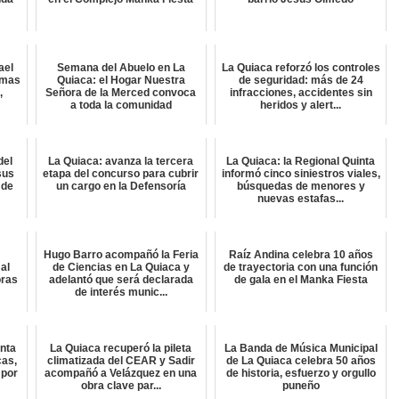
ael
Semana del Abuelo en La
La Quiaca reforzó los controles
amas
Quiaca: el Hogar Nuestra
de seguridad: más de 24
,
Señora de la Merced convoca
infracciones, accidentes sin
a toda la comunidad
heridos y alert...
del
La Quiaca: avanza la tercera
La Quiaca: la Regional Quinta
sus
etapa del concurso para cubrir
informó cinco siniestros viales,
 de
un cargo en la Defensoría
búsquedas de menores y
nuevas estafas...
Hugo Barro acompañó la Feria
Raíz Andina celebra 10 años
al
de Ciencias en La Quiaca y
de trayectoria con una función
oras
adelantó que será declarada
de gala en el Manka Fiesta
de interés munic...
inta
La Quiaca recuperó la pileta
La Banda de Música Municipal
cas,
climatizada del CEAR y Sadir
de La Quiaca celebra 50 años
 por
acompañó a Velázquez en una
de historia, esfuerzo y orgullo
obra clave par...
puneño