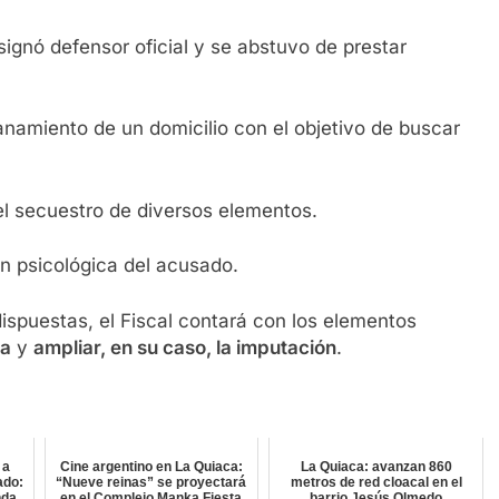
ignó defensor oficial y se abstuvo de prestar
llanamiento de un domicilio con el objetivo de buscar
el secuestro de diversos elementos.
ón psicológica del acusado.
spuestas, el Fiscal contará con los elementos
va
y
ampliar, en su caso, la imputación
.
 a
Cine argentino en La Quiaca:
La Quiaca: avanzan 860
ado:
“Nueve reinas” se proyectará
metros de red cloacal en el
nda
en el Complejo Manka Fiesta
barrio Jesús Olmedo