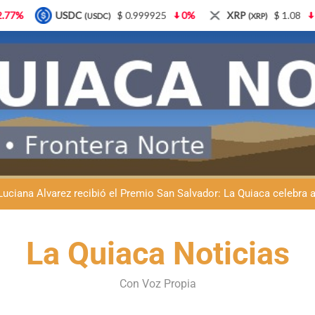
$ 0.999925
0%
XRP
$ 1.08
3.87%
Solana
(XRP)
(SOL)
Natación inclusiva en La Quiaca: Celia Zenteno destacó el crecimi
La Quiaca defendió la soberanía nacional: el municipio rechazó la
Luciana Álvarez recibió el Premio San Salvador: La Quiaca celebra 
Día del Niño en La Quiaca: el municipio prepara una gran celebrac
La Quiaca Noticias
Natación inclusiva en La Quiaca: Celia Zenteno destacó el crecimi
La Quiaca defendió la soberanía nacional: el municipio rechazó la
Con Voz Propia
Luciana Álvarez recibió el Premio San Salvador: La Quiaca celebra 