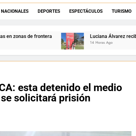
Día del Niño en La Quiaca: el municipio prepara una gran celebrac
NACIONALES
DEPORTES
ESPECTÁCULOS
TURISMO
Natación inclusiva en La Quiaca: Celia Zenteno destacó el crecimi
Luciana Álvarez recibió el Premio San Salvad
14 Horas Ago
A: esta detenido el medio
se solicitará prisión