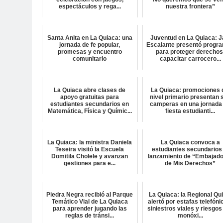
espectáculos y rega...
nuestra frontera”
Santa Anita en La Quiaca: una
Juventud en La Quiaca: J
jornada de fe popular,
Escalante presentó progr
promesas y encuentro
para proteger derechos
comunitario
capacitar carrocero...
La Quiaca abre clases de
La Quiaca: promociones 
apoyo gratuitas para
nivel primario presentan 
estudiantes secundarios en
camperas en una jornada
Matemática, Física y Químic...
fiesta estudianti...
La Quiaca: la ministra Daniela
La Quiaca convoca a
Teseira visitó la Escuela
estudiantes secundarios 
Domitila Cholele y avanzan
lanzamiento de “Embajad
gestiones para e...
de Mis Derechos”
Piedra Negra recibió al Parque
La Quiaca: la Regional Qu
Temático Vial de La Quiaca
alertó por estafas telefóni
para aprender jugando las
siniestros viales y riesgos
reglas de tránsi...
monóxi...