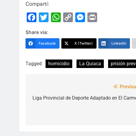
Compartí:
Facebook
Twitter
WhatsApp
Copy
Messenge
Print
Link
Share via:
Facebook
X (Twitter)
LinkedIn
Tagged:
homicidio
La Quiaca
prisión pre
Previou
Navegación
de
Liga Provincial de Deporte Adaptado en El Carm
entradas