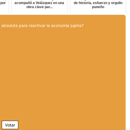
 por
acompañó a Velázquez en una
de historia, esfuerzo y orgullo
obra clave par...
puneño
 absoluta para reactivar la economía jujeña?
Votar