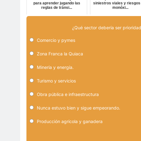
para aprender jugando las
siniestros viales y riesgos
reglas de tránsi...
monóxi...
¿Qué sector debería ser prioridad
Comercio y pymes
Zona Franca la Quiaca
Minería y energía.
Turismo y servicios
Obra pública e infraestructura
Nunca estuvo bien y sigue empeorando.
Producción agrícola y ganadera