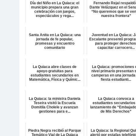
Día del Niño en La Quiaca: el
Fernando Rejal respaldó
municipio prepara una gran
Dante Velázquez en el Sen
celebración con juegos,
“No queremos que se ve
espectáculos y rega...
nuestra frontera”
Santa Anita en La Quiaca: una
Juventud en La Quiaca: J
jornada de fe popular,
Escalante presentó progr
promesas y encuentro
para proteger derechos
comunitario
capacitar carrocero...
La Quiaca abre clases de
La Quiaca: promociones 
apoyo gratuitas para
nivel primario presentan 
estudiantes secundarios en
camperas en una jornada
Matemática, Física y Químic...
fiesta estudianti...
La Quiaca: la ministra Daniela
La Quiaca convoca a
Teseira visitó la Escuela
estudiantes secundarios 
Domitila Cholele y avanzan
lanzamiento de “Embajad
gestiones para e...
de Mis Derechos”
Piedra Negra recibió al Parque
La Quiaca: la Regional Qu
Temático Vial de La Quiaca
alertó por estafas telefóni