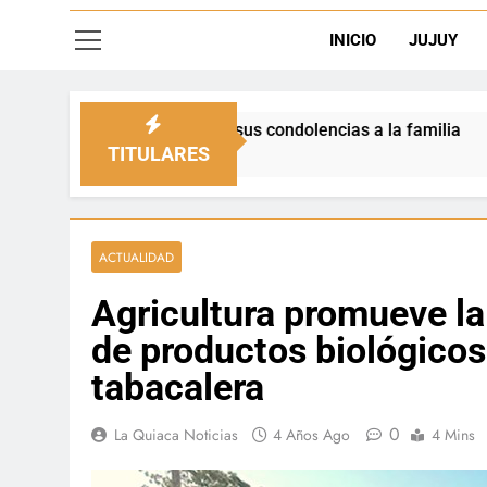
INICIO
JUJUY
esó sus condolencias a la familia
La Quiaca d
2 Días Ago
TITULARES
ACTUALIDAD
Agricultura promueve la
de productos biológicos
tabacalera
0
La Quiaca Noticias
4 Años Ago
4 Mins