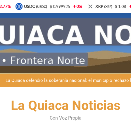
$ 0.999925
0%
XRP
$ 1.08
3.87%
Solana
(XRP)
(SOL)
Día del Niño en La Quiaca: el municipio prepara una gran celebrac
La Quiaca despide a Luis Barea: el municipio
La Quiaca defendió la soberanía nacional: el municipio rechazó la
Luciana Álvarez recibió el Premio San Salvador: La Quiaca celebra 
La Quiaca Noticias
Día del Niño en La Quiaca: el municipio prepara una gran celebrac
La Quiaca despide a Luis Barea: el municipio
Con Voz Propia
La Quiaca defendió la soberanía nacional: el municipio rechazó la