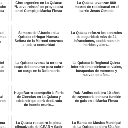
 a
Cine argentino en La Quiaca:
La Quiaca: avanzan 860
ado:
“Nueve reinas” se proyectará
metros de red cloacal en el
nda
en el Complejo Manka Fiesta
barrio Jesús Olmedo
ael
Semana del Abuelo en La
La Quiaca reforzó los controles
amas
Quiaca: el Hogar Nuestra
de seguridad: más de 24
,
Señora de la Merced convoca
infracciones, accidentes sin
a toda la comunidad
heridos y alert...
del
La Quiaca: avanza la tercera
La Quiaca: la Regional Quinta
sus
etapa del concurso para cubrir
informó cinco siniestros viales,
 de
un cargo en la Defensoría
búsquedas de menores y
nuevas estafas...
Hugo Barro acompañó la Feria
Raíz Andina celebra 10 años
al
de Ciencias en La Quiaca y
de trayectoria con una función
oras
adelantó que será declarada
de gala en el Manka Fiesta
de interés munic...
inta
La Quiaca recuperó la pileta
La Banda de Música Municipal
cas,
climatizada del CEAR y Sadir
de La Quiaca celebra 50 años