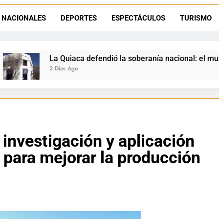
Luciana Álvarez recibió el Premio San Salvador: La Quiaca celebra 
NACIONALES
DEPORTES
ESPECTÁCULOS
TURISMO
Día del Niño en La Quiaca: el municipio prepara una gran celebrac
efendió la soberanía nacional: el municipio rechazó la flexibili
 investigación y aplicación
 para mejorar la producción