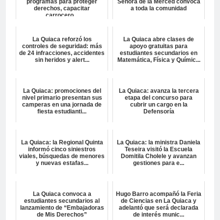
programas para proteger
Señora de la Merced convoca
derechos, capacitar
a toda la comunidad
carrocero...
La Quiaca reforzó los
La Quiaca abre clases de
controles de seguridad: más
apoyo gratuitas para
de 24 infracciones, accidentes
estudiantes secundarios en
sin heridos y alert...
Matemática, Física y Químic...
La Quiaca: promociones del
La Quiaca: avanza la tercera
nivel primario presentan sus
etapa del concurso para
camperas en una jornada de
cubrir un cargo en la
fiesta estudianti...
Defensoría
La Quiaca: la Regional Quinta
La Quiaca: la ministra Daniela
informó cinco siniestros
Teseira visitó la Escuela
viales, búsquedas de menores
Domitila Cholele y avanzan
y nuevas estafas...
gestiones para e...
La Quiaca convoca a
Hugo Barro acompañó la Feria
estudiantes secundarios al
de Ciencias en La Quiaca y
lanzamiento de “Embajadoras
adelantó que será declarada
de Mis Derechos”
de interés munic...