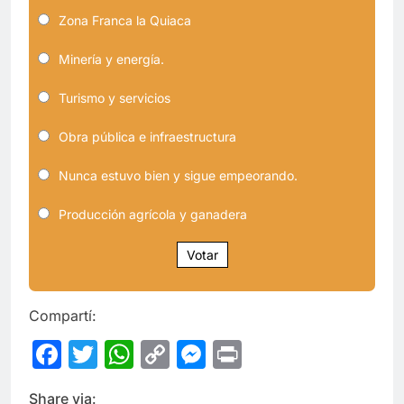
Zona Franca la Quiaca
Minería y energía.
Turismo y servicios
Obra pública e infraestructura
Nunca estuvo bien y sigue empeorando.
Producción agrícola y ganadera
Votar
Compartí:
Facebook
Twitter
WhatsApp
Copy
Messenger
Print
Link
Share via: