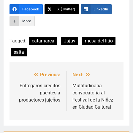
Facebook
X (Twitter)
LinkedIn
More
Tagged:
catamarca
Jujuy
mesa del litio
salta
Previous:
Next:
Navegación
de
Entregaron créditos
Multitudinaria
puentes a
convocatoria al
entradas
productores jujeños
Festival de la Niñez
en Ciudad Cultural