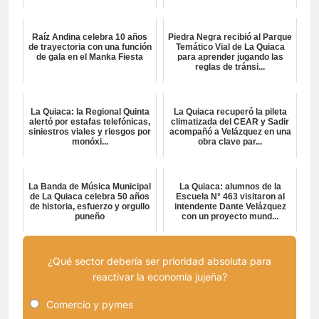
Raíz Andina celebra 10 años
Piedra Negra recibió al Parque
de trayectoria con una función
Temático Vial de La Quiaca
de gala en el Manka Fiesta
para aprender jugando las
reglas de tránsi...
La Quiaca: la Regional Quinta
La Quiaca recuperó la pileta
alertó por estafas telefónicas,
climatizada del CEAR y Sadir
siniestros viales y riesgos por
acompañó a Velázquez en una
monóxi...
obra clave par...
La Banda de Música Municipal
La Quiaca: alumnos de la
de La Quiaca celebra 50 años
Escuela N° 463 visitaron al
de historia, esfuerzo y orgullo
intendente Dante Velázquez
puneño
con un proyecto mund...
¿Qué sector debería ser prioridad absoluta para
reactivar la economía jujeña?
Comercio y pymes