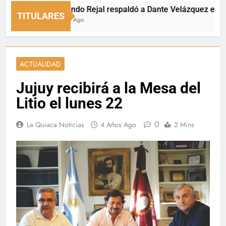
Fernando Rejal respaldó a Dante Velázquez en el Sen
TITULARES
9 Horas Ago
ACTUALIDAD
Jujuy recibirá a la Mesa del
Litio el lunes 22
0
La Quiaca Noticias
4 Años Ago
2 Mins