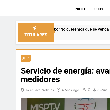
INICIO
JUJUY
l Senado: “No queremos que se venda nuestra frontera”
TITULARES
JUJUY
Servicio de energía: av
medidores
0
La Quiaca Noticias
4 Años Ago
8 Mins