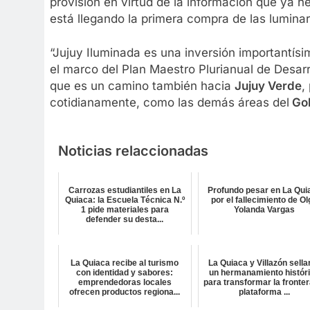
provisión en virtud de la información que ya h
está llegando la primera compra de las luminar
“Jujuy Iluminada es una inversión importantísi
el marco del Plan Maestro Plurianual de Desar
que es un camino también hacia
Jujuy Verde
,
cotidianamente, como las demás áreas del
Gob
Noticias relaccionadas
Carrozas estudiantiles en La
Profundo pesar en La Qui
Quiaca: la Escuela Técnica N.º
por el fallecimiento de O
1 pide materiales para
Yolanda Vargas
defender su desta...
La Quiaca recibe al turismo
La Quiaca y Villazón sella
con identidad y sabores:
un hermanamiento histór
emprendedoras locales
para transformar la fronter
ofrecen productos regiona...
plataforma ...