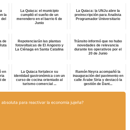
ta
La Quiaca: el municipio
La Quiaca: la UNJu abre la
on la
cumplió el sueño de un
preinscripción para Analista
 del
merendero en el barrio 6 de
Programador Universitario
Junio
a de
Repotenciarán las plantas
Tránsito informó que no hubo
Ruta
fotovoltaicas de El Angosto y
novedades de relevancia
La Ciénaga en Santa Catalina
durante los operativos por el
20 de Junio
ó en
La Quiaca fortalece su
Ramón Neyra acompañó la
ria
identidad gastronómica con un
inauguración del pavimento en
i de
curso de cocina orientado al
calle Árabe Siria y destacó la
turismo comercial ...
gestión de Dant...
 absoluta para reactivar la economía jujeña?