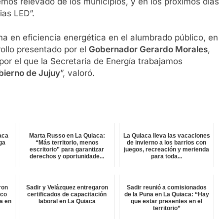
emos relevado de los municipios, y en los próximos días
ias LED”.
ma en eficiencia energética en el alumbrado público, en
rollo presentado por el
Gobernador Gerardo Morales
,
 por el que la Secretaría de Energía trabajamos
ierno de Jujuy
”, valoró.
aca
Marta Russo en La Quiaca:
La Quiaca lleva las vacaciones
lga
“Más territorio, menos
de invierno a los barrios con
escritorio” para garantizar
juegos, recreación y merienda
derechos y oportunidade...
para toda...
ron
Sadir y Velázquez entregaron
Sadir reunió a comisionados
ico
certificados de capacitación
de la Puna en La Quiaca: “Hay
a en
laboral en La Quiaca
que estar presentes en el
territorio”