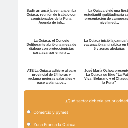
Sadir arrancó la semana en La
La Quiaca vivió una fies
Quiaca: reunión de trabajo con
estudiantil multitudinaria c
comisionados de la Puna.
presentación de camperas
Agenda de infr...
nivel medi...
La Quiaca: el Concejo
La Quiaca inició la campañ
Deliberante abrió una mesa de
vacunación antirrábica en 
diálogo con proteccionistas
5 y zonas aledañas
para avanzar en una ...
ATE La Quiaca adhiere al paro
José María Ochoa present
provincial de 24 horas y
La Quiaca su libro “La Pat
reclama mejoras salariales y
Viva: Belgrano y el Chasqu
pase a planta pe...
la Puna”
¿Qué sector debería ser prioridad
Comercio y pymes
Zona Franca la Quiaca