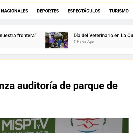
NACIONALES
DEPORTES
ESPECTÁCULOS
TURISMO
La frontera se subleva: Dante Velázquez enfrenta el remate de la p
Dante Velázquez marchará contra la 
Día del Veterinario en La Quiaca: Zoonosis llevó va
7 Horas Ago
anza auditoría de parque de