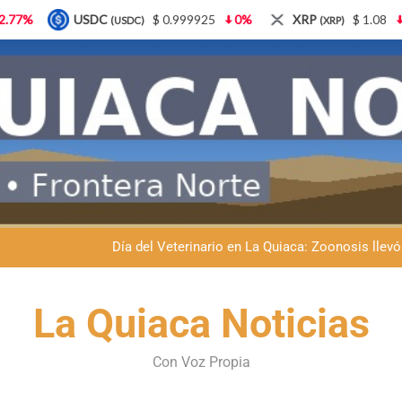
$ 0.999925
0%
XRP
$ 1.08
3.87%
Solana
(XRP)
(SOL)
Dante Velázquez marchará contra la 
Fernando Rejal respaldó a Dante Velázquez en el Senado: “No qu
Día del Veterinario en La Quiaca: Zoonosis llevó
La frontera se subleva: Dante Velázquez enfrenta el remate de la p
La Quiaca Noticias
Dante Velázquez marchará contra la 
Con Voz Propia
Fernando Rejal respaldó a Dante Velázquez en el Senado: “No qu
Día del Veterinario en La Quiaca: Zoonosis llevó