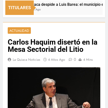
La Quiaca despide a Luis Barea: el municipio expresó s
TITULARES
13 Horas Ago
ACTUALIDAD
Carlos Haquim disertó en la
Mesa Sectorial del Litio
0
La Quiaca Noticias
4 Años Ago
4 Mins