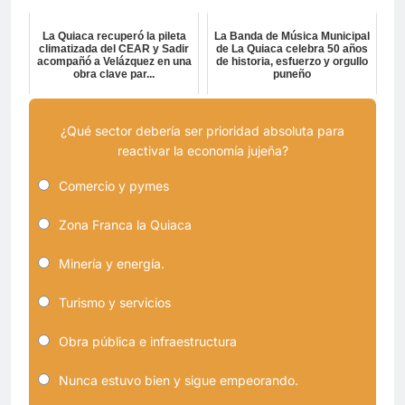
La Quiaca recuperó la pileta
La Banda de Música Municipal
climatizada del CEAR y Sadir
de La Quiaca celebra 50 años
acompañó a Velázquez en una
de historia, esfuerzo y orgullo
obra clave par...
puneño
¿Qué sector debería ser prioridad absoluta para
reactivar la economía jujeña?
Comercio y pymes
Zona Franca la Quiaca
Minería y energía.
Turismo y servicios
Obra pública e infraestructura
Nunca estuvo bien y sigue empeorando.