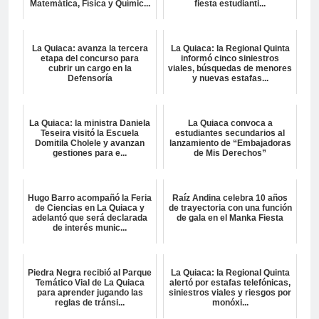
Matemática, Física y Químic...
fiesta estudianti...
La Quiaca: avanza la tercera
La Quiaca: la Regional Quinta
etapa del concurso para
informó cinco siniestros
cubrir un cargo en la
viales, búsquedas de menores
Defensoría
y nuevas estafas...
La Quiaca: la ministra Daniela
La Quiaca convoca a
Teseira visitó la Escuela
estudiantes secundarios al
Domitila Cholele y avanzan
lanzamiento de “Embajadoras
gestiones para e...
de Mis Derechos”
Hugo Barro acompañó la Feria
Raíz Andina celebra 10 años
de Ciencias en La Quiaca y
de trayectoria con una función
adelantó que será declarada
de gala en el Manka Fiesta
de interés munic...
Piedra Negra recibió al Parque
La Quiaca: la Regional Quinta
Temático Vial de La Quiaca
alertó por estafas telefónicas,
para aprender jugando las
siniestros viales y riesgos por
reglas de tránsi...
monóxi...