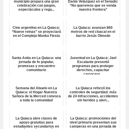
municipio prepara una gran
Dante Velázquez en el Senado:
celebración con juegos,
“No queremos que se venda
espectáculos y rega...
nuestra frontera”
Cine argentino en La Quiaca:
La Quiaca: avanzan 860
“Nueve reinas” se proyectará
metros de red cloacal en el
en el Complejo Manka Fiesta
barrio Jesús Olmedo
Santa Anita en La Quiaca: una
Juventud en La Quiaca: Jael
jornada de fe popular,
Escalante presentó
promesas y encuentro
programas para proteger
comunitario
derechos, capacitar
carrocero...
Semana del Abuelo en La
La Quiaca reforzó los
Quiaca: el Hogar Nuestra
controles de seguridad: más
Señora de la Merced convoca
de 24 infracciones, accidentes
a toda la comunidad
sin heridos y alert...
La Quiaca abre clases de
La Quiaca: promociones del
apoyo gratuitas para
nivel primario presentan sus
estudiantes secundarios en
camperas en una jornada de