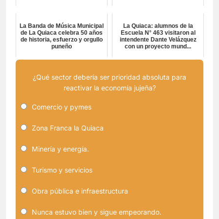
La Banda de Música Municipal
La Quiaca: alumnos de la
de La Quiaca celebra 50 años
Escuela N° 463 visitaron al
de historia, esfuerzo y orgullo
intendente Dante Velázquez
puneño
con un proyecto mund...
¿Qué sector debería ser prioridad absoluta para
reactivar la economía jujeña?
Comercio y pymes
Zona Franca la Quiaca
Minería y energía.
Turismo y servicios
Obra pública e infraestructura
Nunca estuvo bien y sigue empeorando.