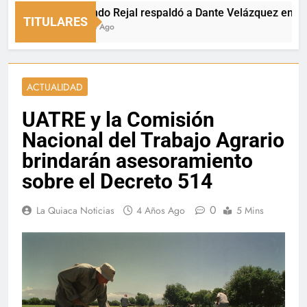
Fernando Rejal respaldó a Dante Velázquez en el Senad
TITULARES
14 Horas Ago
ACTUALIDAD
UATRE y la Comisión
Nacional del Trabajo Agrario
brindarán asesoramiento
sobre el Decreto 514
0
La Quiaca Noticias
4 Años Ago
5 Mins