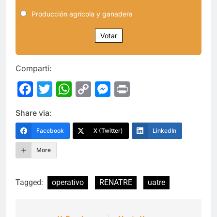
Producción agrícola y ganadera
Votar
Compartí:
Facebook
Twitter
WhatsApp
Copy
Messenger
Print
Link
Share via:
Facebook
X (Twitter)
LinkedIn
More
Tagged:
operativo
RENATRE
uatre