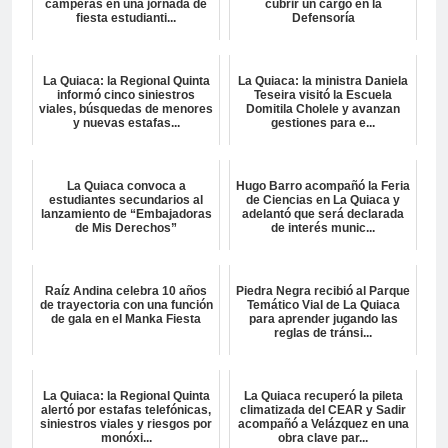
camperas en una jornada de
cubrir un cargo en la
fiesta estudianti...
Defensoría
La Quiaca: la Regional Quinta
La Quiaca: la ministra Daniela
informó cinco siniestros
Teseira visitó la Escuela
viales, búsquedas de menores
Domitila Cholele y avanzan
y nuevas estafas...
gestiones para e...
La Quiaca convoca a
Hugo Barro acompañó la Feria
estudiantes secundarios al
de Ciencias en La Quiaca y
lanzamiento de “Embajadoras
adelantó que será declarada
de Mis Derechos”
de interés munic...
Raíz Andina celebra 10 años
Piedra Negra recibió al Parque
de trayectoria con una función
Temático Vial de La Quiaca
de gala en el Manka Fiesta
para aprender jugando las
reglas de tránsi...
La Quiaca: la Regional Quinta
La Quiaca recuperó la pileta
alertó por estafas telefónicas,
climatizada del CEAR y Sadir
siniestros viales y riesgos por
acompañó a Velázquez en una
monóxi...
obra clave par...