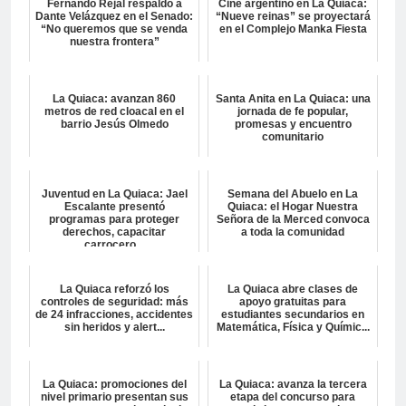
Fernando Rejal respaldó a
Cine argentino en La Quiaca:
Dante Velázquez en el Senado:
“Nueve reinas” se proyectará
“No queremos que se venda
en el Complejo Manka Fiesta
nuestra frontera”
La Quiaca: avanzan 860
Santa Anita en La Quiaca: una
metros de red cloacal en el
jornada de fe popular,
barrio Jesús Olmedo
promesas y encuentro
comunitario
Juventud en La Quiaca: Jael
Semana del Abuelo en La
Escalante presentó
Quiaca: el Hogar Nuestra
programas para proteger
Señora de la Merced convoca
derechos, capacitar
a toda la comunidad
carrocero...
La Quiaca reforzó los
La Quiaca abre clases de
controles de seguridad: más
apoyo gratuitas para
de 24 infracciones, accidentes
estudiantes secundarios en
sin heridos y alert...
Matemática, Física y Químic...
La Quiaca: promociones del
La Quiaca: avanza la tercera
nivel primario presentan sus
etapa del concurso para