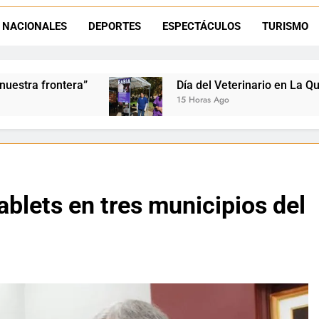
La frontera se subleva: Dante Velázquez enfrenta el remate de la p
NACIONALES
DEPORTES
ESPECTÁCULOS
TURISMO
Dante Velázquez marchará contra la 
Día del Veterinario en La Quiaca: Zoonosis llevó vacunaci
15 Horas Ago
ablets en tres municipios del