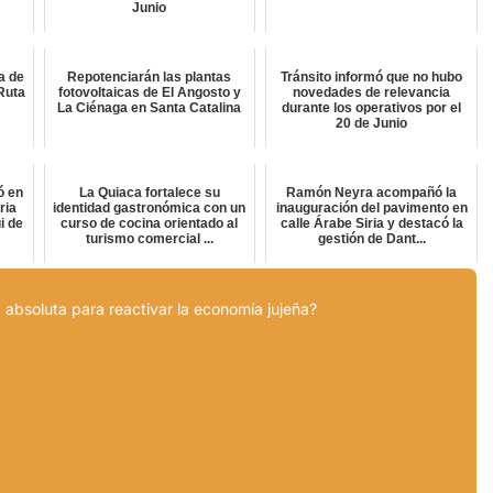
Junio
a de
Repotenciarán las plantas
Tránsito informó que no hubo
Ruta
fotovoltaicas de El Angosto y
novedades de relevancia
La Ciénaga en Santa Catalina
durante los operativos por el
20 de Junio
ó en
La Quiaca fortalece su
Ramón Neyra acompañó la
ria
identidad gastronómica con un
inauguración del pavimento en
i de
curso de cocina orientado al
calle Árabe Siria y destacó la
turismo comercial ...
gestión de Dant...
 absoluta para reactivar la economía jujeña?