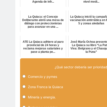
Agenda de infr...
nivel medi...
La Quiaca: el Concejo
La Quiaca inició la campañ
Deliberante abrió una mesa de
vacunación antirrábica en 
diálogo con proteccionistas
5 y zonas aledañas
para avanzar en una ...
ATE La Quiaca adhiere al paro
José María Ochoa present
provincial de 24 horas y
La Quiaca su libro “La Pat
reclama mejoras salariales y
Viva: Belgrano y el Chasqu
pase a planta pe...
la Puna”
¿Qué sector debería ser prioridad
Comercio y pymes
Zona Franca la Quiaca
Minería y energía.