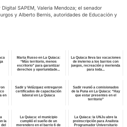
y Digital SAPEM, Valeria Mendoza; el senador
Burgos y Alberto Bernis, autoridades de Educación y
aca
Marta Russo en La Quiaca:
La Quiaca lleva las vacaciones
lga
“Más territorio, menos
de invierno a los barrios con
escritorio” para garantizar
juegos, recreación y merienda
derechos y oportunidade...
para toda...
ron
Sadir y Velázquez entregaron
Sadir reunió a comisionados
ico
certificados de capacitación
de la Puna en La Quiaca: “Hay
a en
laboral en La Quiaca
que estar presentes en el
territorio”
ta
La Quiaca: el municipio
La Quiaca: la UNJu abre la
on la
cumplió el sueño de un
preinscripción para Analista
 del
merendero en el barrio 6 de
Programador Universitario