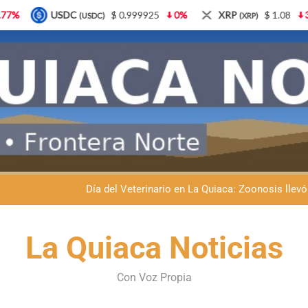
0.999925
0%
XRP
$ 1.08
3.87%
Solana
$ 
(XRP)
(SOL)
Dante Velázquez marchará contra la 
Fernando Rejal respaldó a Dante Velázquez en el Senado: “No qu
Día del Veterinario en La Quiaca: Zoonosis llevó
La frontera se subleva: Dante Velázquez enfrenta el remate de la p
Dante Velázquez marchará contra la 
La Quiaca Noticias
Fernando Rejal respaldó a Dante Velázquez en el Senado: “No qu
Con Voz Propia
Día del Veterinario en La Quiaca: Zoonosis llevó