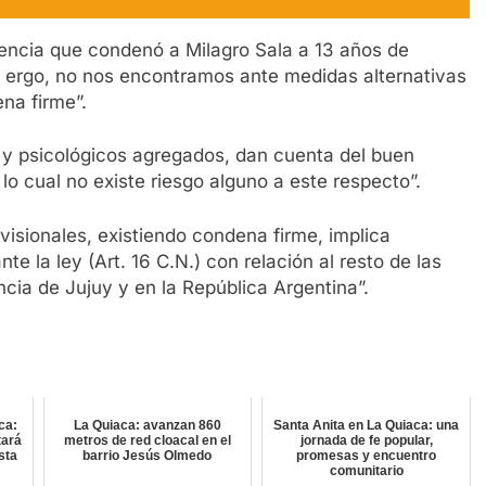
encia que condenó a Milagro Sala a 13 años de
d, ergo, no nos encontramos ante medidas alternativas
na firme”.
 y psicológicos agregados, dan cuenta del buen
lo cual no existe riesgo alguno a este respecto”.
isionales, existiendo condena firme, implica
nte la ley (Art. 16 C.N.) con relación al resto de las
cia de Jujuy y en la República Argentina”.
ca:
La Quiaca: avanzan 860
Santa Anita en La Quiaca: una
tará
metros de red cloacal en el
jornada de fe popular,
sta
barrio Jesús Olmedo
promesas y encuentro
comunitario