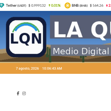
2
0.01%
BNB
$ 564.26
2.77%
USDC
$ 
(BNB)
(USDC)
Skip
7 agosto, 2026
10:06:44 AM
to
content