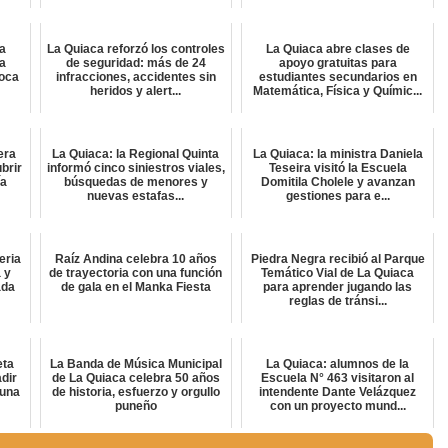
a
La Quiaca reforzó los controles
La Quiaca abre clases de
ra
de seguridad: más de 24
apoyo gratuitas para
oca
infracciones, accidentes sin
estudiantes secundarios en
heridos y alert...
Matemática, Física y Químic...
era
La Quiaca: la Regional Quinta
La Quiaca: la ministra Daniela
brir
informó cinco siniestros viales,
Teseira visitó la Escuela
ía
búsquedas de menores y
Domitila Cholele y avanzan
nuevas estafas...
gestiones para e...
eria
Raíz Andina celebra 10 años
Piedra Negra recibió al Parque
 y
de trayectoria con una función
Temático Vial de La Quiaca
ada
de gala en el Manka Fiesta
para aprender jugando las
reglas de tránsi...
eta
La Banda de Música Municipal
La Quiaca: alumnos de la
dir
de La Quiaca celebra 50 años
Escuela N° 463 visitaron al
 una
de historia, esfuerzo y orgullo
intendente Dante Velázquez
puneño
con un proyecto mund...