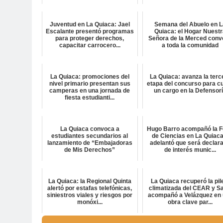
Juventud en La Quiaca: Jael
Semana del Abuelo en L
Escalante presentó programas
Quiaca: el Hogar Nuest
para proteger derechos,
Señora de la Merced conv
capacitar carrocero...
a toda la comunidad
La Quiaca: promociones del
La Quiaca: avanza la terc
nivel primario presentan sus
etapa del concurso para cu
camperas en una jornada de
un cargo en la Defensor
fiesta estudianti...
La Quiaca convoca a
Hugo Barro acompañó la F
estudiantes secundarios al
de Ciencias en La Quiaca
lanzamiento de “Embajadoras
adelantó que será declar
de Mis Derechos”
de interés munic...
La Quiaca: la Regional Quinta
La Quiaca recuperó la pil
alertó por estafas telefónicas,
climatizada del CEAR y Sa
siniestros viales y riesgos por
acompañó a Velázquez en
monóxi...
obra clave par...