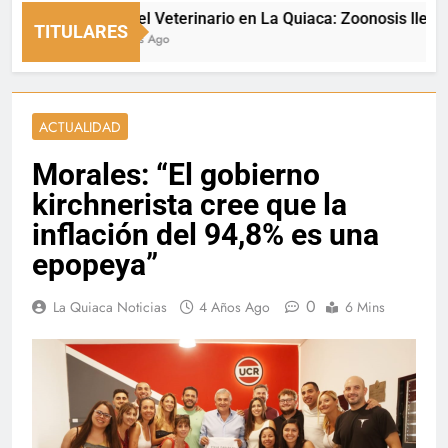
Día del Veterinario en La Quiaca: Zoonosis llevó vacu
TITULARES
3 Horas Ago
ACTUALIDAD
Morales: “El gobierno
kirchnerista cree que la
inflación del 94,8% es una
epopeya”
0
La Quiaca Noticias
4 Años Ago
6 Mins