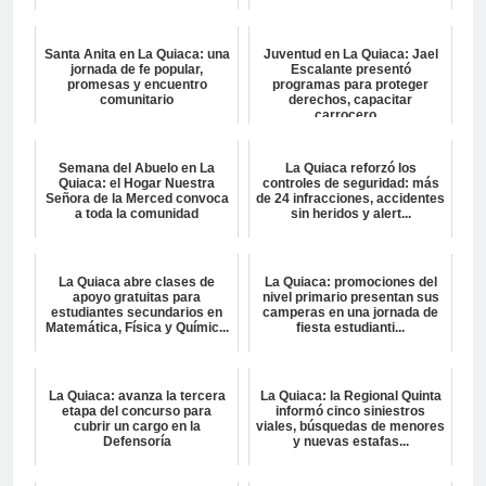
Santa Anita en La Quiaca: una
Juventud en La Quiaca: Jael
jornada de fe popular,
Escalante presentó
promesas y encuentro
programas para proteger
comunitario
derechos, capacitar
carrocero...
Semana del Abuelo en La
La Quiaca reforzó los
Quiaca: el Hogar Nuestra
controles de seguridad: más
Señora de la Merced convoca
de 24 infracciones, accidentes
a toda la comunidad
sin heridos y alert...
La Quiaca abre clases de
La Quiaca: promociones del
apoyo gratuitas para
nivel primario presentan sus
estudiantes secundarios en
camperas en una jornada de
Matemática, Física y Químic...
fiesta estudianti...
La Quiaca: avanza la tercera
La Quiaca: la Regional Quinta
etapa del concurso para
informó cinco siniestros
cubrir un cargo en la
viales, búsquedas de menores
Defensoría
y nuevas estafas...