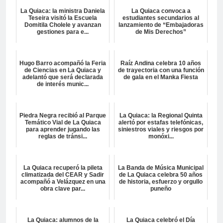
La Quiaca: la ministra Daniela
La Quiaca convoca a
Teseira visitó la Escuela
estudiantes secundarios al
Domitila Cholele y avanzan
lanzamiento de “Embajadoras
gestiones para e...
de Mis Derechos”
Hugo Barro acompañó la Feria
Raíz Andina celebra 10 años
de Ciencias en La Quiaca y
de trayectoria con una función
adelantó que será declarada
de gala en el Manka Fiesta
de interés munic...
Piedra Negra recibió al Parque
La Quiaca: la Regional Quinta
Temático Vial de La Quiaca
alertó por estafas telefónicas,
para aprender jugando las
siniestros viales y riesgos por
reglas de tránsi...
monóxi...
La Quiaca recuperó la pileta
La Banda de Música Municipal
climatizada del CEAR y Sadir
de La Quiaca celebra 50 años
acompañó a Velázquez en una
de historia, esfuerzo y orgullo
obra clave par...
puneño
La Quiaca: alumnos de la
La Quiaca celebró el Día