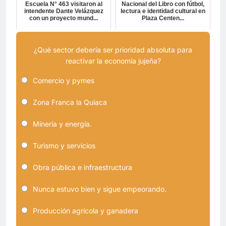
Escuela N° 463 visitaron al
Nacional del Libro con fútbol,
intendente Dante Velázquez
lectura e identidad cultural en
con un proyecto mund...
Plaza Centen...
¿Qué sector debería ser prioridad absoluta para
reactivar la economía jujeña?
Comercio y pymes
Zona Franca la Quiaca
Minería y energía.
Turismo y servicios
Obra pública e infraestructura
Nunca estuvo bien y sigue empeorando.
Producción agrícola y ganadera