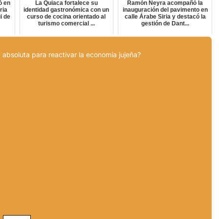
ó en
La Quiaca fortalece su
Ramón Neyra acompañó la
ria
identidad gastronómica con un
inauguración del pavimento en
i de
curso de cocina orientado al
calle Árabe Siria y destacó la
turismo comercial ...
gestión de Dant...
 absoluta para reactivar la economía jujeña?