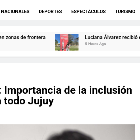
Día del Niño en La Quiaca: el municipio prepara una gran celebrac
NACIONALES
DEPORTES
ESPECTÁCULOS
TURISMO
Natación inclusiva en La Quiaca: Celia Zenteno destacó el crecimi
Luciana Álvarez recibió el Premio San Salvador:
5 Horas Ago
 Importancia de la inclusión
n todo Jujuy