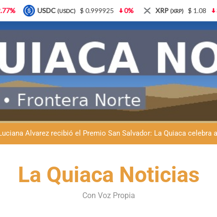
$ 0.999925
0%
XRP
$ 1.08
3.87%
Solana
(XRP)
(SOL)
Natación inclusiva en La Quiaca: Celia Zenteno destacó el crecimi
La Quiaca defendió la soberanía nacional: el municipio rechazó la
Luciana Álvarez recibió el Premio San Salvador: La Quiaca celebra 
Día del Niño en La Quiaca: el municipio prepara una gran celebrac
Natación inclusiva en La Quiaca: Celia Zenteno destacó el crecimi
La Quiaca Noticias
La Quiaca defendió la soberanía nacional: el municipio rechazó la
Con Voz Propia
Luciana Álvarez recibió el Premio San Salvador: La Quiaca celebra 