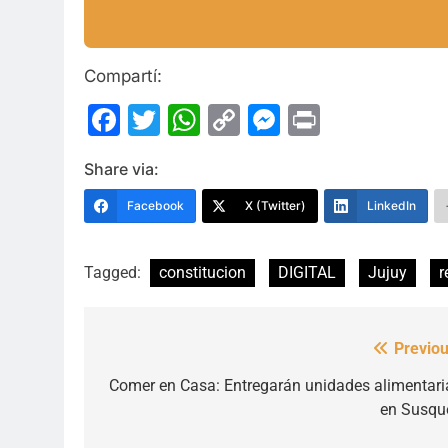
Compartí:
Facebook
Twitter
WhatsApp
Copy
Messenge
Print
Link
Share via:
Facebook
X (Twitter)
LinkedIn
Tagged:
constitucion
DIGITAL
Jujuy
r
Previou
Navegación
de
Comer en Casa: Entregarán unidades alimentari
en Susqu
entradas