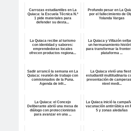
Carrozas estudiantiles en La
Profundo pesar en La Qui
Quiaca: la Escuela Técnica N.º
por el fallecimiento de O
1 pide materiales para
Yolanda Vargas
defender su desta...
La Quiaca recibe al turismo
La Quiaca y Villazón sella
con identidad y sabores:
un hermanamiento histór
emprendedoras locales
para transformar la fronter
ofrecen productos regiona...
plataforma ...
Sadir arrancó la semana en La
La Quiaca vivió una fies
Quiaca: reunión de trabajo con
estudiantil multitudinaria c
comisionados de la Puna.
presentación de camperas
Agenda de infr...
nivel medi...
La Quiaca: el Concejo
La Quiaca inició la campañ
Deliberante abrió una mesa de
vacunación antirrábica en 
diálogo con proteccionistas
5 y zonas aledañas
para avanzar en una ...