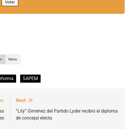
Votar
r
More
eforma
SAPEM
s:
Next:
as
“Lily” Giménez del Partido Lyder recibió el diploma
es
de concejal electa