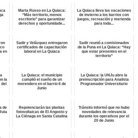
aca
Marta Russo en La Quiaca:
La Quiaca lleva las vacaciones
lga
“Más territorio, menos
de invierno a los barrios con
escritorio” para garantizar
juegos, recreación y merienda
derechos y oportunidade...
para toda...
ron
Sadir y Velázquez entregaron
Sadir reunió a comisionados
ico
certificados de capacitación
de la Puna en La Quiaca: “Hay
a en
laboral en La Quiaca
que estar presentes en el
territorio”
ta
La Quiaca: el municipio
La Quiaca: la UNJu abre la
on la
cumplió el sueño de un
preinscripción para Analista
 del
merendero en el barrio 6 de
Programador Universitario
Junio
a de
Repotenciarán las plantas
Tránsito informó que no hubo
Ruta
fotovoltaicas de El Angosto y
novedades de relevancia
La Ciénaga en Santa Catalina
durante los operativos por el
20 de Junio