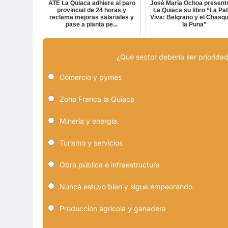
ATE La Quiaca adhiere al paro
José María Ochoa present
provincial de 24 horas y
La Quiaca su libro “La Pat
reclama mejoras salariales y
Viva: Belgrano y el Chasqu
pase a planta pe...
la Puna”
¿Qué sector debería ser prioridad
Comercio y pymes
Zona Franca la Quiaca
Minería y energía.
Turismo y servicios
Obra pública e infraestructura
Nunca estuvo bien y sigue empeorando.
Producción agrícola y ganadera