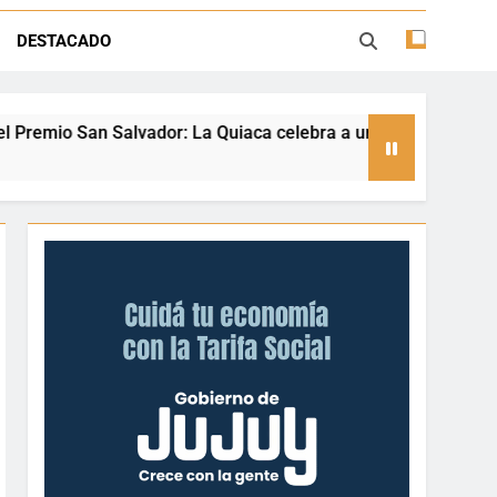
ión con juegos, espectáculos y regalos
DESTACADO
ento deportivo y el valor de aprender a
desenvolverse en el agua
 La Quiaca celebra a una referente nacional del taekwondo