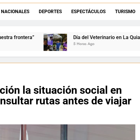
La frontera se subleva: Dante Velázquez enfrenta el remate de la p
NACIONALES
DEPORTES
ESPECTÁCULOS
TURISMO
Dante Velázquez marchará contra la 
ía del Veterinario en La Quiaca: Zoonosis llevó vacunación ant
 Horas Ago
ión la situación social en
sultar rutas antes de viajar