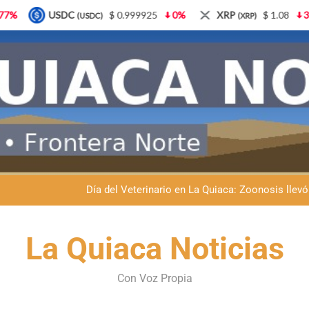
5
0%
XRP
$ 1.08
3.87%
Solana
$ 77.18
(XRP)
(SOL)
Dante Velázquez marchará contra la 
Fernando Rejal respaldó a Dante Velázquez en el Senado: “No qu
Día del Veterinario en La Quiaca: Zoonosis llevó
La frontera se subleva: Dante Velázquez enfrenta el remate de la p
Dante Velázquez marchará contra la 
La Quiaca Noticias
Fernando Rejal respaldó a Dante Velázquez en el Senado: “No qu
Con Voz Propia
Día del Veterinario en La Quiaca: Zoonosis llevó