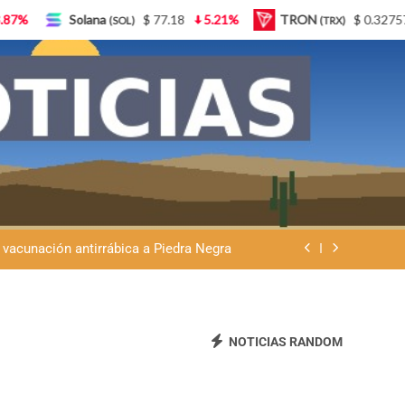
5.21%
TRON
$ 0.327570
0.95%
Lido Staked Ethe
(TRX)
Ley de Tierras: “Patria sí, colonia no”
eremos que se venda nuestra frontera”
 vacunación antirrábica a Piedra Negra
atria y advierte que la Argentina no se
vende
Ley de Tierras: “Patria sí, colonia no”
eremos que se venda nuestra frontera”
NOTICIAS RANDOM
 vacunación antirrábica a Piedra Negra