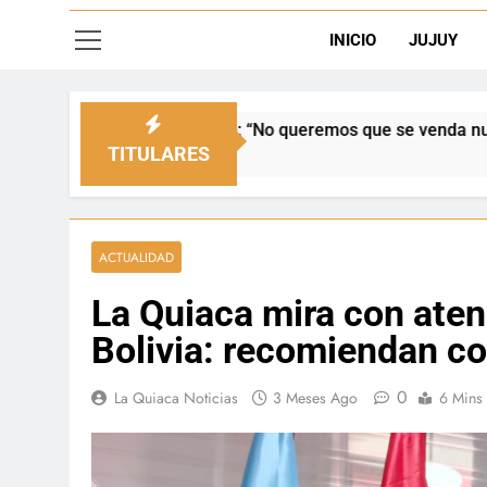
INICIO
JUJUY
No queremos que se venda nuestra frontera”
D
5
TITULARES
ACTUALIDAD
La Quiaca mira con atenc
Bolivia: recomiendan con
0
La Quiaca Noticias
3 Meses Ago
6 Mins