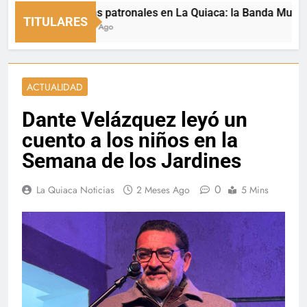
Fiestas patronales en La Quiaca: la Banda Municipal en
TITULARES
5 Horas Ago
ACTUALIDAD
Dante Velázquez leyó un
cuento a los niños en la
Semana de los Jardines
0
La Quiaca Noticias
2 Meses Ago
5 Mins