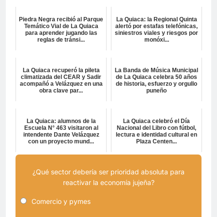
Piedra Negra recibió al Parque
La Quiaca: la Regional Quinta
Temático Vial de La Quiaca
alertó por estafas telefónicas,
para aprender jugando las
siniestros viales y riesgos por
reglas de tránsi...
monóxi...
La Quiaca recuperó la pileta
La Banda de Música Municipal
climatizada del CEAR y Sadir
de La Quiaca celebra 50 años
acompañó a Velázquez en una
de historia, esfuerzo y orgullo
obra clave par...
puneño
La Quiaca: alumnos de la
La Quiaca celebró el Día
Escuela N° 463 visitaron al
Nacional del Libro con fútbol,
intendente Dante Velázquez
lectura e identidad cultural en
con un proyecto mund...
Plaza Centen...
¿Qué sector debería ser prioridad absoluta para
reactivar la economía jujeña?
Comercio y pymes