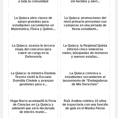
a toda la comunidad
sin heridos y alert...
La Quiaca abre clases de
La Quiaca: promociones del
apoyo gratuitas para
nivel primario presentan sus
estudiantes secundarios en
camperas en una jornada de
Matemática, Física y Químic...
fiesta estudianti...
La Quiaca: avanza la tercera
La Quiaca: la Regional Quinta
etapa del concurso para
informó cinco siniestros
cubrir un cargo en la
viales, búsquedas de menores
Defensoría
y nuevas estafas...
La Quiaca: la ministra Daniela
La Quiaca convoca a
Teseira visitó la Escuela
estudiantes secundarios al
Domitila Cholele y avanzan
lanzamiento de “Embajadoras
gestiones para e...
de Mis Derechos”
Hugo Barro acompañó la Feria
Raíz Andina celebra 10 años
de Ciencias en La Quiaca y
de trayectoria con una función
adelantó que será declarada
de gala en el Manka Fiesta
de interés munic...