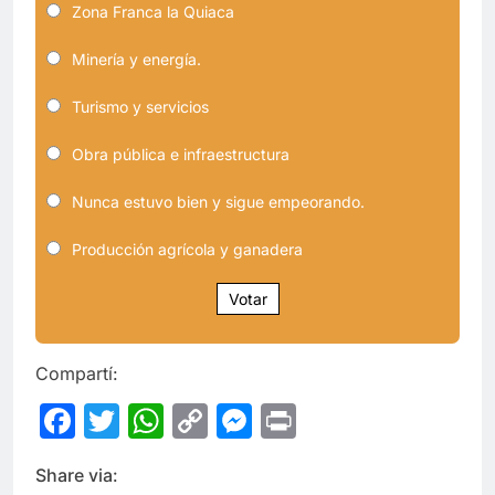
Zona Franca la Quiaca
Minería y energía.
Turismo y servicios
Obra pública e infraestructura
Nunca estuvo bien y sigue empeorando.
Producción agrícola y ganadera
Votar
Compartí:
Facebook
Twitter
WhatsApp
Copy
Messenger
Print
Link
Share via: