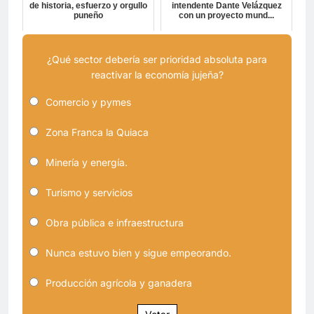
de historia, esfuerzo y orgullo
intendente Dante Velázquez
puneño
con un proyecto mund...
¿Qué sector debería ser prioridad absoluta para
reactivar la economía jujeña?
Comercio y pymes
Zona Franca la Quiaca
Minería y energía.
Turismo y servicios
Obra pública e infraestructura
Nunca estuvo bien y sigue empeorando.
Producción agrícola y ganadera