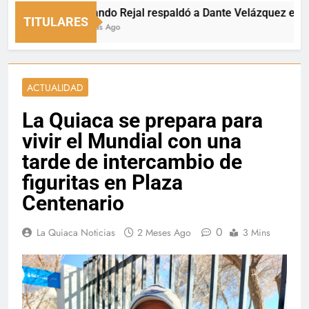
Fernando Rejal respaldó a Dante Velázquez en el Sen
TITULARES
15 Horas Ago
ACTUALIDAD
La Quiaca se prepara para
vivir el Mundial con una
tarde de intercambio de
figuritas en Plaza
Centenario
0
La Quiaca Noticias
2 Meses Ago
3 Mins