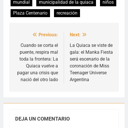
mundial
municipalidad de la quiaca
niños
Plaza Centenario
recreación
Previous:
Next:
Navegación
de
Cuando se corta el
La Quiaca se viste de
puente, respira mal
gala: el Manka Fiesta
entradas
toda la frontera: La
será escenario de la
Quiaca vuelve a
coronación de Miss
pagar una crisis que
Teenager Universe
nació del otro lado
Argentina
DEJA UN COMENTARIO