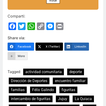
Votar
Compartí:
Facebook
Twitter
WhatsApp
Copy
Messenger
Print
Link
Share via:
Facebook
X (Twitter)
LinkedIn
More
Tagged:
actividad comunitaria
deporte
Dirección de Deportes
encuentro familiar
familias
Félix Galindo
figuritas
intercambio de figuritas
Jujuy
La Quiaca