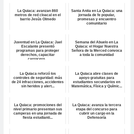
La Quiaca: avanzan 860
Santa Anita en La Quiaca: una
metros de red cloacal en el
jornada de fe popular,
barrio Jesús Olmedo
promesas y encuentro
comunitario
Juventud en La Quiaca: Jael
Semana del Abuelo en La
Escalante presentó
Quiaca: el Hogar Nuestra
programas para proteger
Señora de la Merced convoca
derechos, capacitar
a toda la comunidad
carrocero...
La Quiaca reforzó los
La Quiaca abre clases de
controles de seguridad: más
apoyo gratuitas para
de 24 infracciones, accidentes
estudiantes secundarios en
sin heridos y alert...
Matemática, Física y Químic...
La Quiaca: promociones del
La Quiaca: avanza la tercera
nivel primario presentan sus
etapa del concurso para
camperas en una jornada de
cubrir un cargo en la
fiesta estudianti...
Defensoría