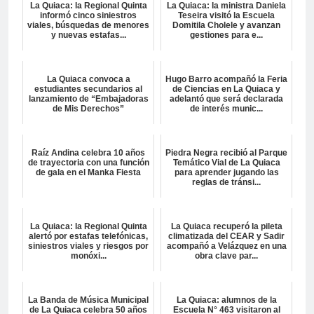
La Quiaca: la Regional Quinta
La Quiaca: la ministra Daniela
informó cinco siniestros
Teseira visitó la Escuela
viales, búsquedas de menores
Domitila Cholele y avanzan
y nuevas estafas...
gestiones para e...
La Quiaca convoca a
Hugo Barro acompañó la Feria
estudiantes secundarios al
de Ciencias en La Quiaca y
lanzamiento de “Embajadoras
adelantó que será declarada
de Mis Derechos”
de interés munic...
Raíz Andina celebra 10 años
Piedra Negra recibió al Parque
de trayectoria con una función
Temático Vial de La Quiaca
de gala en el Manka Fiesta
para aprender jugando las
reglas de tránsi...
La Quiaca: la Regional Quinta
La Quiaca recuperó la pileta
alertó por estafas telefónicas,
climatizada del CEAR y Sadir
siniestros viales y riesgos por
acompañó a Velázquez en una
monóxi...
obra clave par...
La Banda de Música Municipal
La Quiaca: alumnos de la
de La Quiaca celebra 50 años
Escuela N° 463 visitaron al