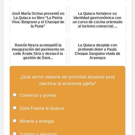
José María Ochoa presentó en
La Quiaca fortalece su
La Quiaca su libro “La Patria
identidad gastronómica con
Viva: Belgrano y el Chasqui de
un curso de cocina orientado
la Puna”
al turismo comercial ...
Ramón Neyra acompañó la
La Quiaca despide con
inauguración del pavimento en
profundo dolor a Paula
calle Árabe Siria y destacó la
Choque Sanguino viuda de
gestión de Dant...
Aramayo
¿Qué sector debería ser prioridad absoluta para
reactivar la economía jujeña?
Comercio y pymes
Zona Franca la Quiaca
Minería y energía.
Turismo y servicios