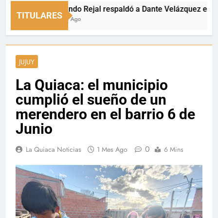
Fernando Rejal respaldó a Dante Velázquez en el Sena
TITULARES
8 Horas Ago
JUJUY
La Quiaca: el municipio
cumplió el sueño de un
merendero en el barrio 6 de
Junio
0
La Quiaca Noticias
1 Mes Ago
6 Mins