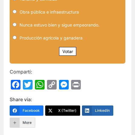
Obra pública e infraestructura
Nunca estuvo bien y sigue empeorando.
Producción agrícola y ganadera
Votar
Compartí:
Facebook
Twitter
WhatsApp
Copy
Messenger
Print
Link
Share via:
Facebook
X (Twitter)
LinkedIn
More