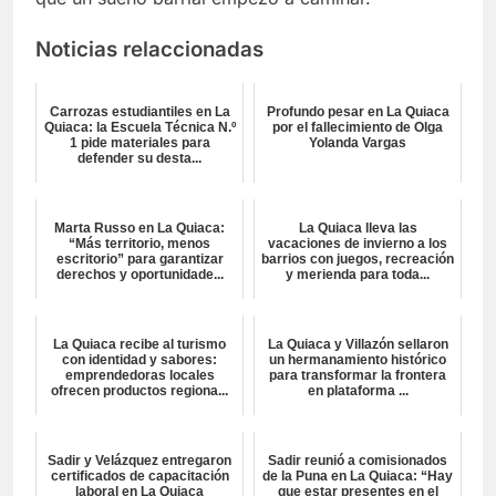
Noticias relaccionadas
Carrozas estudiantiles en La
Profundo pesar en La Quiaca
Quiaca: la Escuela Técnica N.º
por el fallecimiento de Olga
1 pide materiales para
Yolanda Vargas
defender su desta...
Marta Russo en La Quiaca:
La Quiaca lleva las
“Más territorio, menos
vacaciones de invierno a los
escritorio” para garantizar
barrios con juegos, recreación
derechos y oportunidade...
y merienda para toda...
La Quiaca recibe al turismo
La Quiaca y Villazón sellaron
con identidad y sabores:
un hermanamiento histórico
emprendedoras locales
para transformar la frontera
ofrecen productos regiona...
en plataforma ...
Sadir y Velázquez entregaron
Sadir reunió a comisionados
certificados de capacitación
de la Puna en La Quiaca: “Hay
laboral en La Quiaca
que estar presentes en el