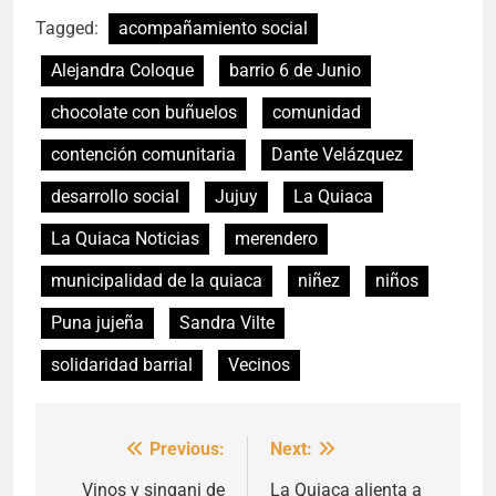
Tagged:
acompañamiento social
Alejandra Coloque
barrio 6 de Junio
chocolate con buñuelos
comunidad
contención comunitaria
Dante Velázquez
desarrollo social
Jujuy
La Quiaca
La Quiaca Noticias
merendero
municipalidad de la quiaca
niñez
niños
Puna jujeña
Sandra Vilte
solidaridad barrial
Vecinos
Previous:
Next:
Navegación
de
Vinos y singani de
La Quiaca alienta a