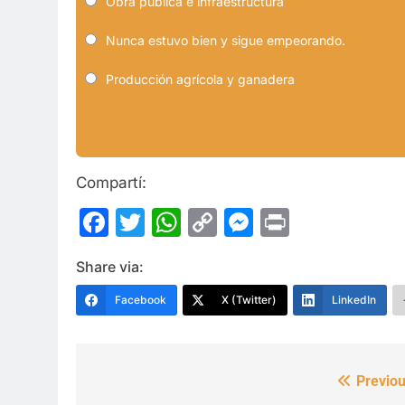
Obra pública e infraestructura
Nunca estuvo bien y sigue empeorando.
Producción agrícola y ganadera
Compartí:
Facebook
Twitter
WhatsApp
Copy
Messenge
Print
Link
Share via:
Facebook
X (Twitter)
LinkedIn
Previou
Navegación