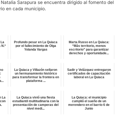
a Natalia Sarapura se encuentra dirigido al fomento del
ario en cada municipio.
 La
Profundo pesar en La Quiaca
Marta Russo en La Quiaca:
 N.º
por el fallecimiento de Olga
“Más territorio, menos
Yolanda Vargas
escritorio” para garantizar
derechos y oportunidade...
smo
La Quiaca y Villazón sellaron
Sadir y Velázquez entregaron
:
un hermanamiento histórico
certificados de capacitación
s
para transformar la frontera en
laboral en La Quiaca
...
plataforma ...
n La
La Quiaca vivió una fiesta
La Quiaca: el municipio
 con
estudiantil multitudinaria con la
cumplió el sueño de un
a.
presentación de camperas del
merendero en el barrio 6 de
nivel medi...
Junio