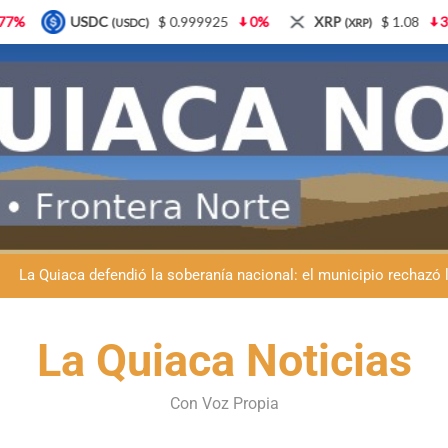
$ 0.999925
0%
XRP
$ 1.08
3.87%
Solana
(XRP)
(SOL)
Día del Niño en La Quiaca: el municipio prepara una gran celebrac
La Quiaca despide a Luis Barea: el municipio
La Quiaca defendió la soberanía nacional: el municipio rechazó la
Luciana Álvarez recibió el Premio San Salvador: La Quiaca celebra 
Día del Niño en La Quiaca: el municipio prepara una gran celebrac
La Quiaca Noticias
La Quiaca despide a Luis Barea: el municipio
Con Voz Propia
La Quiaca defendió la soberanía nacional: el municipio rechazó la