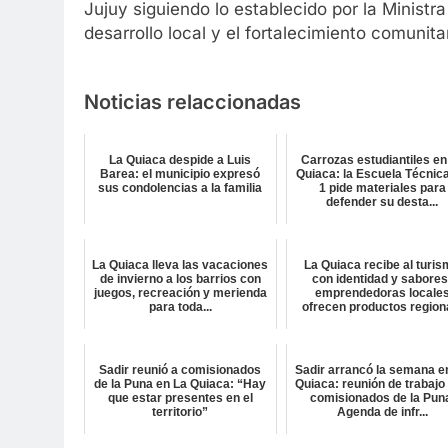
Jujuy siguiendo lo establecido por la Ministr
desarrollo local y el fortalecimiento comunit
Noticias relaccionadas
La Quiaca despide a Luis
Carrozas estudiantiles en
Barea: el municipio expresó
Quiaca: la Escuela Técnica
sus condolencias a la familia
1 pide materiales para
defender su desta...
La Quiaca lleva las vacaciones
La Quiaca recibe al turi
de invierno a los barrios con
con identidad y sabores
juegos, recreación y merienda
emprendedoras locale
para toda...
ofrecen productos regiona
Sadir reunió a comisionados
Sadir arrancó la semana e
de la Puna en La Quiaca: “Hay
Quiaca: reunión de trabajo
que estar presentes en el
comisionados de la Pun
territorio”
Agenda de infr...