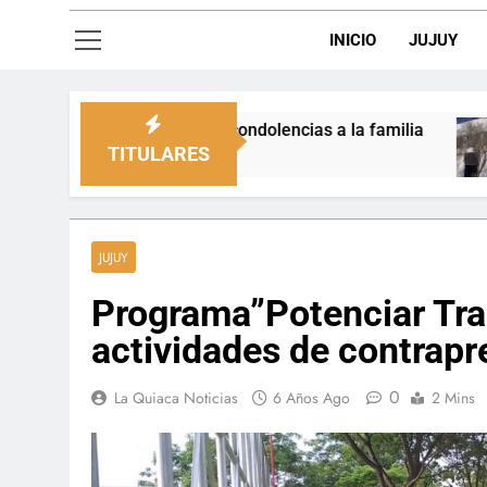
INICIO
JUJUY
 sus condolencias a la familia
La Quiaca defen
2 Días Ago
TITULARES
JUJUY
Programa”Potenciar Trab
actividades de contrapr
0
La Quiaca Noticias
6 Años Ago
2 Mins