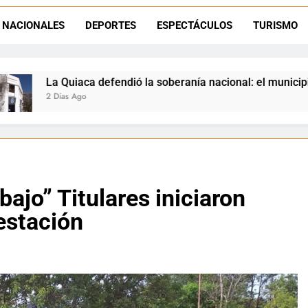
Luciana Álvarez recibió el Premio San Salvador: La Quiaca celebra 
NACIONALES
DEPORTES
ESPECTÁCULOS
TURISMO
Día del Niño en La Quiaca: el municipio prepara una gran celebrac
dió la soberanía nacional: el municipio rechazó la flexibilizac
ajo” Titulares iniciaron
estación