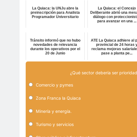
La Quiaca: la UNJu abre la
La Quiaca: el Concejo
preinscripción para Analista
Deliberante abrió una mes
Programador Universitario
diálogo con proteccionis
para avanzar en una ...
Tránsito informó que no hubo
ATE La Quiaca adhiere al 
novedades de relevancia
provincial de 24 horas 
durante los operativos por el
reclama mejoras salariale
20 de Junio
pase a planta pe...
¿Qué sector debería ser prioridad
Comercio y pymes
Zona Franca la Quiaca
Minería y energía.
Turismo y servicios