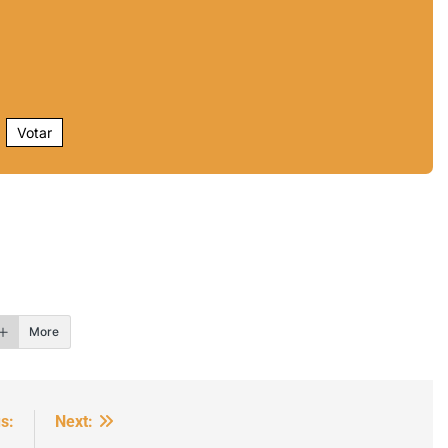
Votar
r
More
s:
Next: