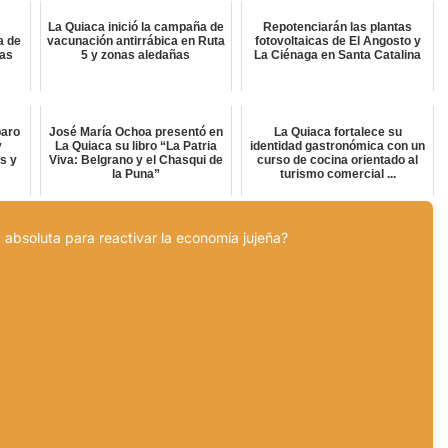
La Quiaca inició la campaña de
Repotenciarán las plantas
a de
vacunación antirrábica en Ruta
fotovoltaicas de El Angosto y
tas
5 y zonas aledañas
La Ciénaga en Santa Catalina
paro
José María Ochoa presentó en
La Quiaca fortalece su
y
La Quiaca su libro “La Patria
identidad gastronómica con un
s y
Viva: Belgrano y el Chasqui de
curso de cocina orientado al
la Puna”
turismo comercial ...
 absoluta para reactivar la economía jujeña?