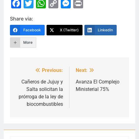
Facebook
Twitter
WhatsApp
Copy
Messenger
Print
Link
Share via:
Facebook
X (Twitter)
LinkedIn
More
Previous:
Next:
Navegación
de
Cañeros de Jujuy y
Avanza El Complejo
Salta solicitan la
Ministerial 75%
entradas
prórroga de la ley de
biocombustibles