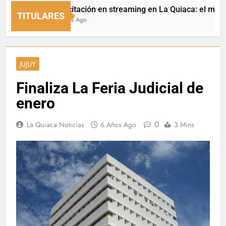
Capacitación en streaming en La Quiaca: el municipio 
TITULARES
10 Horas Ago
JUJUY
Finaliza La Feria Judicial de
enero
0
La Quiaca Noticias
6 Años Ago
3 Mins