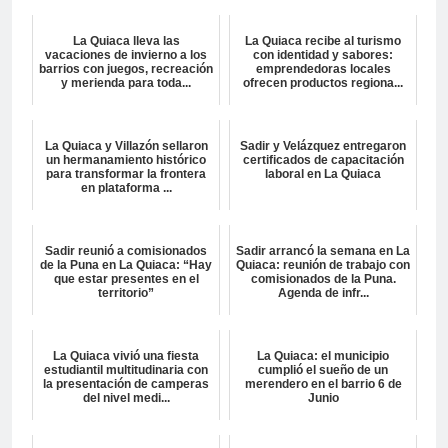
La Quiaca lleva las
La Quiaca recibe al turismo
vacaciones de invierno a los
con identidad y sabores:
barrios con juegos, recreación
emprendedoras locales
y merienda para toda...
ofrecen productos regiona...
La Quiaca y Villazón sellaron
Sadir y Velázquez entregaron
un hermanamiento histórico
certificados de capacitación
para transformar la frontera
laboral en La Quiaca
en plataforma ...
Sadir reunió a comisionados
Sadir arrancó la semana en La
de la Puna en La Quiaca: “Hay
Quiaca: reunión de trabajo con
que estar presentes en el
comisionados de la Puna.
territorio”
Agenda de infr...
La Quiaca vivió una fiesta
La Quiaca: el municipio
estudiantil multitudinaria con
cumplió el sueño de un
la presentación de camperas
merendero en el barrio 6 de
del nivel medi...
Junio