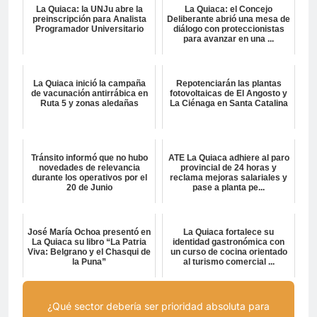
La Quiaca: la UNJu abre la
La Quiaca: el Concejo
preinscripción para Analista
Deliberante abrió una mesa de
Programador Universitario
diálogo con proteccionistas
para avanzar en una ...
La Quiaca inició la campaña
Repotenciarán las plantas
de vacunación antirrábica en
fotovoltaicas de El Angosto y
Ruta 5 y zonas aledañas
La Ciénaga en Santa Catalina
Tránsito informó que no hubo
ATE La Quiaca adhiere al paro
novedades de relevancia
provincial de 24 horas y
durante los operativos por el
reclama mejoras salariales y
20 de Junio
pase a planta pe...
José María Ochoa presentó en
La Quiaca fortalece su
La Quiaca su libro “La Patria
identidad gastronómica con
Viva: Belgrano y el Chasqui de
un curso de cocina orientado
la Puna”
al turismo comercial ...
¿Qué sector debería ser prioridad absoluta para