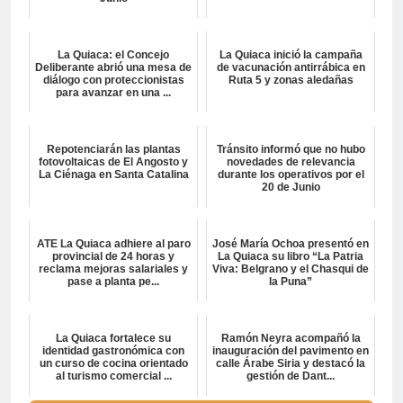
La Quiaca: el Concejo
La Quiaca inició la campaña
Deliberante abrió una mesa de
de vacunación antirrábica en
diálogo con proteccionistas
Ruta 5 y zonas aledañas
para avanzar en una ...
Repotenciarán las plantas
Tránsito informó que no hubo
fotovoltaicas de El Angosto y
novedades de relevancia
La Ciénaga en Santa Catalina
durante los operativos por el
20 de Junio
ATE La Quiaca adhiere al paro
José María Ochoa presentó en
provincial de 24 horas y
La Quiaca su libro “La Patria
reclama mejoras salariales y
Viva: Belgrano y el Chasqui de
pase a planta pe...
la Puna”
La Quiaca fortalece su
Ramón Neyra acompañó la
identidad gastronómica con
inauguración del pavimento en
un curso de cocina orientado
calle Árabe Siria y destacó la
al turismo comercial ...
gestión de Dant...