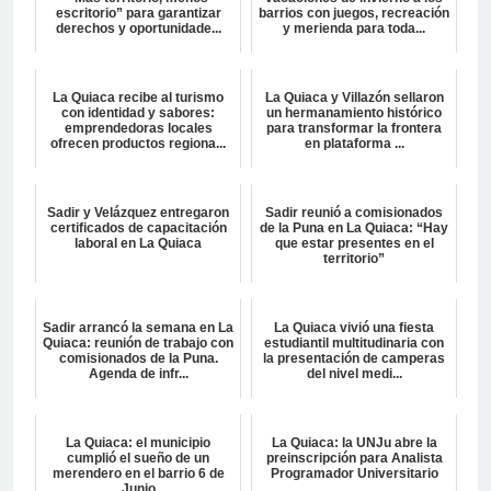
escritorio” para garantizar
barrios con juegos, recreación
derechos y oportunidade...
y merienda para toda...
La Quiaca recibe al turismo
La Quiaca y Villazón sellaron
con identidad y sabores:
un hermanamiento histórico
emprendedoras locales
para transformar la frontera
ofrecen productos regiona...
en plataforma ...
Sadir y Velázquez entregaron
Sadir reunió a comisionados
certificados de capacitación
de la Puna en La Quiaca: “Hay
laboral en La Quiaca
que estar presentes en el
territorio”
Sadir arrancó la semana en La
La Quiaca vivió una fiesta
Quiaca: reunión de trabajo con
estudiantil multitudinaria con
comisionados de la Puna.
la presentación de camperas
Agenda de infr...
del nivel medi...
La Quiaca: el municipio
La Quiaca: la UNJu abre la
cumplió el sueño de un
preinscripción para Analista
merendero en el barrio 6 de
Programador Universitario
Junio