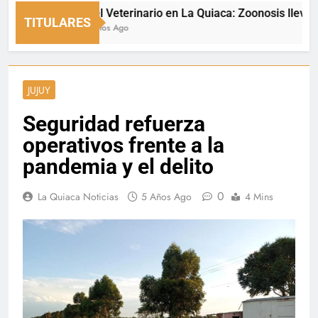
Día del Veterinario en La Quiaca: Zoonosis llevó vacun
TITULARES
12 Minutos Ago
JUJUY
Seguridad refuerza
operativos frente a la
pandemia y el delito
0
La Quiaca Noticias
5 Años Ago
4 Mins