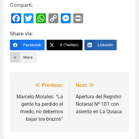
Compartí:
Facebook
Twitter
WhatsApp
Copy
Messenger
Print
Link
Share via:
Facebook
X (Twitter)
LinkedIn
More
Previous:
Next:
Navegación
de
Marcelo Morales: “La
Apertura del Registro
gente ha perdido el
Notarial Nº 101 con
entradas
miedo, no debemos
asiento en La Quiaca
bajar los brazos”