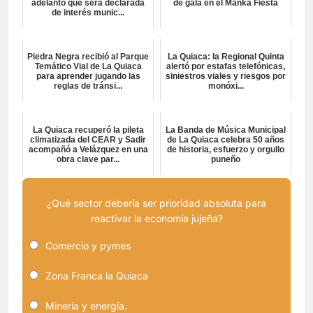
adelantó que será declarada
de gala en el Manka Fiesta
de interés munic...
Piedra Negra recibió al Parque
La Quiaca: la Regional Quinta
Temático Vial de La Quiaca
alertó por estafas telefónicas,
para aprender jugando las
siniestros viales y riesgos por
reglas de tránsi...
monóxi...
La Quiaca recuperó la pileta
La Banda de Música Municipal
climatizada del CEAR y Sadir
de La Quiaca celebra 50 años
acompañó a Velázquez en una
de historia, esfuerzo y orgullo
obra clave par...
puneño
¿Qué sector debería ser prioridad absoluta para
reactivar la economía jujeña?
Comercio y pymes
Zona Franca la Quiaca
Minería y energía.