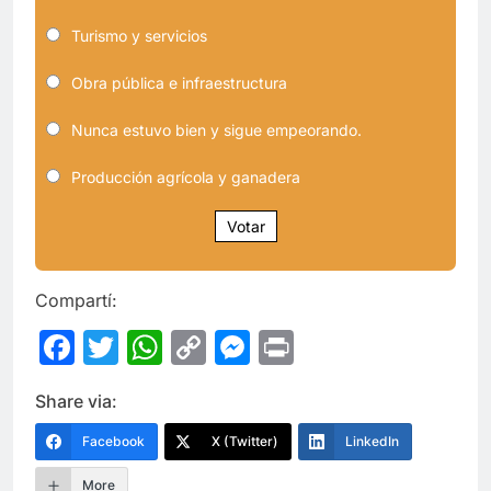
Turismo y servicios
Obra pública e infraestructura
Nunca estuvo bien y sigue empeorando.
Producción agrícola y ganadera
Votar
Compartí:
Facebook
Twitter
WhatsApp
Copy
Messenger
Print
Link
Share via:
Facebook
X (Twitter)
LinkedIn
More