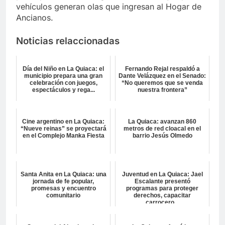
vehículos generan olas que ingresan al Hogar de
Ancianos.
Noticias relaccionadas
Día del Niño en La Quiaca: el
Fernando Rejal respaldó a
municipio prepara una gran
Dante Velázquez en el Senado:
celebración con juegos,
“No queremos que se venda
espectáculos y rega...
nuestra frontera”
Cine argentino en La Quiaca:
La Quiaca: avanzan 860
“Nueve reinas” se proyectará
metros de red cloacal en el
en el Complejo Manka Fiesta
barrio Jesús Olmedo
Santa Anita en La Quiaca: una
Juventud en La Quiaca: Jael
jornada de fe popular,
Escalante presentó
promesas y encuentro
programas para proteger
comunitario
derechos, capacitar
carrocero...