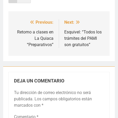
Previous:
Next:
Navegación
de
Retorno a clases en
Esquivel: “Todos los
La Quiaca
trámites del PAMI
entradas
“Preparativos”
son gratuitos”
DEJA UN COMENTARIO
Tu dirección de correo electrónico no será
publicada.
Los campos obligatorios están
marcados con
*
Comentario
*