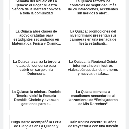
Semana del Abuelo en La
La Quiaca reforzó los
Quiaca: el Hogar Nuestra
controles de seguridad: más
Señora de la Merced convoca
de 24 infracciones, accidentes
a toda la comunidad
sin heridos y alert...
La Quiaca abre clases de
La Quiaca: promociones del
apoyo gratuitas para
nivel primario presentan sus
estudiantes secundarios en
camperas en una jornada de
Matemática, Física y Químic...
fiesta estudianti...
La Quiaca: avanza la tercera
La Quiaca: la Regional Quinta
etapa del concurso para
informó cinco siniestros
cubrir un cargo en la
viales, búsquedas de menores
Defensoría
y nuevas estafas...
La Quiaca: la ministra Daniela
La Quiaca convoca a
Teseira visitó la Escuela
estudiantes secundarios al
Domitila Cholele y avanzan
lanzamiento de “Embajadoras
gestiones para e...
de Mis Derechos”
Hugo Barro acompañó la Feria
Raíz Andina celebra 10 años
de Ciencias en La Quiaca y
de trayectoria con una función