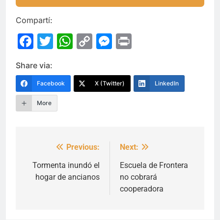
Compartí:
Facebook
Twitter
WhatsApp
Copy
Messenger
Print
Link
Share via:
Facebook
X (Twitter)
LinkedIn
More
Previous:
Next:
Navegación
de
Tormenta inundó el
Escuela de Frontera
hogar de ancianos
no cobrará
entradas
cooperadora