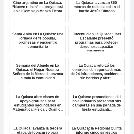
Cine argentino en La Quiaca:
La Quiaca: avanzan 860
“Nueve reinas” se proyectará
metros de red cloacal en el
en el Complejo Manka Fiesta
barrio Jesús Olmedo
Santa Anita en La Quiaca: una
Juventud en La Quiaca: Jael
jornada de fe popular,
Escalante presentó
promesas y encuentro
programas para proteger
comunitario
derechos, capacitar
carrocero...
Semana del Abuelo en La
La Quiaca reforzó los
Quiaca: el Hogar Nuestra
controles de seguridad: más
Señora de la Merced convoca
de 24 infracciones, accidentes
a toda la comunidad
sin heridos y alert...
La Quiaca abre clases de
La Quiaca: promociones del
apoyo gratuitas para
nivel primario presentan sus
estudiantes secundarios en
camperas en una jornada de
Matemática, Física y Químic...
fiesta estudianti...
La Quiaca: avanza la tercera
La Quiaca: la Regional Quinta
etapa del concurso para
informó cinco siniestros