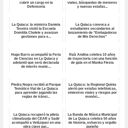
cubrir un cargo en la
viales, búsquedas de menores
Defensoría
y nuevas estafas...
La Quiaca: la ministra Daniela
La Quiaca convoca a
Teseira visitó la Escuela
estudiantes secundarios al
Domitila Cholele y avanzan
lanzamiento de “Embajadoras
gestiones para e...
de Mis Derechos”
Hugo Barro acompañó la Feria
Raíz Andina celebra 10 años
de Ciencias en La Quiaca y
de trayectoria con una función
adelantó que será declarada
de gala en el Manka Fiesta
de interés munic...
Piedra Negra recibió al Parque
La Quiaca: la Regional Quinta
Temático Vial de La Quiaca
alertó por estafas telefónicas,
para aprender jugando las
siniestros viales y riesgos por
reglas de tránsi...
monóxi...
La Quiaca recuperó la pileta
La Banda de Música Municipal
climatizada del CEAR y Sadir
de La Quiaca celebra 50 años
acompañó a Velázquez en una
de historia, esfuerzo y orgullo
obra clave par...
puneño