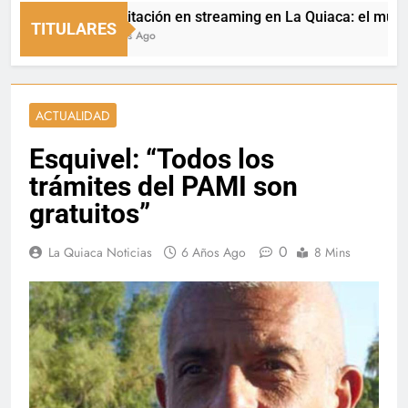
Capacitación en streaming en La Quiaca: el municipio 
TITULARES
20 Horas Ago
ACTUALIDAD
Esquivel: “Todos los
trámites del PAMI son
gratuitos”
0
La Quiaca Noticias
6 Años Ago
8 Mins