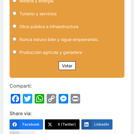
Minería y energía.
Turismo y servicios
Obra pública e infraestructura
Nunca estuvo bien y sigue empeorando.
Producción agrícola y ganadera
Votar
Compartí:
Facebook
Twitter
WhatsApp
Copy
Messenger
Print
Link
Share via:
Facebook
X (Twitter)
LinkedIn