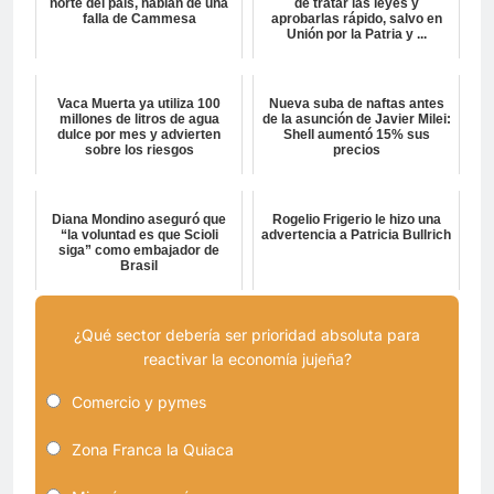
norte del país, hablan de una
de tratar las leyes y
falla de Cammesa
aprobarlas rápido, salvo en
Unión por la Patria y ...
Vaca Muerta ya utiliza 100
Nueva suba de naftas antes
millones de litros de agua
de la asunción de Javier Milei:
dulce por mes y advierten
Shell aumentó 15% sus
sobre los riesgos
precios
Diana Mondino aseguró que
Rogelio Frigerio le hizo una
“la voluntad es que Scioli
advertencia a Patricia Bullrich
siga” como embajador de
Brasil
¿Qué sector debería ser prioridad absoluta para
reactivar la economía jujeña?
Comercio y pymes
Zona Franca la Quiaca