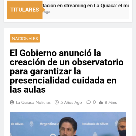
Capacitación en streaming en La Quiaca: el municipio a
TITULARES
13 Horas Ago
NACIONALES
El Gobierno anunció la
creación de un observatorio
para garantizar la
presencialidad cuidada en
las aulas
0
La Quiaca Noticias
5 Años Ago
8 Mins