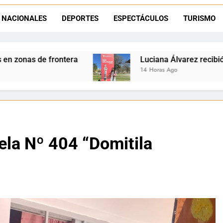
Día del Niño en La Quiaca: el municipio prepara una gran celebrac
NACIONALES
DEPORTES
ESPECTÁCULOS
TURISMO
Natación inclusiva en La Quiaca: Celia Zenteno destacó el crecimi
Luciana Álvarez recibió el Premio San Salvador: 
14 Horas Ago
uela Nº 404 “Domitila