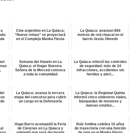
 a
Cine argentino en La Quiaca:
La Quiaca: avanzan 860
ado:
“Nueve reinas” se proyectará
metros de red cloacal en el
nda
en el Complejo Manka Fiesta
barrio Jesús Olmedo
ael
Semana del Abuelo en La
La Quiaca reforzó los controles
amas
Quiaca: el Hogar Nuestra
de seguridad: más de 24
,
Señora de la Merced convoca
infracciones, accidentes sin
a toda la comunidad
heridos y alert...
del
La Quiaca: avanza la tercera
La Quiaca: la Regional Quinta
sus
etapa del concurso para cubrir
informó cinco siniestros viales,
 de
un cargo en la Defensoría
búsquedas de menores y
nuevas estafas...
Hugo Barro acompañó la Feria
Raíz Andina celebra 10 años
al
de Ciencias en La Quiaca y
de trayectoria con una función
oras
adelantó que será declarada
de gala en el Manka Fiesta