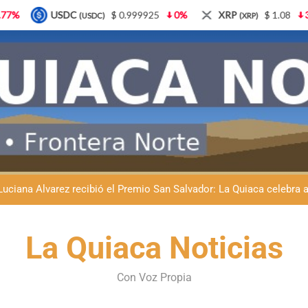
 0.999925
0%
XRP
$ 1.08
3.87%
Solana
$ 
(XRP)
(SOL)
Natación inclusiva en La Quiaca: Celia Zenteno destacó el crecimi
La Quiaca defendió la soberanía nacional: el municipio rechazó la
Luciana Álvarez recibió el Premio San Salvador: La Quiaca celebra 
Día del Niño en La Quiaca: el municipio prepara una gran celebrac
Natación inclusiva en La Quiaca: Celia Zenteno destacó el crecimi
La Quiaca Noticias
La Quiaca defendió la soberanía nacional: el municipio rechazó la
Con Voz Propia
Luciana Álvarez recibió el Premio San Salvador: La Quiaca celebra 