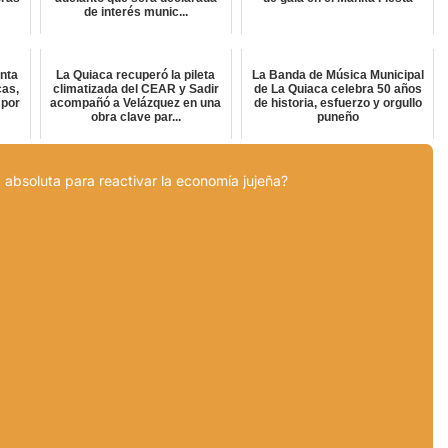
de interés munic...
inta
La Quiaca recuperó la pileta
La Banda de Música Municipal
cas,
climatizada del CEAR y Sadir
de La Quiaca celebra 50 años
 por
acompañó a Velázquez en una
de historia, esfuerzo y orgullo
obra clave par...
puneño
 absoluta para reactivar la economía jujeña?