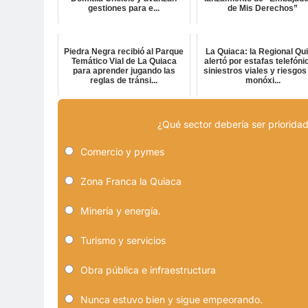
gestiones para e...
de Mis Derechos”
Piedra Negra recibió al Parque
La Quiaca: la Regional Qu
Temático Vial de La Quiaca
alertó por estafas telefóni
para aprender jugando las
siniestros viales y riesgos
reglas de tránsi...
monóxi...
¿Qué sector debería ser prioridad
Comercio y pymes
Zona Franca la Quiaca
Minería y energía.
Turismo y servicios
Obra pública e infraestructura
Nunca estuvo bien y sigue empeorando.