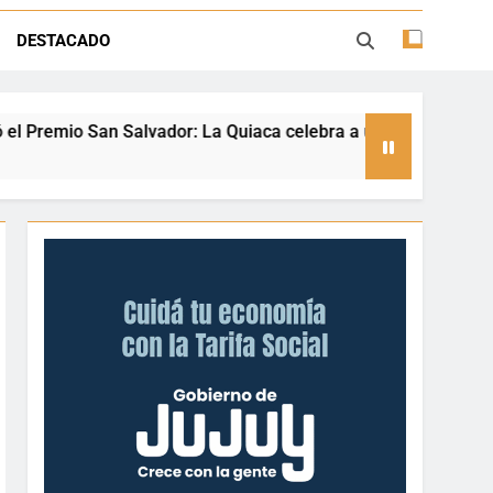
ión con juegos, espectáculos y regalos
DESTACADO
ento deportivo y el valor de aprender a
desenvolverse en el agua
La Quiaca celebra a una referente nacional del taekwondo