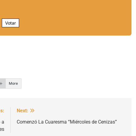
Votar
r
More
s:
Next:
 a
Comenzó La Cuaresma “Miércoles de Cenizas”
es