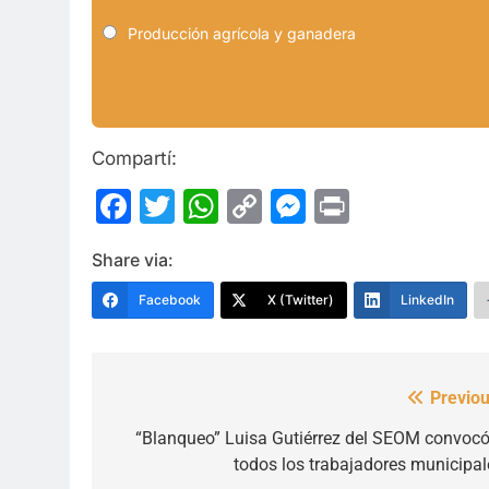
Producción agrícola y ganadera
Compartí:
Facebook
Twitter
WhatsApp
Copy
Messenge
Print
Link
Share via:
Facebook
X (Twitter)
LinkedIn
Previou
Navegación
de
“Blanqueo” Luisa Gutiérrez del SEOM convocó
todos los trabajadores municipal
entradas