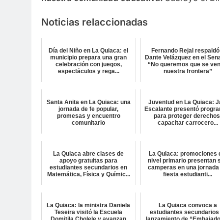
Noticias relaccionadas
Día del Niño en La Quiaca: el
Fernando Rejal respaldó
municipio prepara una gran
Dante Velázquez en el Sen
celebración con juegos,
“No queremos que se ve
espectáculos y rega...
nuestra frontera”
Santa Anita en La Quiaca: una
Juventud en La Quiaca: J
jornada de fe popular,
Escalante presentó progr
promesas y encuentro
para proteger derechos
comunitario
capacitar carrocero...
La Quiaca abre clases de
La Quiaca: promociones 
apoyo gratuitas para
nivel primario presentan 
estudiantes secundarios en
camperas en una jornada
Matemática, Física y Químic...
fiesta estudianti...
La Quiaca: la ministra Daniela
La Quiaca convoca a
Teseira visitó la Escuela
estudiantes secundarios 
Domitila Cholele y avanzan
lanzamiento de “Embajad