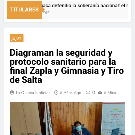
La Quiaca defendió la soberanía nacional: el municipio r
TITULARES
6 Horas Ago
JUJUY
Diagraman la seguridad y
protocolo sanitario para la
final Zapla y Gimnasia y Tiro
de Salta
0
La Quiaca Noticias
5 Años Ago
5 Mins