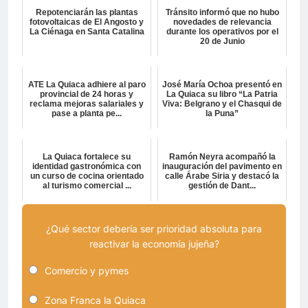
Repotenciarán las plantas
Tránsito informó que no hubo
fotovoltaicas de El Angosto y
novedades de relevancia
La Ciénaga en Santa Catalina
durante los operativos por el
20 de Junio
ATE La Quiaca adhiere al paro
José María Ochoa presentó en
provincial de 24 horas y
La Quiaca su libro “La Patria
reclama mejoras salariales y
Viva: Belgrano y el Chasqui de
pase a planta pe...
la Puna”
La Quiaca fortalece su
Ramón Neyra acompañó la
identidad gastronómica con
inauguración del pavimento en
un curso de cocina orientado
calle Árabe Siria y destacó la
al turismo comercial ...
gestión de Dant...
¿Qué sector debería ser prioridad absoluta para
reactivar la economía jujeña?
Comercio y pymes
Zona Franca la Quiaca