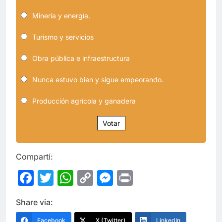
Minería y energía.
Turismo y servicios
Obra pública e infraestructura
Nunca estuvo bien y sigue empeorando.
Producción agrícola y ganadera
Votar
Compartí:
Facebook
Twitter
WhatsApp
Copy
Messenger
Print
Link
Share via:
Facebook
X (Twitter)
LinkedIn