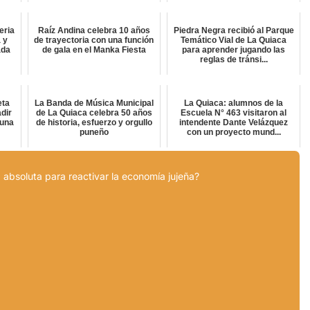
eria
Raíz Andina celebra 10 años
Piedra Negra recibió al Parque
 y
de trayectoria con una función
Temático Vial de La Quiaca
ada
de gala en el Manka Fiesta
para aprender jugando las
reglas de tránsi...
eta
La Banda de Música Municipal
La Quiaca: alumnos de la
dir
de La Quiaca celebra 50 años
Escuela N° 463 visitaron al
 una
de historia, esfuerzo y orgullo
intendente Dante Velázquez
puneño
con un proyecto mund...
 absoluta para reactivar la economía jujeña?