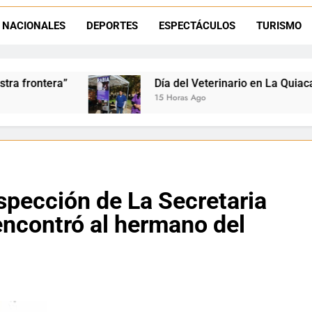
La frontera se subleva: Dante Velázquez enfrenta el remate de la p
NACIONALES
DEPORTES
ESPECTÁCULOS
TURISMO
Dante Velázquez marchará contra la 
Día del Veterinario en La Quiaca: Zoonosis llevó vacun
15 Horas Ago
nspección de La Secretaria
ncontró al hermano del