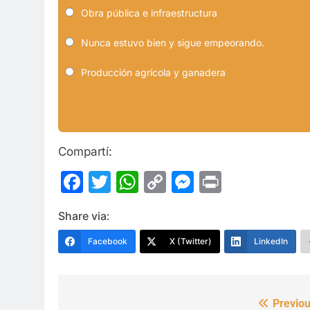
Obra pública e infraestructura
Nunca estuvo bien y sigue empeorando.
Producción agrícola y ganadera
Compartí:
Facebook
Twitter
WhatsApp
Copy
Messenge
Print
Link
Share via:
Facebook
X (Twitter)
LinkedIn
Previou
Navegación