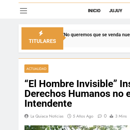
INICIO
JUJUY
enado: “No queremos que se venda nuestra frontera”
TITULARES
ACTUALIDAD
“El Hombre Invisible” I
Derechos Humanos no e
Intendente
0
La Quiaca Noticias
5 Años Ago
3 Mins