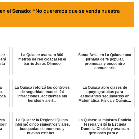
 en el Senado: “No queremos que se venda nuestra
ca:
La Quiaca: avanzan 860
Santa Anita en La Quiaca: una
tará
metros de red cloacal en el
jornada de fe popular,
sta
barrio Jesús Olmedo
promesas y encuentro
comunitario
a
La Quiaca reforzó los controles
La Quiaca abre clases de
ra
de seguridad: más de 24
apoyo gratuitas para
oca
infracciones, accidentes sin
estudiantes secundarios en
heridos y alert...
Matemática, Física y Químic...
era
La Quiaca: la Regional Quinta
La Quiaca: la ministra Daniela
brir
informó cinco siniestros viales,
Teseira visitó la Escuela
ía
búsquedas de menores y
Domitila Cholele y avanzan
nuevas estafas...
gestiones para e...