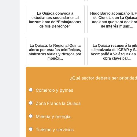
La Quiaca convoca a
Hugo Barro acompañó la F
estudiantes secundarios al
de Ciencias en La Quiaca
lanzamiento de “Embajadoras
adelantó que será declar
de Mis Derechos”
de interés munic...
La Quiaca: la Regional Quinta
La Quiaca recuperó la pil
alertó por estafas telefónicas,
climatizada del CEAR y Sa
siniestros viales y riesgos por
acompañó a Velázquez en
monóxi...
obra clave par...
¿Qué sector debería ser prioridad
Comercio y pymes
Zona Franca la Quiaca
Minería y energía.
Turismo y servicios