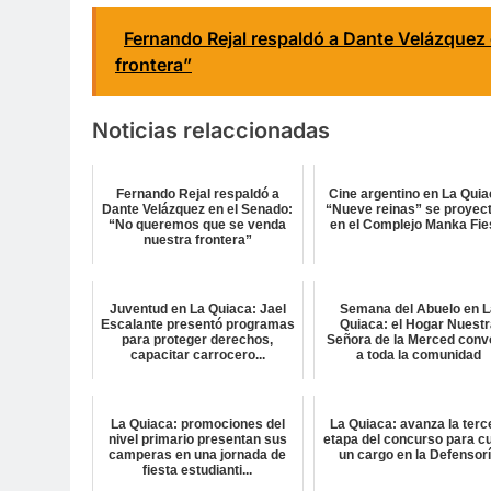
Fernando Rejal respaldó a Dante Velázquez
frontera”
Noticias relaccionadas
Fernando Rejal respaldó a
Cine argentino en La Quia
Dante Velázquez en el Senado:
“Nueve reinas” se proyec
“No queremos que se venda
en el Complejo Manka Fie
nuestra frontera”
Juventud en La Quiaca: Jael
Semana del Abuelo en L
Escalante presentó programas
Quiaca: el Hogar Nuest
para proteger derechos,
Señora de la Merced conv
capacitar carrocero...
a toda la comunidad
La Quiaca: promociones del
La Quiaca: avanza la terc
nivel primario presentan sus
etapa del concurso para cu
camperas en una jornada de
un cargo en la Defensor
fiesta estudianti...