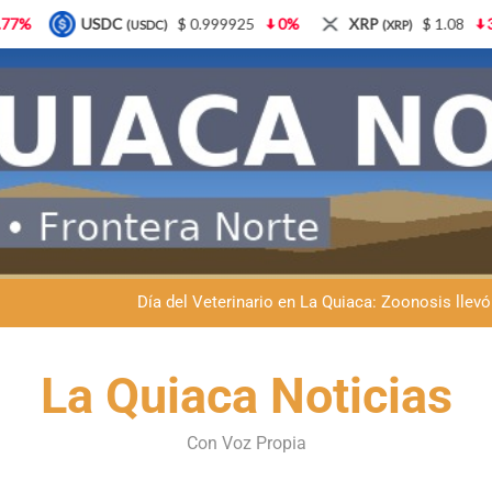
$ 0.999925
0%
XRP
$ 1.08
3.87%
Solana
(XRP)
(SOL)
Dante Velázquez marchará contra la 
Fernando Rejal respaldó a Dante Velázquez en el Senado: “No qu
Día del Veterinario en La Quiaca: Zoonosis llevó
La frontera se subleva: Dante Velázquez enfrenta el remate de la p
Dante Velázquez marchará contra la 
La Quiaca Noticias
Fernando Rejal respaldó a Dante Velázquez en el Senado: “No qu
Con Voz Propia
Día del Veterinario en La Quiaca: Zoonosis llevó