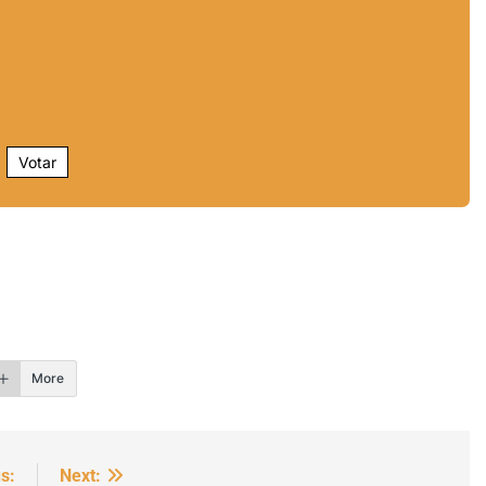
Votar
r
More
s:
Next: