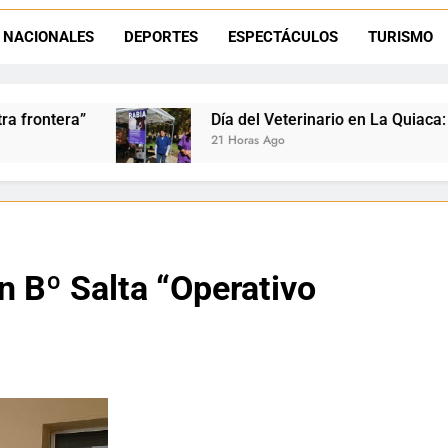
La frontera se subleva: Dante Velázquez enfrenta el remate de la p
NACIONALES
DEPORTES
ESPECTÁCULOS
TURISMO
Dante Velázquez marchará contra la 
Día del Veterinario en La Quiaca: Zoonosis llevó vacun
21 Horas Ago
n Bº Salta “Operativo