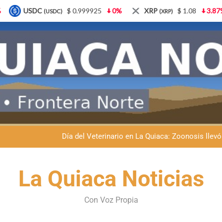
 0.999925
0%
XRP
$ 1.08
3.87%
Solana
$
(XRP)
(SOL)
Dante Velázquez marchará contra la 
Fernando Rejal respaldó a Dante Velázquez en el Senado: “No qu
Día del Veterinario en La Quiaca: Zoonosis llevó
La frontera se subleva: Dante Velázquez enfrenta el remate de la p
Dante Velázquez marchará contra la 
La Quiaca Noticias
Fernando Rejal respaldó a Dante Velázquez en el Senado: “No qu
Con Voz Propia
Día del Veterinario en La Quiaca: Zoonosis llevó