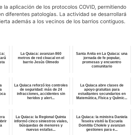
e la aplicación de los protocolos COVID, permitiendo
n diferentes patologías. La actividad se desarrollará
ierta además a los vecinos de los barrios contiguos.
ca:
La Quiaca: avanzan 860
Santa Anita en La Quiaca: una
tará
metros de red cloacal en el
jornada de fe popular,
sta
barrio Jesús Olmedo
promesas y encuentro
comunitario
a
La Quiaca reforzó los controles
La Quiaca abre clases de
ra
de seguridad: más de 24
apoyo gratuitas para
oca
infracciones, accidentes sin
estudiantes secundarios en
heridos y alert...
Matemática, Física y Químic...
era
La Quiaca: la Regional Quinta
La Quiaca: la ministra Daniela
brir
informó cinco siniestros viales,
Teseira visitó la Escuela
ía
búsquedas de menores y
Domitila Cholele y avanzan
nuevas estafas...
gestiones para e...