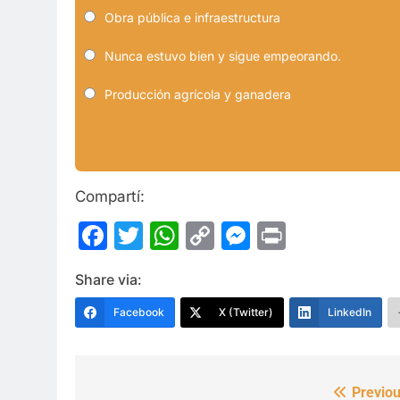
Obra pública e infraestructura
Nunca estuvo bien y sigue empeorando.
Producción agrícola y ganadera
Compartí:
Facebook
Twitter
WhatsApp
Copy
Messenge
Print
Link
Share via:
Facebook
X (Twitter)
LinkedIn
Previou
Navegación