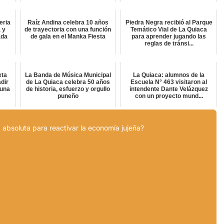
eria
Raíz Andina celebra 10 años
Piedra Negra recibió al Parque
 y
de trayectoria con una función
Temático Vial de La Quiaca
ada
de gala en el Manka Fiesta
para aprender jugando las
reglas de tránsi...
eta
La Banda de Música Municipal
La Quiaca: alumnos de la
dir
de La Quiaca celebra 50 años
Escuela N° 463 visitaron al
 una
de historia, esfuerzo y orgullo
intendente Dante Velázquez
puneño
con un proyecto mund...
 absoluta para reactivar la economía jujeña?