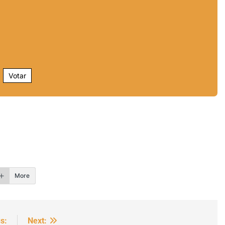
Votar
r
More
s:
Next: