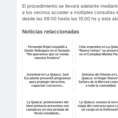
El procedimiento se llevará adelante mediant
a los vecinos acceder a múltiples consultas e
desde las 09:00 hasta las 15:00 hs y esta ab
Noticias relaccionadas
Fernando Rejal respaldó a
Cine argentino en La Quia
Dante Velázquez en el Senado:
“Nueve reinas” se proyec
“No queremos que se venda
en el Complejo Manka Fie
nuestra frontera”
Juventud en La Quiaca: Jael
Semana del Abuelo en L
Escalante presentó programas
Quiaca: el Hogar Nuest
para proteger derechos,
Señora de la Merced conv
capacitar carrocero...
a toda la comunidad
La Quiaca: promociones del
La Quiaca: avanza la terc
nivel primario presentan sus
etapa del concurso para cu
camperas en una jornada de
un cargo en la Defensor
fiesta estudianti...