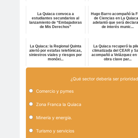
La Quiaca convoca a
Hugo Barro acompañó la F
estudiantes secundarios al
de Ciencias en La Quiaca
lanzamiento de “Embajadoras
adelantó que será declar
de Mis Derechos”
de interés munic...
La Quiaca: la Regional Quinta
La Quiaca recuperó la pil
alertó por estafas telefónicas,
climatizada del CEAR y Sa
siniestros viales y riesgos por
acompañó a Velázquez en
monóxi...
obra clave par...
¿Qué sector debería ser prioridad
Comercio y pymes
Zona Franca la Quiaca
Minería y energía.
Turismo y servicios