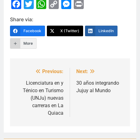
Facebook
Twitter
WhatsApp
Copy
Messenger
Print
Link
Share via:
Facebook
X (Twitter)
LinkedIn
More
Previous:
Next:
Navegación
de
Licenciatura en y
30 años integrando
Ténico en Turismo
Jujuy al Mundo
entradas
(UNJu) nuevas
carreras en La
Quiaca