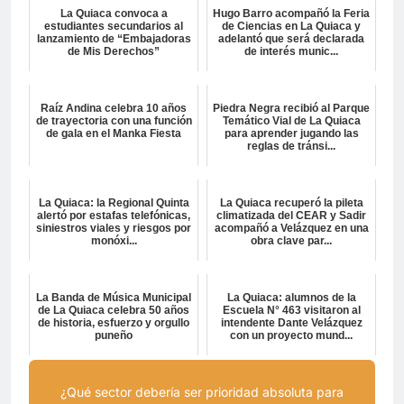
La Quiaca convoca a
Hugo Barro acompañó la Feria
estudiantes secundarios al
de Ciencias en La Quiaca y
lanzamiento de “Embajadoras
adelantó que será declarada
de Mis Derechos”
de interés munic...
Raíz Andina celebra 10 años
Piedra Negra recibió al Parque
de trayectoria con una función
Temático Vial de La Quiaca
de gala en el Manka Fiesta
para aprender jugando las
reglas de tránsi...
La Quiaca: la Regional Quinta
La Quiaca recuperó la pileta
alertó por estafas telefónicas,
climatizada del CEAR y Sadir
siniestros viales y riesgos por
acompañó a Velázquez en una
monóxi...
obra clave par...
La Banda de Música Municipal
La Quiaca: alumnos de la
de La Quiaca celebra 50 años
Escuela N° 463 visitaron al
de historia, esfuerzo y orgullo
intendente Dante Velázquez
puneño
con un proyecto mund...
¿Qué sector debería ser prioridad absoluta para