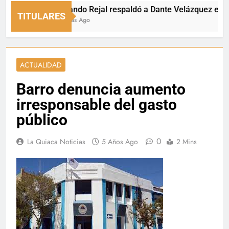
Fernando Rejal respaldó a Dante Velázquez en el Se
TITULARES
10 Horas Ago
ACTUALIDAD
Barro denuncia aumento
irresponsable del gasto
público
0
La Quiaca Noticias
5 Años Ago
2 Mins