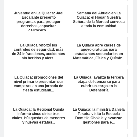
Juventud en La Quiaca: Jael
Semana del Abuelo en La
Escalante presentó
Quiaca: el Hogar Nuestra
programas para proteger
Señora de la Merced convoca
derechos, capacitar
a toda la comunidad
carrocero...
La Quiaca reforzó los
La Quiaca abre clases de
controles de seguridad: más
apoyo gratuitas para
de 24 infracciones, accidentes
estudiantes secundarios en
sin heridos y alert...
Matemática, Física y Químic...
La Quiaca: promociones del
La Quiaca: avanza la tercera
nivel primario presentan sus
etapa del concurso para
camperas en una jornada de
cubrir un cargo en la
fiesta estudianti...
Defensoría
La Quiaca: la Regional Quinta
La Quiaca: la ministra Daniela
informó cinco siniestros
Teseira visitó la Escuela
viales, búsquedas de menores
Domitila Cholele y avanzan
y nuevas estafas...
gestiones para e...