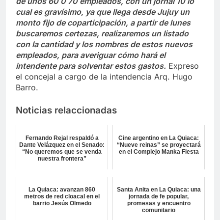
de unos 60 0 70 empleados, con un jornal 10 lo
cual es gravísimo, ya que llega desde Jujuy un
monto fijo de coparticipación, a partir de lunes
buscaremos certezas, realizaremos un listado
con la cantidad y los nombres de estos nuevos
empleados, para averiguar cómo hará el
intendente para solventar estos gastos.
Expreso
el concejal a cargo de la intendencia Arq. Hugo
Barro.
Noticias relaccionadas
Fernando Rejal respaldó a
Cine argentino en La Quiaca:
Dante Velázquez en el Senado:
“Nueve reinas” se proyectará
“No queremos que se venda
en el Complejo Manka Fiesta
nuestra frontera”
La Quiaca: avanzan 860
Santa Anita en La Quiaca: una
metros de red cloacal en el
jornada de fe popular,
barrio Jesús Olmedo
promesas y encuentro
comunitario