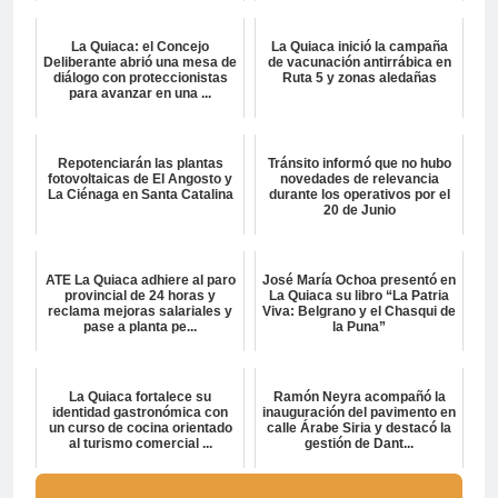
La Quiaca: el Concejo
La Quiaca inició la campaña
Deliberante abrió una mesa de
de vacunación antirrábica en
diálogo con proteccionistas
Ruta 5 y zonas aledañas
para avanzar en una ...
Repotenciarán las plantas
Tránsito informó que no hubo
fotovoltaicas de El Angosto y
novedades de relevancia
La Ciénaga en Santa Catalina
durante los operativos por el
20 de Junio
ATE La Quiaca adhiere al paro
José María Ochoa presentó en
provincial de 24 horas y
La Quiaca su libro “La Patria
reclama mejoras salariales y
Viva: Belgrano y el Chasqui de
pase a planta pe...
la Puna”
La Quiaca fortalece su
Ramón Neyra acompañó la
identidad gastronómica con
inauguración del pavimento en
un curso de cocina orientado
calle Árabe Siria y destacó la
al turismo comercial ...
gestión de Dant...