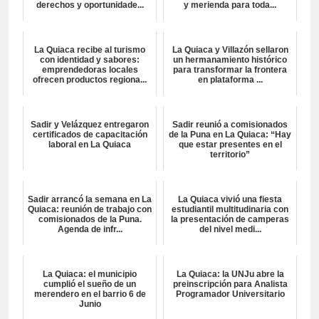
derechos y oportunidade...
y merienda para toda...
La Quiaca recibe al turismo
La Quiaca y Villazón sellaron
con identidad y sabores:
un hermanamiento histórico
emprendedoras locales
para transformar la frontera
ofrecen productos regiona...
en plataforma ...
Sadir y Velázquez entregaron
Sadir reunió a comisionados
certificados de capacitación
de la Puna en La Quiaca: “Hay
laboral en La Quiaca
que estar presentes en el
territorio”
Sadir arrancó la semana en La
La Quiaca vivió una fiesta
Quiaca: reunión de trabajo con
estudiantil multitudinaria con
comisionados de la Puna.
la presentación de camperas
Agenda de infr...
del nivel medi...
La Quiaca: el municipio
La Quiaca: la UNJu abre la
cumplió el sueño de un
preinscripción para Analista
merendero en el barrio 6 de
Programador Universitario
Junio