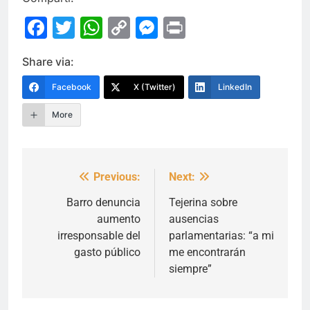
Facebook
Twitter
WhatsApp
Copy
Messenger
Print
Link
Share via:
Facebook
X (Twitter)
LinkedIn
More
Previous:
Next:
Navegación
de
Barro denuncia
Tejerina sobre
aumento
ausencias
entradas
irresponsable del
parlamentarias: “a mi
gasto público
me encontrarán
siempre”