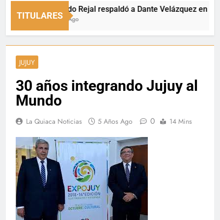
Fernando Rejal respaldó a Dante Velázquez en el Senad
TITULARES
12 Horas Ago
JUJUY
30 años integrando Jujuy al
Mundo
0
La Quiaca Noticias
5 Años Ago
14 Mins