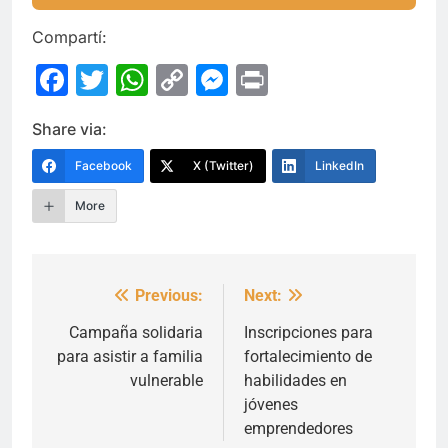
Compartí:
Facebook
Twitter
WhatsApp
Copy
Messenger
Print
Link
Share via:
Facebook
X (Twitter)
LinkedIn
More
Previous:
Next:
Navegación
de
Campaña solidaria
Inscripciones para
para asistir a familia
fortalecimiento de
entradas
vulnerable
habilidades en
jóvenes
emprendedores