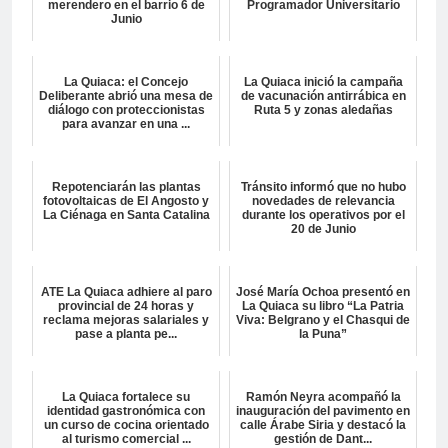
merendero en el barrio 6 de
Programador Universitario
Junio
La Quiaca: el Concejo
La Quiaca inició la campaña
Deliberante abrió una mesa de
de vacunación antirrábica en
diálogo con proteccionistas
Ruta 5 y zonas aledañas
para avanzar en una ...
Repotenciarán las plantas
Tránsito informó que no hubo
fotovoltaicas de El Angosto y
novedades de relevancia
La Ciénaga en Santa Catalina
durante los operativos por el
20 de Junio
ATE La Quiaca adhiere al paro
José María Ochoa presentó en
provincial de 24 horas y
La Quiaca su libro “La Patria
reclama mejoras salariales y
Viva: Belgrano y el Chasqui de
pase a planta pe...
la Puna”
La Quiaca fortalece su
Ramón Neyra acompañó la
identidad gastronómica con
inauguración del pavimento en
un curso de cocina orientado
calle Árabe Siria y destacó la
al turismo comercial ...
gestión de Dant...