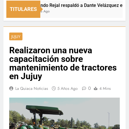
Fernando Rejal respaldó a Dante Velázquez en el Sen
TITULARES
16 Horas Ago
JUJUY
Realizaron una nueva
capacitación sobre
mantenimiento de tractores
en Jujuy
0
La Quiaca Noticias
5 Años Ago
4 Mins