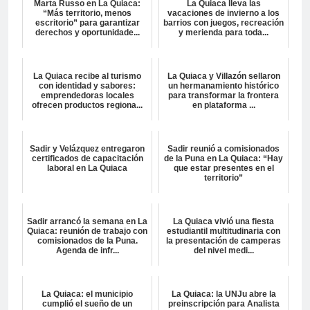
Marta Russo en La Quiaca:
La Quiaca lleva las
“Más territorio, menos
vacaciones de invierno a los
escritorio” para garantizar
barrios con juegos, recreación
derechos y oportunidade...
y merienda para toda...
La Quiaca recibe al turismo
La Quiaca y Villazón sellaron
con identidad y sabores:
un hermanamiento histórico
emprendedoras locales
para transformar la frontera
ofrecen productos regiona...
en plataforma ...
Sadir y Velázquez entregaron
Sadir reunió a comisionados
certificados de capacitación
de la Puna en La Quiaca: “Hay
laboral en La Quiaca
que estar presentes en el
territorio”
Sadir arrancó la semana en La
La Quiaca vivió una fiesta
Quiaca: reunión de trabajo con
estudiantil multitudinaria con
comisionados de la Puna.
la presentación de camperas
Agenda de infr...
del nivel medi...
La Quiaca: el municipio
La Quiaca: la UNJu abre la
cumplió el sueño de un
preinscripción para Analista