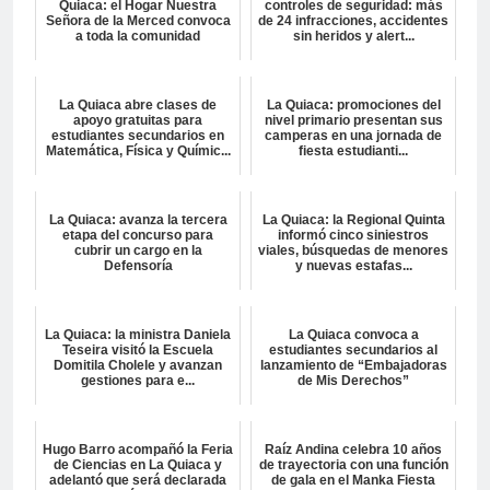
Quiaca: el Hogar Nuestra
controles de seguridad: más
Señora de la Merced convoca
de 24 infracciones, accidentes
a toda la comunidad
sin heridos y alert...
La Quiaca abre clases de
La Quiaca: promociones del
apoyo gratuitas para
nivel primario presentan sus
estudiantes secundarios en
camperas en una jornada de
Matemática, Física y Químic...
fiesta estudianti...
La Quiaca: avanza la tercera
La Quiaca: la Regional Quinta
etapa del concurso para
informó cinco siniestros
cubrir un cargo en la
viales, búsquedas de menores
Defensoría
y nuevas estafas...
La Quiaca: la ministra Daniela
La Quiaca convoca a
Teseira visitó la Escuela
estudiantes secundarios al
Domitila Cholele y avanzan
lanzamiento de “Embajadoras
gestiones para e...
de Mis Derechos”
Hugo Barro acompañó la Feria
Raíz Andina celebra 10 años
de Ciencias en La Quiaca y
de trayectoria con una función
adelantó que será declarada
de gala en el Manka Fiesta