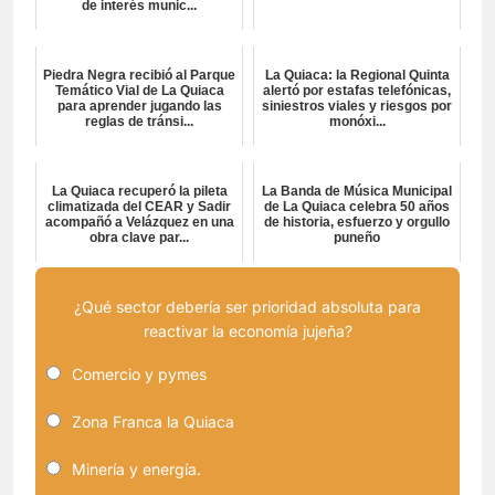
de interés munic...
Piedra Negra recibió al Parque
La Quiaca: la Regional Quinta
Temático Vial de La Quiaca
alertó por estafas telefónicas,
para aprender jugando las
siniestros viales y riesgos por
reglas de tránsi...
monóxi...
La Quiaca recuperó la pileta
La Banda de Música Municipal
climatizada del CEAR y Sadir
de La Quiaca celebra 50 años
acompañó a Velázquez en una
de historia, esfuerzo y orgullo
obra clave par...
puneño
¿Qué sector debería ser prioridad absoluta para
reactivar la economía jujeña?
Comercio y pymes
Zona Franca la Quiaca
Minería y energía.