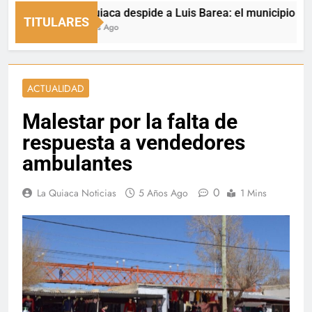
La Quiaca despide a Luis Barea: el municipio expresó 
TITULARES
4 Horas Ago
ACTUALIDAD
Malestar por la falta de
respuesta a vendedores
ambulantes
0
La Quiaca Noticias
5 Años Ago
1 Mins