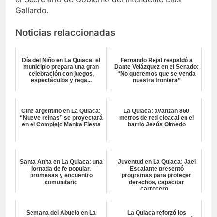
Gallardo.
Noticias relaccionadas
Día del Niño en La Quiaca: el
Fernando Rejal respaldó a
municipio prepara una gran
Dante Velázquez en el Senado:
celebración con juegos,
“No queremos que se venda
espectáculos y rega...
nuestra frontera”
Cine argentino en La Quiaca:
La Quiaca: avanzan 860
“Nueve reinas” se proyectará
metros de red cloacal en el
en el Complejo Manka Fiesta
barrio Jesús Olmedo
Santa Anita en La Quiaca: una
Juventud en La Quiaca: Jael
jornada de fe popular,
Escalante presentó
promesas y encuentro
programas para proteger
comunitario
derechos, capacitar
carrocero...
Semana del Abuelo en La
La Quiaca reforzó los