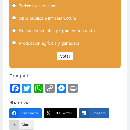
Turismo y servicios
Obra pública e infraestructura
Nunca estuvo bien y sigue empeorando.
Producción agrícola y ganadera
Votar
Compartí:
Facebook
Twitter
WhatsApp
Copy
Messenger
Print
Link
Share via:
Facebook
X (Twitter)
LinkedIn
More