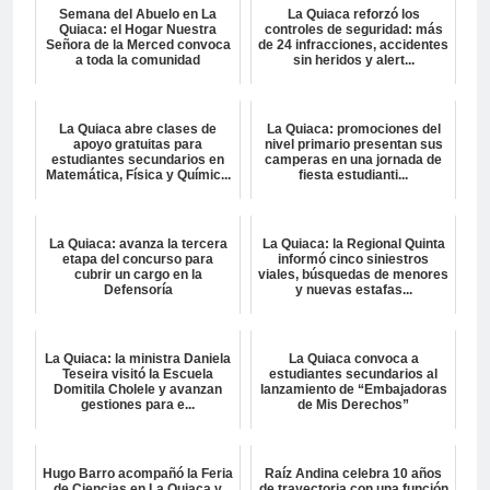
Semana del Abuelo en La
La Quiaca reforzó los
Quiaca: el Hogar Nuestra
controles de seguridad: más
Señora de la Merced convoca
de 24 infracciones, accidentes
a toda la comunidad
sin heridos y alert...
La Quiaca abre clases de
La Quiaca: promociones del
apoyo gratuitas para
nivel primario presentan sus
estudiantes secundarios en
camperas en una jornada de
Matemática, Física y Químic...
fiesta estudianti...
La Quiaca: avanza la tercera
La Quiaca: la Regional Quinta
etapa del concurso para
informó cinco siniestros
cubrir un cargo en la
viales, búsquedas de menores
Defensoría
y nuevas estafas...
La Quiaca: la ministra Daniela
La Quiaca convoca a
Teseira visitó la Escuela
estudiantes secundarios al
Domitila Cholele y avanzan
lanzamiento de “Embajadoras
gestiones para e...
de Mis Derechos”
Hugo Barro acompañó la Feria
Raíz Andina celebra 10 años
de Ciencias en La Quiaca y
de trayectoria con una función