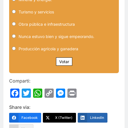
Turismo y servicios
Obra pública e infraestructura
Nunca estuvo bien y sigue empeorando.
Producción agrícola y ganadera
Votar
Compartí:
Facebook
Twitter
WhatsApp
Copy
Messenger
Print
Link
Share via:
Facebook
X (Twitter)
LinkedIn