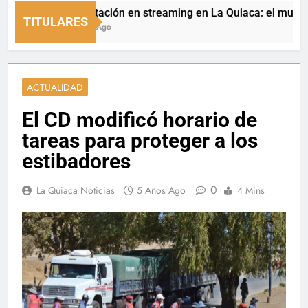
Capacitación en streaming en La Quiaca: el municipio a
TITULARES
11 Horas Ago
ACTUALIDAD
El CD modificó horario de
tareas para proteger a los
estibadores
0
La Quiaca Noticias
5 Años Ago
4 Mins