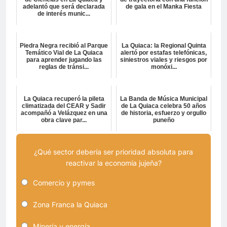
adelantó que será declarada
de gala en el Manka Fiesta
de interés munic...
Piedra Negra recibió al Parque
La Quiaca: la Regional Quinta
Temático Vial de La Quiaca
alertó por estafas telefónicas,
para aprender jugando las
siniestros viales y riesgos por
reglas de tránsi...
monóxi...
La Quiaca recuperó la pileta
La Banda de Música Municipal
climatizada del CEAR y Sadir
de La Quiaca celebra 50 años
acompañó a Velázquez en una
de historia, esfuerzo y orgullo
obra clave par...
puneño
¿Qué sector debería ser prioridad absoluta para
reactivar la economía jujeña?
Comercio y pymes
Zona Franca la Quiaca
Minería y energía.