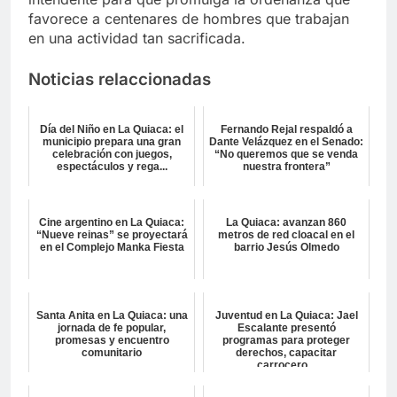
favorece a centenares de hombres que trabajan
en una actividad tan sacrificada.
Noticias relaccionadas
Día del Niño en La Quiaca: el
Fernando Rejal respaldó a
municipio prepara una gran
Dante Velázquez en el Senado:
celebración con juegos,
“No queremos que se venda
espectáculos y rega...
nuestra frontera”
Cine argentino en La Quiaca:
La Quiaca: avanzan 860
“Nueve reinas” se proyectará
metros de red cloacal en el
en el Complejo Manka Fiesta
barrio Jesús Olmedo
Santa Anita en La Quiaca: una
Juventud en La Quiaca: Jael
jornada de fe popular,
Escalante presentó
promesas y encuentro
programas para proteger
comunitario
derechos, capacitar
carrocero...