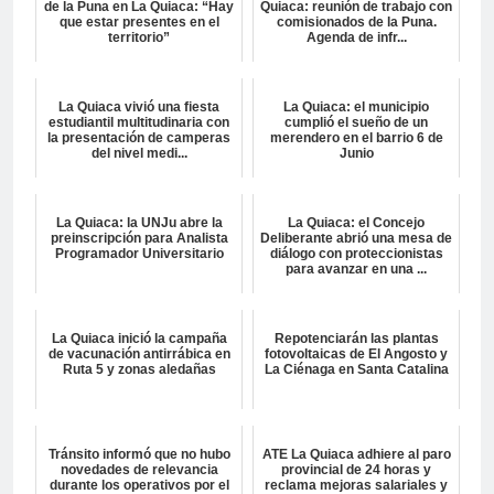
de la Puna en La Quiaca: “Hay
Quiaca: reunión de trabajo con
que estar presentes en el
comisionados de la Puna.
territorio”
Agenda de infr...
La Quiaca vivió una fiesta
La Quiaca: el municipio
estudiantil multitudinaria con
cumplió el sueño de un
la presentación de camperas
merendero en el barrio 6 de
del nivel medi...
Junio
La Quiaca: la UNJu abre la
La Quiaca: el Concejo
preinscripción para Analista
Deliberante abrió una mesa de
Programador Universitario
diálogo con proteccionistas
para avanzar en una ...
La Quiaca inició la campaña
Repotenciarán las plantas
de vacunación antirrábica en
fotovoltaicas de El Angosto y
Ruta 5 y zonas aledañas
La Ciénaga en Santa Catalina
Tránsito informó que no hubo
ATE La Quiaca adhiere al paro
novedades de relevancia
provincial de 24 horas y
durante los operativos por el
reclama mejoras salariales y