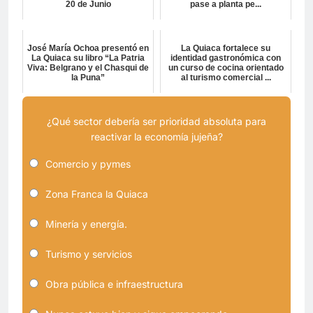
20 de Junio
pase a planta pe...
José María Ochoa presentó en
La Quiaca fortalece su
La Quiaca su libro “La Patria
identidad gastronómica con
Viva: Belgrano y el Chasqui de
un curso de cocina orientado
la Puna”
al turismo comercial ...
¿Qué sector debería ser prioridad absoluta para
reactivar la economía jujeña?
Comercio y pymes
Zona Franca la Quiaca
Minería y energía.
Turismo y servicios
Obra pública e infraestructura