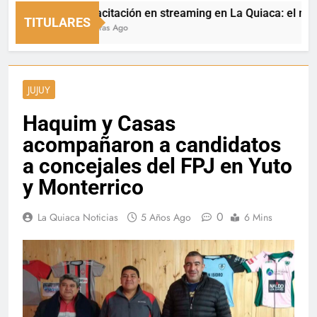
Capacitación en streaming en La Quiaca: el municipi
TITULARES
15 Horas Ago
JUJUY
Haquim y Casas
acompañaron a candidatos
a concejales del FPJ en Yuto
y Monterrico
0
La Quiaca Noticias
5 Años Ago
6 Mins