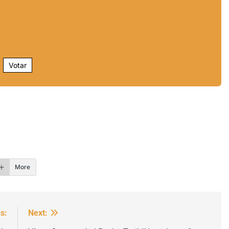
Votar
r
More
s:
Next: