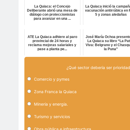
La Quiaca: el Concejo
La Quiaca inició la campañ
Deliberante abrió una mesa de
vacunación antirrábica en 
diálogo con proteccionistas
5 y zonas aledañas
para avanzar en una ...
ATE La Quiaca adhiere al paro
José María Ochoa present
provincial de 24 horas y
La Quiaca su libro “La Pat
reclama mejoras salariales y
Viva: Belgrano y el Chasqu
pase a planta pe...
la Puna”
¿Qué sector debería ser prioridad
Comercio y pymes
Zona Franca la Quiaca
Minería y energía.
Turismo y servicios
Obra pública e infraestructura