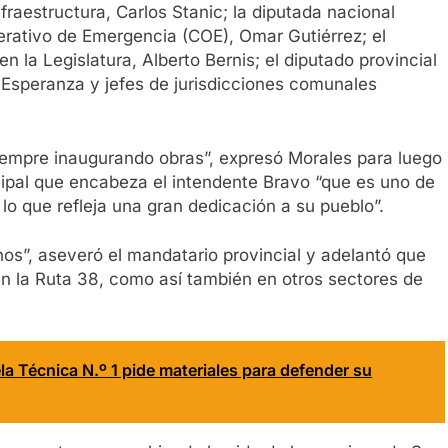
fraestructura, Carlos Stanic; la diputada nacional
erativo de Emergencia (COE), Omar Gutiérrez; el
 la Legislatura, Alberto Bernis; el diputado provincial
a Esperanza y jefes de jurisdicciones comunales
iempre inaugurando obras”, expresó Morales para luego
cipal que encabeza el intendente Bravo “que es uno de
 lo que refleja una gran dedicación a su pueblo”.
s”, aseveró el mandatario provincial y adelantó que
en la Ruta 38, como así también en otros sectores de
la Técnica N.º 1 pide materiales para defender su