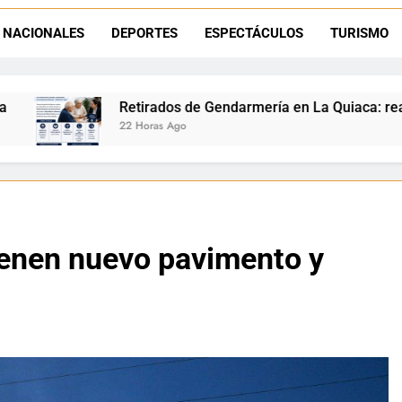
Semana del Abuelo en La Quiaca: música, baile y un encuentro car
NACIONALES
DEPORTES
ESPECTÁCULOS
TURISMO
Obras en La Quiaca: comenzó la ampl
os de Gendarmería en La Quiaca: realizarán una charla sobre 
Ago
ienen nuevo pavimento y