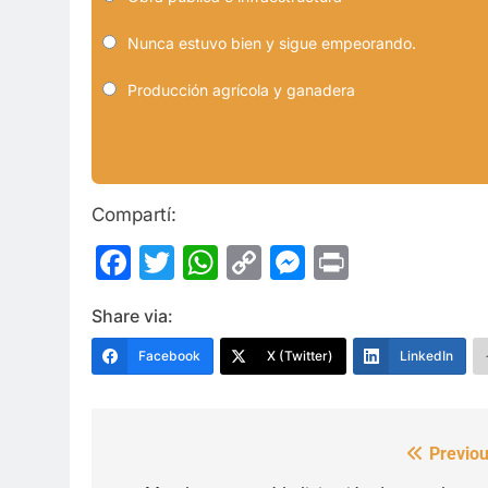
Nunca estuvo bien y sigue empeorando.
Producción agrícola y ganadera
Compartí:
Facebook
Twitter
WhatsApp
Copy
Messenge
Print
Link
Share via:
Facebook
X (Twitter)
LinkedIn
Previou
Navegación