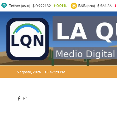
132
0.01%
BNB
$ 564.26
2.77%
USDC
(BNB)
(USDC)
Skip
5 agosto, 2026
10:47:24 PM
to
content