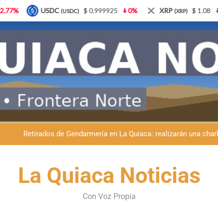
$ 0.999925
0%
XRP
$ 1.08
3.87%
Solana
(XRP)
(SOL)
Obras en La Quiaca: comenzó la ampl
Vacunación antirrábica en La Quiaca: el operativo 
Retirados de Gendarmería en La Quiaca: realizarán una char
Semana del Abuelo en La Quiaca: música, baile y un encuentro car
Obras en La Quiaca: comenzó la ampl
La Quiaca Noticias
Vacunación antirrábica en La Quiaca: el operativo 
Con Voz Propia
Retirados de Gendarmería en La Quiaca: realizarán una char