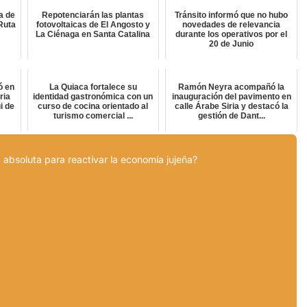
a de
Repotenciarán las plantas
Tránsito informó que no hubo
Ruta
fotovoltaicas de El Angosto y
novedades de relevancia
La Ciénaga en Santa Catalina
durante los operativos por el
20 de Junio
ó en
La Quiaca fortalece su
Ramón Neyra acompañó la
ria
identidad gastronómica con un
inauguración del pavimento en
i de
curso de cocina orientado al
calle Árabe Siria y destacó la
turismo comercial ...
gestión de Dant...
 absoluta para reactivar la economía jujeña?