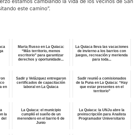
erzo estamos cambiando la vida de los vecinos de San
itando este camino”.
aca
Marta Russo en La Quiaca:
La Quiaca lleva las vacaciones
lga
“Más territorio, menos
de invierno a los barrios con
escritorio” para garantizar
juegos, recreación y merienda
derechos y oportunidade...
para toda...
ron
Sadir y Velázquez entregaron
Sadir reunió a comisionados
ico
certificados de capacitación
de la Puna en La Quiaca: “Hay
a en
laboral en La Quiaca
que estar presentes en el
territorio”
ta
La Quiaca: el municipio
La Quiaca: la UNJu abre la
on la
cumplió el sueño de un
preinscripción para Analista
 del
merendero en el barrio 6 de
Programador Universitario
Junio