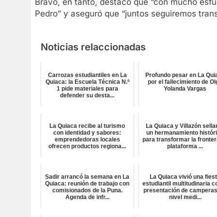
Bravo, en tanto, destacó que “con mucho esfu
Pedro” y aseguró que “juntos seguiremos trans
Noticias relaccionadas
Carrozas estudiantiles en La
Profundo pesar en La Qui
Quiaca: la Escuela Técnica N.º
por el fallecimiento de O
1 pide materiales para
Yolanda Vargas
defender su desta...
La Quiaca recibe al turismo
La Quiaca y Villazón sella
con identidad y sabores:
un hermanamiento histór
emprendedoras locales
para transformar la fronter
ofrecen productos regiona...
plataforma ...
Sadir arrancó la semana en La
La Quiaca vivió una fies
Quiaca: reunión de trabajo con
estudiantil multitudinaria c
comisionados de la Puna.
presentación de camperas
Agenda de infr...
nivel medi...