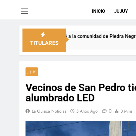
INICIO
JUJUY
legará a la comunidad de Piedra Negra
Retirad
22 Horas 
TITULARES
JUJUY
Vecinos de San Pedro t
alumbrado LED
0
La Quiaca Noticias
5 Años Ago
3 Mins