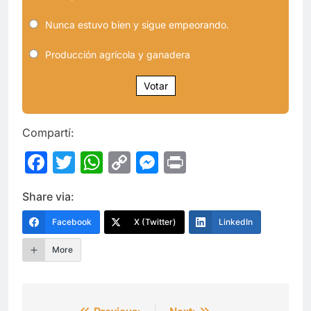
Nunca estuvo bien y sigue empeorando.
Producción agrícola y ganadera
Votar
Compartí:
Facebook
Twitter
WhatsApp
Copy
Messenger
Print
Link
Share via:
Facebook
X (Twitter)
LinkedIn
More