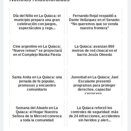
Día del Niño en La Quiaca: el
Fernando Rejal respaldó a
municipio prepara una gran
Dante Velázquez en el Senado:
celebración con juegos,
“No queremos que se venda
espectáculos y rega...
nuestra frontera”
Cine argentino en La Quiaca:
La Quiaca: avanzan 860
“Nueve reinas” se proyectará
metros de red cloacal en el
en el Complejo Manka Fiesta
barrio Jesús Olmedo
Santa Anita en La Quiaca: una
Juventud en La Quiaca: Jael
jornada de fe popular,
Escalante presentó
promesas y encuentro
programas para proteger
comunitario
derechos, capacitar
carrocero...
Semana del Abuelo en La
La Quiaca reforzó los
Quiaca: el Hogar Nuestra
controles de seguridad: más
Señora de la Merced convoca
de 24 infracciones, accidentes
a toda la comunidad
sin heridos y alert...