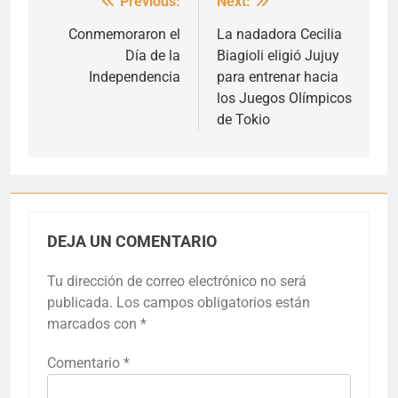
Previous:
Next:
Navegación
de
Conmemoraron el
La nadadora Cecilia
Día de la
Biagioli eligió Jujuy
entradas
Independencia
para entrenar hacia
los Juegos Olímpicos
de Tokio
DEJA UN COMENTARIO
Tu dirección de correo electrónico no será
publicada.
Los campos obligatorios están
marcados con
*
Comentario
*