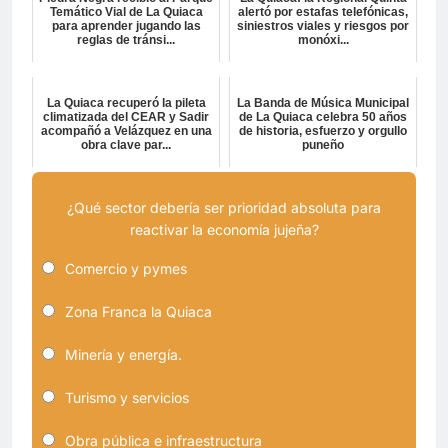
Temático Vial de La Quiaca
alertó por estafas telefónicas,
para aprender jugando las
siniestros viales y riesgos por
reglas de tránsi...
monóxi...
La Quiaca recuperó la pileta
La Banda de Música Municipal
climatizada del CEAR y Sadir
de La Quiaca celebra 50 años
acompañó a Velázquez en una
de historia, esfuerzo y orgullo
obra clave par...
puneño
¿Qué sector debería ser prioridad absoluta para
reactivar la economía jujeña?
Comercio y pymes
Zona Franca la Quiaca
Minería y energía.
Turismo y servicios
Obra pública e infraestructura