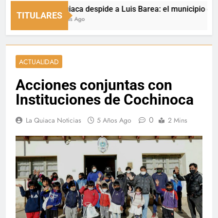
La Quiaca despide a Luis Barea: el municipio expresó 
TITULARES
10 Horas Ago
ACTUALIDAD
Acciones conjuntas con
Instituciones de Cochinoca
0
La Quiaca Noticias
5 Años Ago
2 Mins