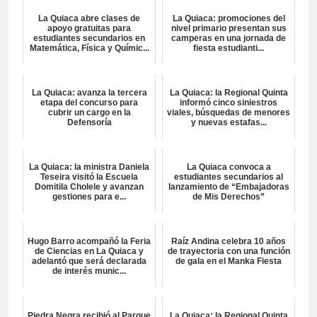
La Quiaca abre clases de
La Quiaca: promociones del
apoyo gratuitas para
nivel primario presentan sus
estudiantes secundarios en
camperas en una jornada de
Matemática, Física y Químic...
fiesta estudianti...
La Quiaca: avanza la tercera
La Quiaca: la Regional Quinta
etapa del concurso para
informó cinco siniestros
cubrir un cargo en la
viales, búsquedas de menores
Defensoría
y nuevas estafas...
La Quiaca: la ministra Daniela
La Quiaca convoca a
Teseira visitó la Escuela
estudiantes secundarios al
Domitila Cholele y avanzan
lanzamiento de “Embajadoras
gestiones para e...
de Mis Derechos”
Hugo Barro acompañó la Feria
Raíz Andina celebra 10 años
de Ciencias en La Quiaca y
de trayectoria con una función
adelantó que será declarada
de gala en el Manka Fiesta
de interés munic...
Piedra Negra recibió al Parque
La Quiaca: la Regional Quinta