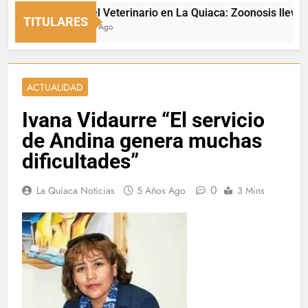
Día del Veterinario en La Quiaca: Zoonosis llevó vacun
TITULARES
5 Horas Ago
ACTUALIDAD
Ivana Vidaurre “El servicio
de Andina genera muchas
dificultades”
0
La Quiaca Noticias
5 Años Ago
3 Mins