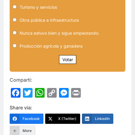
Turismo y servicios
Obra pública e infraestructura
Nunca estuvo bien y sigue empeorando.
Producción agrícola y ganadera
Votar
Compartí:
Facebook
Twitter
WhatsApp
Copy
Messenger
Print
Link
Share via:
Facebook
X (Twitter)
LinkedIn
More