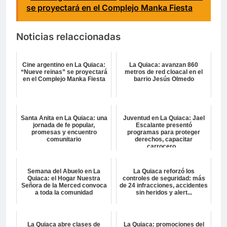
se proyectará en el Complejo Manka Fiesta
Noticias relaccionadas
Cine argentino en La Quiaca:
La Quiaca: avanzan 860
“Nueve reinas” se proyectará
metros de red cloacal en el
en el Complejo Manka Fiesta
barrio Jesús Olmedo
Santa Anita en La Quiaca: una
Juventud en La Quiaca: Jael
jornada de fe popular,
Escalante presentó
promesas y encuentro
programas para proteger
comunitario
derechos, capacitar
carrocero...
Semana del Abuelo en La
La Quiaca reforzó los
Quiaca: el Hogar Nuestra
controles de seguridad: más
Señora de la Merced convoca
de 24 infracciones, accidentes
a toda la comunidad
sin heridos y alert...
La Quiaca abre clases de
La Quiaca: promociones del