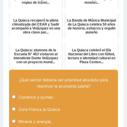
reglas de tránsi...
monóxi...
La Quiaca recuperó la pileta
La Banda de Música Municipal
climatizada del CEAR y Sadir
de La Quiaca celebra 50 años
acompañó a Velázquez en una
de historia, esfuerzo y orgullo
obra clave par...
puneño
La Quiaca: alumnos de la
La Quiaca celebró el Día
Escuela N° 463 visitaron al
Nacional del Libro con fútbol,
intendente Dante Velázquez
lectura e identidad cultural en
con un proyecto mund...
Plaza Centen...
¿Qué sector debería ser prioridad absoluta para
reactivar la economía jujeña?
Comercio y pymes
Zona Franca la Quiaca
Minería y energía.