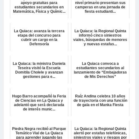
apoyo gratuitas para
nivel primario presentan sus
estudiantes secundarios en
camperas en una jornada de
Matemática, Física y Químic...
fiesta estudianti...
La Quiaca: avanza la tercera
La Quiaca: la Regional Quinta
etapa del concurso para
informó cinco siniestros
cubrir un cargo en la
viales, búsquedas de menores
Defensoría
y nuevas estafas...
La Quiaca: la ministra Daniela
La Quiaca convoca a
Teseira visitó la Escuela
estudiantes secundarios al
Domitila Cholele y avanzan
lanzamiento de “Embajadoras
gestiones para e...
de Mis Derechos”
Hugo Barro acompañó la Feria
Raíz Andina celebra 10 años
de Ciencias en La Quiaca y
de trayectoria con una función
adelantó que será declarada
de gala en el Manka Fiesta
de interés munic...
Piedra Negra recibió al Parque
La Quiaca: la Regional Quinta
Temático Vial de La Quiaca
alertó por estafas telefónicas,
para aprender jugando las
siniestros viales y riesgos por