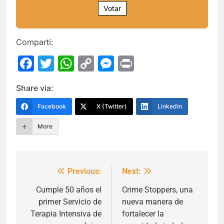
Votar
Compartí:
Facebook
Twitter
WhatsApp
Copy
Messenger
Print
Link
Share via:
Facebook
X (Twitter)
LinkedIn
More
Previous:
Next:
Navegación
de
Cumple 50 años el
Crime Stoppers, una
primer Servicio de
nueva manera de
entradas
Terapia Intensiva de
fortalecer la