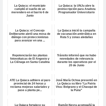
La Quiaca: el municipio
La Quiaca: la UNJu abre la
cumplió el sueño de un
preinscripción para Analista
merendero en el barrio 6 de
Programador Universitario
Junio
La Quiaca: el Concejo
La Quiaca inició la campaña
Deliberante abrió una mesa de
de vacunación antirrábica en
diálogo con proteccionistas
Ruta 5 y zonas aledañas
para avanzar en una ...
Repotenciarán las plantas
Tránsito informó que no hubo
fotovoltaicas de El Angosto y
novedades de relevancia
La Ciénaga en Santa Catalina
durante los operativos por el
20 de Junio
ATE La Quiaca adhiere al paro
José María Ochoa presentó en
provincial de 24 horas y
La Quiaca su libro “La Patria
reclama mejoras salariales y
Viva: Belgrano y el Chasqui de
pase a planta pe...
la Puna”
La Quiaca fortalece su
Ramón Neyra acompañó la