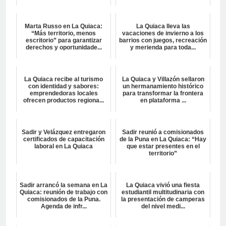
Marta Russo en La Quiaca:
La Quiaca lleva las
“Más territorio, menos
vacaciones de invierno a los
escritorio” para garantizar
barrios con juegos, recreación
derechos y oportunidade...
y merienda para toda...
La Quiaca recibe al turismo
La Quiaca y Villazón sellaron
con identidad y sabores:
un hermanamiento histórico
emprendedoras locales
para transformar la frontera
ofrecen productos regiona...
en plataforma ...
Sadir y Velázquez entregaron
Sadir reunió a comisionados
certificados de capacitación
de la Puna en La Quiaca: “Hay
laboral en La Quiaca
que estar presentes en el
territorio”
Sadir arrancó la semana en La
La Quiaca vivió una fiesta
Quiaca: reunión de trabajo con
estudiantil multitudinaria con
comisionados de la Puna.
la presentación de camperas
Agenda de infr...
del nivel medi...