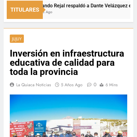
Fernando Rejal respaldó a Dante Velázquez en el Se
TITULARES
8 Horas Ago
JUJUY
Inversión en infraestructura
educativa de calidad para
toda la provincia
0
La Quiaca Noticias
5 Años Ago
6 Mins