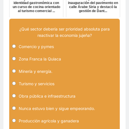
identidad gastronómica con
inauguración del pavimento en
un curso de cocina orientado
calle Árabe Siria y destacó la
al turismo comercial ...
gestión de Dant...
¿Qué sector debería ser prioridad absoluta para
reactivar la economía jujeña?
Comercio y pymes
Zona Franca la Quiaca
Minería y energía.
Turismo y servicios
Obra pública e infraestructura
Nunca estuvo bien y sigue empeorando.
Producción agrícola y ganadera