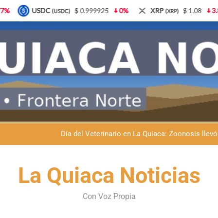
 0.999925
0%
XRP
$ 1.08
3.87%
Solana
$ 
(XRP)
(SOL)
Dante Velázquez marchará contra la 
Fernando Rejal respaldó a Dante Velázquez en el Senado: “No qu
Día del Veterinario en La Quiaca: Zoonosis llevó
La frontera se subleva: Dante Velázquez enfrenta el remate de la p
Dante Velázquez marchará contra la 
La Quiaca Noticias
Fernando Rejal respaldó a Dante Velázquez en el Senado: “No qu
Con Voz Propia
Día del Veterinario en La Quiaca: Zoonosis llevó