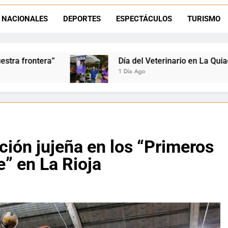
La frontera se subleva: Dante Velázquez enfrenta el remate de la p
NACIONALES
DEPORTES
ESPECTÁCULOS
TURISMO
Dante Velázquez marchará contra la 
Día del Veterinario en La Quiaca: Zoonosis llevó vacun
1 Día Ago
ción jujeña en los “Primeros
” en La Rioja