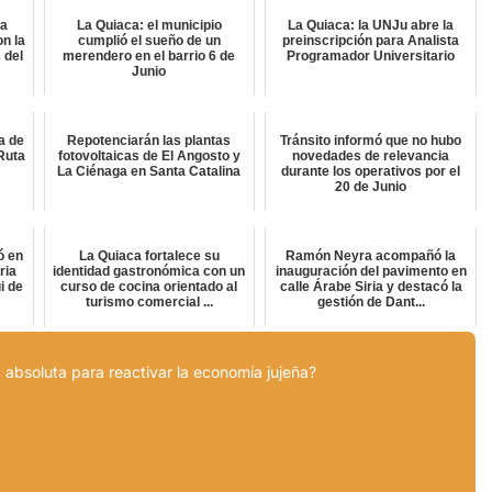
ta
La Quiaca: el municipio
La Quiaca: la UNJu abre la
on la
cumplió el sueño de un
preinscripción para Analista
 del
merendero en el barrio 6 de
Programador Universitario
Junio
a de
Repotenciarán las plantas
Tránsito informó que no hubo
Ruta
fotovoltaicas de El Angosto y
novedades de relevancia
La Ciénaga en Santa Catalina
durante los operativos por el
20 de Junio
ó en
La Quiaca fortalece su
Ramón Neyra acompañó la
ria
identidad gastronómica con un
inauguración del pavimento en
i de
curso de cocina orientado al
calle Árabe Siria y destacó la
turismo comercial ...
gestión de Dant...
 absoluta para reactivar la economía jujeña?