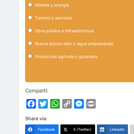
Minería y energía.
Turismo y servicios
Obra pública e infraestructura
Nunca estuvo bien y sigue empeorando.
Producción agrícola y ganadera
Compartí:
Facebook
Twitter
WhatsApp
Copy
Messenge
Print
Link
Share via:
Facebook
X (Twitter)
LinkedIn