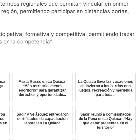
torneos regionales que permitan vincular en primer
 región, permitiendo participar en distancias cortas,
icipativa, formativa y competitiva, permitiendo trazar
s en la competencia”
aca
Marta Russo en La Quiaca:
La Quiaca lleva las vacaciones
lga
“Más territorio, menos
de invierno a los barrios con
escritorio” para garantizar
juegos, recreación y merienda
derechos y oportunidade...
para toda...
ron
Sadir y Velázquez entregaron
Sadir reunió a comisionados
ico
certificados de capacitación
de la Puna en La Quiaca: “Hay
a en
laboral en La Quiaca
que estar presentes en el
territorio”