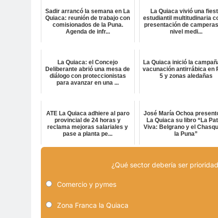
Sadir arrancó la semana en La
La Quiaca vivió una fies
Quiaca: reunión de trabajo con
estudiantil multitudinaria c
comisionados de la Puna.
presentación de camperas
Agenda de infr...
nivel medi...
La Quiaca: el Concejo
La Quiaca inició la campañ
Deliberante abrió una mesa de
vacunación antirrábica en 
diálogo con proteccionistas
5 y zonas aledañas
para avanzar en una ...
ATE La Quiaca adhiere al paro
José María Ochoa present
provincial de 24 horas y
La Quiaca su libro “La Pat
reclama mejoras salariales y
Viva: Belgrano y el Chasqu
pase a planta pe...
la Puna”
¿Qué sector debería ser prioridad
Comercio y pymes
Zona Franca la Quiaca