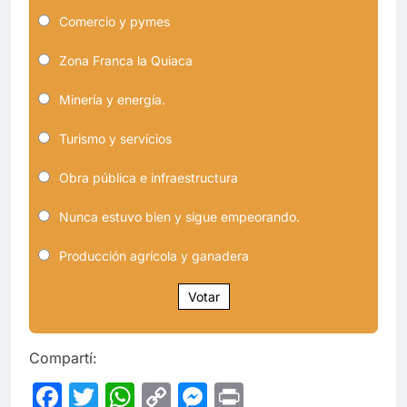
Comercio y pymes
Zona Franca la Quiaca
Minería y energía.
Turismo y servicios
Obra pública e infraestructura
Nunca estuvo bien y sigue empeorando.
Producción agrícola y ganadera
Votar
Compartí:
Facebook
Twitter
WhatsApp
Copy
Messenger
Print