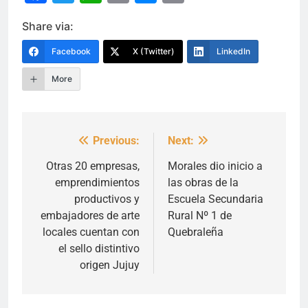
Link
Share via:
Facebook
X (Twitter)
LinkedIn
More
Previous:
Next:
Navegación
de
Otras 20 empresas,
Morales dio inicio a
emprendimientos
las obras de la
entradas
productivos y
Escuela Secundaria
embajadores de arte
Rural Nº 1 de
locales cuentan con
Quebraleña
el sello distintivo
origen Jujuy