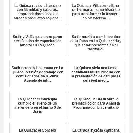
La Quiaca recibe al turismo
La Quiaca y Villazón sellaron
con identidad y sabores:
un hermanamiento histórico
emprendedoras locales
para transformar la frontera
ofrecen productos regiona...
en plataforma ...
Sadir y Velázquez entregaron
Sadir reunió a comisionados
certificados de capacitación
de la Puna en La Quiaca: “Hay
laboral en La Quiaca
que estar presentes en el
territorio”
Sadir arrancó la semana en La
La Quiaca vivió una fiesta
Quiaca: reunión de trabajo con
estudiantil multitudinaria con
comisionados de la Puna.
la presentación de camperas
Agenda de infr...
del nivel medi...
La Quiaca: el municipio
La Quiaca: la UNJu abre la
cumplió el sueño de un
preinscripción para Analista
merendero en el barrio 6 de
Programador Universitario
Junio
La Quiaca: el Concejo
La Quiaca inició la campaña