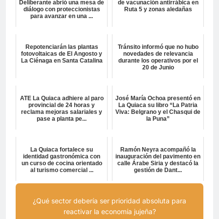
Deliberante abrió una mesa de
de vacunación antirrábica en
diálogo con proteccionistas
Ruta 5 y zonas aledañas
para avanzar en una ...
Repotenciarán las plantas
Tránsito informó que no hubo
fotovoltaicas de El Angosto y
novedades de relevancia
La Ciénaga en Santa Catalina
durante los operativos por el
20 de Junio
ATE La Quiaca adhiere al paro
José María Ochoa presentó en
provincial de 24 horas y
La Quiaca su libro “La Patria
reclama mejoras salariales y
Viva: Belgrano y el Chasqui de
pase a planta pe...
la Puna”
La Quiaca fortalece su
Ramón Neyra acompañó la
identidad gastronómica con
inauguración del pavimento en
un curso de cocina orientado
calle Árabe Siria y destacó la
al turismo comercial ...
gestión de Dant...
¿Qué sector debería ser prioridad absoluta para
reactivar la economía jujeña?