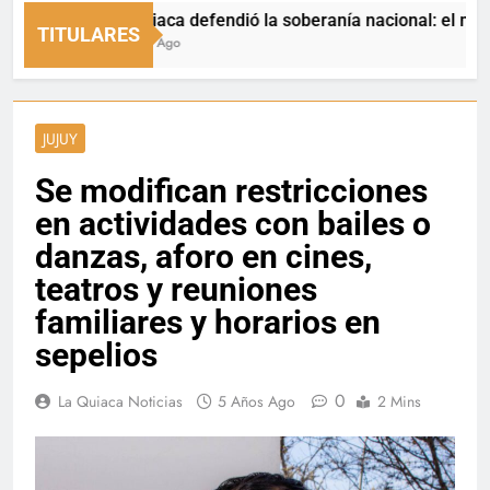
La Quiaca defendió la soberanía nacional: el municipio 
TITULARES
5 Horas Ago
JUJUY
Se modifican restricciones
en actividades con bailes o
danzas, aforo en cines,
teatros y reuniones
familiares y horarios en
sepelios
0
La Quiaca Noticias
5 Años Ago
2 Mins