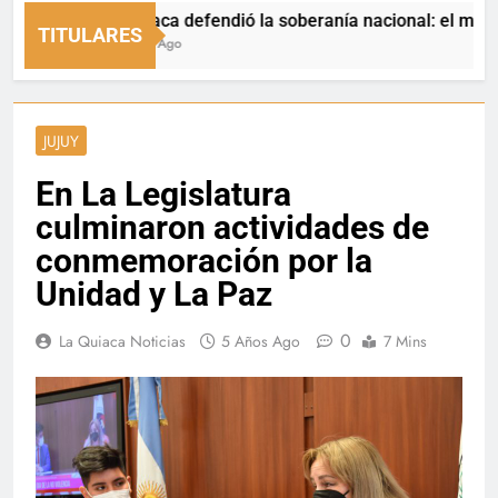
La Quiaca defendió la soberanía nacional: el municipio re
TITULARES
19 Horas Ago
JUJUY
En La Legislatura
culminaron actividades de
conmemoración por la
Unidad y La Paz
0
La Quiaca Noticias
5 Años Ago
7 Mins