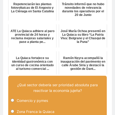
Repotenciarán las plantas
Tránsito informó que no hubo
fotovoltaicas de El Angosto y
novedades de relevancia
La Ciénaga en Santa Catalina
durante los operativos por el
20 de Junio
ATE La Quiaca adhiere al paro
José María Ochoa presentó en
provincial de 24 horas y
La Quiaca su libro “La Patria
reclama mejoras salariales y
Viva: Belgrano y el Chasqui de
pase a planta pe...
la Puna”
La Quiaca fortalece su
Ramón Neyra acompañó la
identidad gastronómica con
inauguración del pavimento en
un curso de cocina orientado
calle Árabe Siria y destacó la
al turismo comercial ...
gestión de Dant...
¿Qué sector debería ser prioridad absoluta para
reactivar la economía jujeña?
Comercio y pymes
Zona Franca la Quiaca