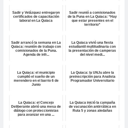
Sadir y Velázquez entregaron
Sadir reunió a comisionados
certificados de capacitación
de la Puna en La Quiaca: “Hay
laboral en La Quiaca
que estar presentes en el
territorio”
Sadir arrancó la semana en La
La Quiaca vivió una fiesta
Quiaca: reunión de trabajo con
estudiantil multitudinaria con
comisionados de la Puna.
la presentación de camperas
Agenda de infr...
del nivel medi...
La Quiaca: el municipio
La Quiaca: la UNJu abre la
cumplió el sueño de un
preinscripción para Analista
merendero en el barrio 6 de
Programador Universitario
Junio
La Quiaca: el Concejo
La Quiaca inició la campaña
Deliberante abrió una mesa de
de vacunación antirrábica en
diálogo con proteccionistas
Ruta 5 y zonas aledañas
para avanzar en una ...