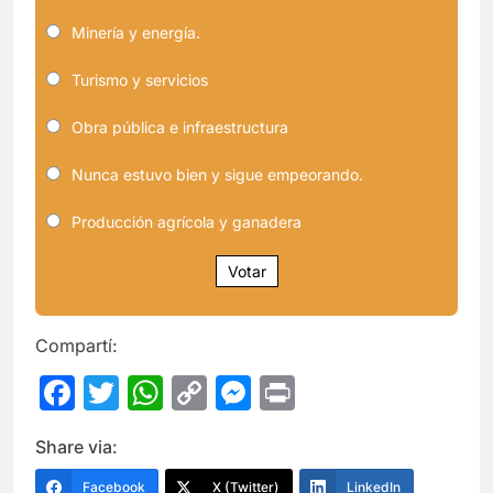
Minería y energía.
Turismo y servicios
Obra pública e infraestructura
Nunca estuvo bien y sigue empeorando.
Producción agrícola y ganadera
Votar
Compartí:
Facebook
Twitter
WhatsApp
Copy
Messenger
Print
Link
Share via:
Facebook
X (Twitter)
LinkedIn