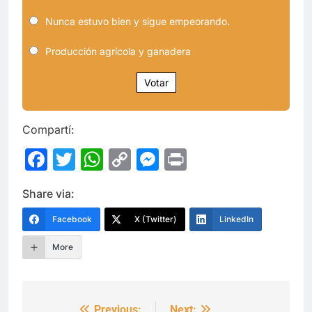
Nunca estuvo bien y sigue empeorando.
Producción agrícola y ganadera
Votar
Compartí:
Facebook
Twitter
WhatsApp
Copy
Messenger
Print
Link
Share via:
Facebook
X (Twitter)
LinkedIn
More
Previous:
Next: