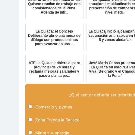
Quiaca: reunión de trabajo con
estudiantil multitudinaria c
comisionados de la Puna.
presentación de camperas
Agenda de infr...
nivel medi...
La Quiaca: el Concejo
La Quiaca inició la campañ
Deliberante abrió una mesa de
vacunación antirrábica en 
diálogo con proteccionistas
5 y zonas aledañas
para avanzar en una ...
ATE La Quiaca adhiere al paro
José María Ochoa present
provincial de 24 horas y
La Quiaca su libro “La Pat
reclama mejoras salariales y
Viva: Belgrano y el Chasqu
pase a planta pe...
la Puna”
¿Qué sector debería ser prioridad
Comercio y pymes
Zona Franca la Quiaca
Minería y energía.