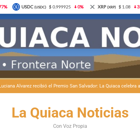
$ 0.999925
0%
XRP
$ 1.08
3.87%
Solana
(XRP)
(SOL)
Natación inclusiva en La Quiaca: Celia Zenteno destacó el crecimi
La Quiaca defendió la soberanía nacional: el municipio rechazó la
Luciana Álvarez recibió el Premio San Salvador: La Quiaca celebra 
Día del Niño en La Quiaca: el municipio prepara una gran celebrac
La Quiaca Noticias
Natación inclusiva en La Quiaca: Celia Zenteno destacó el crecimi
La Quiaca defendió la soberanía nacional: el municipio rechazó la
Con Voz Propia
Luciana Álvarez recibió el Premio San Salvador: La Quiaca celebra 