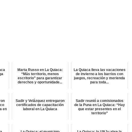
aca
Marta Russo en La Quiaca:
La Quiaca lleva las vacaciones
lga
“Más territorio, menos
de invierno a los barrios con
escritorio” para garantizar
juegos, recreación y merienda
derechos y oportunidade...
para toda...
ron
Sadir y Velázquez entregaron
Sadir reunió a comisionados
ico
certificados de capacitación
de la Puna en La Quiaca: “Hay
a en
laboral en La Quiaca
que estar presentes en el
territorio”
ta
La Quiaca: el municipio
La Quiaca: la UNJu abre la