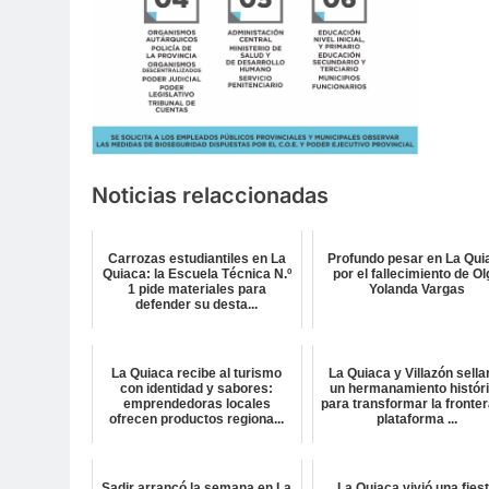
Noticias relaccionadas
Carrozas estudiantiles en La
Profundo pesar en La Qui
Quiaca: la Escuela Técnica N.º
por el fallecimiento de O
1 pide materiales para
Yolanda Vargas
defender su desta...
La Quiaca recibe al turismo
La Quiaca y Villazón sella
con identidad y sabores:
un hermanamiento histór
emprendedoras locales
para transformar la fronter
ofrecen productos regiona...
plataforma ...
Sadir arrancó la semana en La
La Quiaca vivió una fies