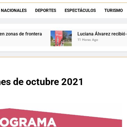
Día del Niño en La Quiaca: el municipio prepara una gran celebrac
NACIONALES
DEPORTES
ESPECTÁCULOS
TURISMO
Natación inclusiva en La Quiaca: Celia Zenteno destacó el crecimi
Luciana Álvarez recibió el Premio San Salvador
11 Horas Ago
es de octubre 2021