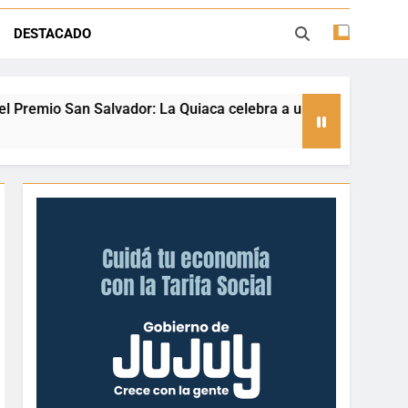
ión con juegos, espectáculos y regalos
DESTACADO
ento deportivo y el valor de aprender a
desenvolverse en el agua
: La Quiaca celebra a una referente nacional del taekwondo