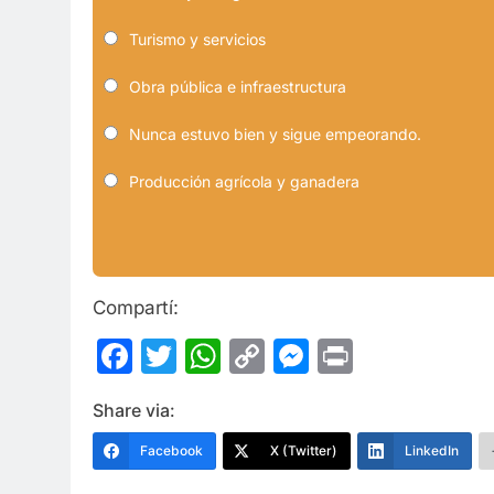
Turismo y servicios
Obra pública e infraestructura
Nunca estuvo bien y sigue empeorando.
Producción agrícola y ganadera
Compartí:
Facebook
Twitter
WhatsApp
Copy
Messenge
Print
Link
Share via:
Facebook
X (Twitter)
LinkedIn