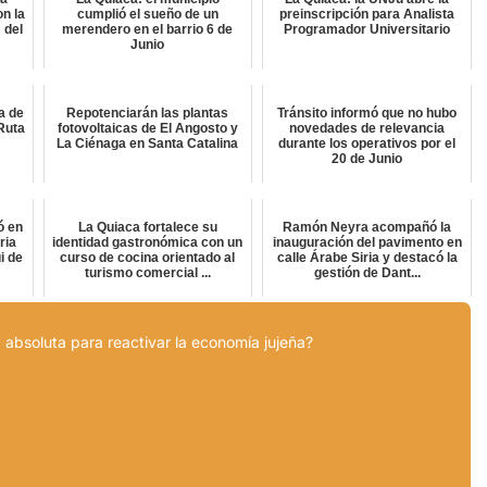
on la
cumplió el sueño de un
preinscripción para Analista
 del
merendero en el barrio 6 de
Programador Universitario
Junio
a de
Repotenciarán las plantas
Tránsito informó que no hubo
Ruta
fotovoltaicas de El Angosto y
novedades de relevancia
La Ciénaga en Santa Catalina
durante los operativos por el
20 de Junio
ó en
La Quiaca fortalece su
Ramón Neyra acompañó la
ria
identidad gastronómica con un
inauguración del pavimento en
i de
curso de cocina orientado al
calle Árabe Siria y destacó la
turismo comercial ...
gestión de Dant...
 absoluta para reactivar la economía jujeña?