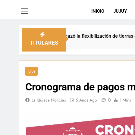
INICIO
JUJUY
io rechazó la flexibilización de tierras en zonas de frontera
TITULARES
JUJUY
Cronograma de pagos m
0
La Quiaca Noticias
5 Años Ago
1 Mins