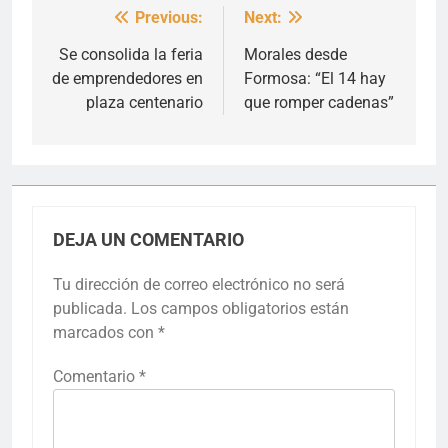
Previous:
Next:
Navegación
de
Se consolida la feria
Morales desde
de emprendedores en
Formosa: “El 14 hay
entradas
plaza centenario
que romper cadenas”
DEJA UN COMENTARIO
Tu dirección de correo electrónico no será
publicada.
Los campos obligatorios están
marcados con
*
Comentario
*