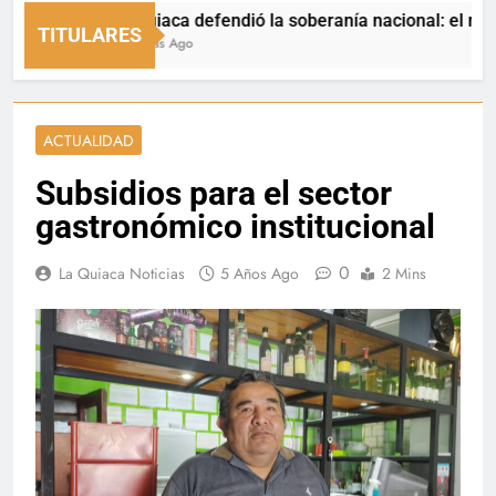
La Quiaca defendió la soberanía nacional: el municipio 
TITULARES
14 Horas Ago
ACTUALIDAD
Subsidios para el sector
gastronómico institucional
0
La Quiaca Noticias
5 Años Ago
2 Mins