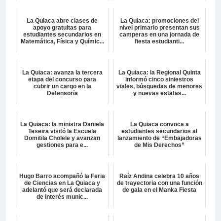
La Quiaca abre clases de
La Quiaca: promociones del
apoyo gratuitas para
nivel primario presentan sus
estudiantes secundarios en
camperas en una jornada de
Matemática, Física y Químic...
fiesta estudianti...
La Quiaca: avanza la tercera
La Quiaca: la Regional Quinta
etapa del concurso para
informó cinco siniestros
cubrir un cargo en la
viales, búsquedas de menores
Defensoría
y nuevas estafas...
La Quiaca: la ministra Daniela
La Quiaca convoca a
Teseira visitó la Escuela
estudiantes secundarios al
Domitila Cholele y avanzan
lanzamiento de “Embajadoras
gestiones para e...
de Mis Derechos”
Hugo Barro acompañó la Feria
Raíz Andina celebra 10 años
de Ciencias en La Quiaca y
de trayectoria con una función
adelantó que será declarada
de gala en el Manka Fiesta
de interés munic...