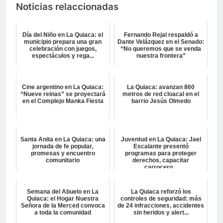
Noticias relaccionadas
Día del Niño en La Quiaca: el
Fernando Rejal respaldó a
municipio prepara una gran
Dante Velázquez en el Senado:
celebración con juegos,
“No queremos que se venda
espectáculos y rega...
nuestra frontera”
Cine argentino en La Quiaca:
La Quiaca: avanzan 860
“Nueve reinas” se proyectará
metros de red cloacal en el
en el Complejo Manka Fiesta
barrio Jesús Olmedo
Santa Anita en La Quiaca: una
Juventud en La Quiaca: Jael
jornada de fe popular,
Escalante presentó
promesas y encuentro
programas para proteger
comunitario
derechos, capacitar
carrocero...
Semana del Abuelo en La
La Quiaca reforzó los
Quiaca: el Hogar Nuestra
controles de seguridad: más
Señora de la Merced convoca
de 24 infracciones, accidentes
a toda la comunidad
sin heridos y alert...