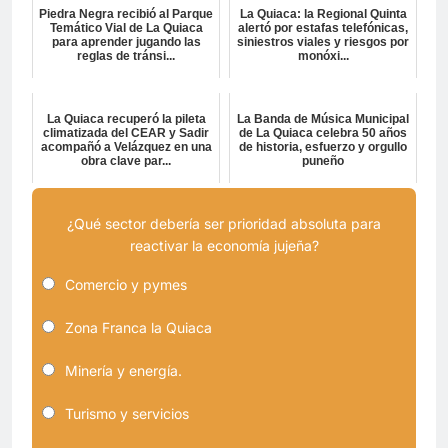
Piedra Negra recibió al Parque
La Quiaca: la Regional Quinta
Temático Vial de La Quiaca
alertó por estafas telefónicas,
para aprender jugando las
siniestros viales y riesgos por
reglas de tránsi...
monóxi...
La Quiaca recuperó la pileta
La Banda de Música Municipal
climatizada del CEAR y Sadir
de La Quiaca celebra 50 años
acompañó a Velázquez en una
de historia, esfuerzo y orgullo
obra clave par...
puneño
¿Qué sector debería ser prioridad absoluta para
reactivar la economía jujeña?
Comercio y pymes
Zona Franca la Quiaca
Minería y energía.
Turismo y servicios