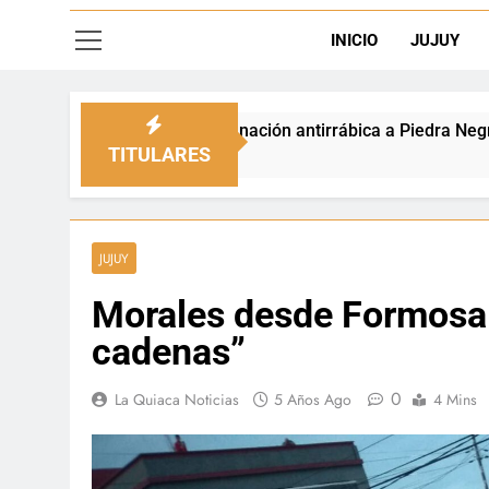
INICIO
JUJUY
D
vacunación antirrábica a Piedra Negra
La fron
4 Horas A
TITULARES
JUJUY
Morales desde Formosa:
cadenas”
0
La Quiaca Noticias
5 Años Ago
4 Mins