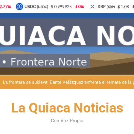
 0.999925
0%
XRP
$ 1.08
3.87%
Solana
$
(XRP)
(SOL)
ante Velázquez llevó La Quiaca al Congreso: ayer presentó una adve
Día del Veterinario en La Quiaca: Zoonosis llevó
La frontera se subleva: Dante Velázquez enfrenta el remate de la p
Dante Velázquez marchará contra la 
ante Velázquez llevó La Quiaca al Congreso: ayer presentó una adve
La Quiaca Noticias
Día del Veterinario en La Quiaca: Zoonosis llevó
Con Voz Propia
La frontera se subleva: Dante Velázquez enfrenta el remate de la p