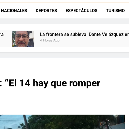
Dante Velázquez marchará contra la 
NACIONALES
DEPORTES
ESPECTÁCULOS
TURISMO
ante Velázquez llevó La Quiaca al Congreso: ayer presentó una adve
tera se subleva: Dante Velázquez enfrenta el remate de la patr
go
 “El 14 hay que romper