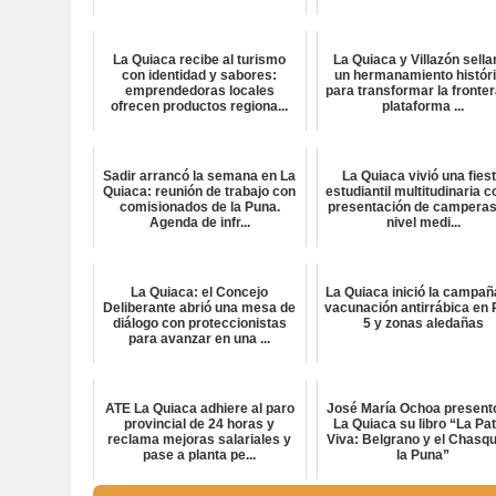
La Quiaca recibe al turismo
La Quiaca y Villazón sella
con identidad y sabores:
un hermanamiento histór
emprendedoras locales
para transformar la fronter
ofrecen productos regiona...
plataforma ...
Sadir arrancó la semana en La
La Quiaca vivió una fies
Quiaca: reunión de trabajo con
estudiantil multitudinaria c
comisionados de la Puna.
presentación de camperas
Agenda de infr...
nivel medi...
La Quiaca: el Concejo
La Quiaca inició la campañ
Deliberante abrió una mesa de
vacunación antirrábica en 
diálogo con proteccionistas
5 y zonas aledañas
para avanzar en una ...
ATE La Quiaca adhiere al paro
José María Ochoa present
provincial de 24 horas y
La Quiaca su libro “La Pat
reclama mejoras salariales y
Viva: Belgrano y el Chasqu
pase a planta pe...
la Puna”