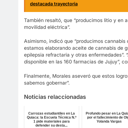
destacada trayectoria
También resaltó, que “producimos litio y en 
movilidad eléctrica”.
Asimismo, indicó que “producimos cannabis c
estamos elaborando aceite de cannabis de gr
epilepsia refractaria y otras enfermedades”.
disponible en las 160 farmacias de Jujuy”, c
Finalmente, Morales aseveró que estos logr
sabemos gobernar”.
Noticias relaccionadas
Carrozas estudiantiles en La
Profundo pesar en La Qui
Quiaca: la Escuela Técnica N.º
por el fallecimiento de O
1 pide materiales para
Yolanda Vargas
defender su desta...