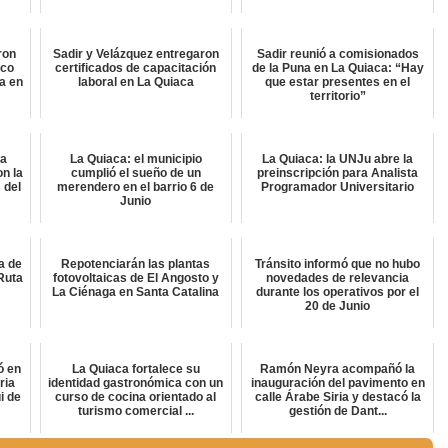
ron
Sadir y Velázquez entregaron
Sadir reunió a comisionados
ico
certificados de capacitación
de la Puna en La Quiaca: “Hay
a en
laboral en La Quiaca
que estar presentes en el
territorio”
ta
La Quiaca: el municipio
La Quiaca: la UNJu abre la
on la
cumplió el sueño de un
preinscripción para Analista
 del
merendero en el barrio 6 de
Programador Universitario
Junio
a de
Repotenciarán las plantas
Tránsito informó que no hubo
Ruta
fotovoltaicas de El Angosto y
novedades de relevancia
La Ciénaga en Santa Catalina
durante los operativos por el
20 de Junio
ó en
La Quiaca fortalece su
Ramón Neyra acompañó la
ria
identidad gastronómica con un
inauguración del pavimento en
i de
curso de cocina orientado al
calle Árabe Siria y destacó la
turismo comercial ...
gestión de Dant...