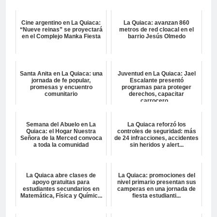
Cine argentino en La Quiaca:
La Quiaca: avanzan 860
“Nueve reinas” se proyectará
metros de red cloacal en el
en el Complejo Manka Fiesta
barrio Jesús Olmedo
Santa Anita en La Quiaca: una
Juventud en La Quiaca: Jael
jornada de fe popular,
Escalante presentó
promesas y encuentro
programas para proteger
comunitario
derechos, capacitar
carrocero...
Semana del Abuelo en La
La Quiaca reforzó los
Quiaca: el Hogar Nuestra
controles de seguridad: más
Señora de la Merced convoca
de 24 infracciones, accidentes
a toda la comunidad
sin heridos y alert...
La Quiaca abre clases de
La Quiaca: promociones del
apoyo gratuitas para
nivel primario presentan sus
estudiantes secundarios en
camperas en una jornada de
Matemática, Física y Químic...
fiesta estudianti...