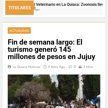
Día del Veterinario en La Quiaca: Zoonosis llevó vacun
TITULARES
2 Horas Ago
ACTUALIDAD
Fin de semana largo: El
turismo generó 145
millones de pesos en Jujuy
0
La Quiaca Noticias
5 Años Ago
3 Mins