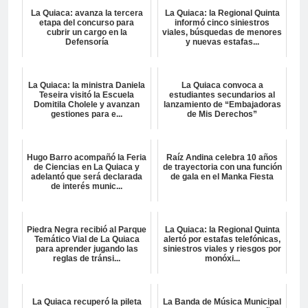
La Quiaca: avanza la tercera
La Quiaca: la Regional Quinta
etapa del concurso para
informó cinco siniestros
cubrir un cargo en la
viales, búsquedas de menores
Defensoría
y nuevas estafas...
La Quiaca: la ministra Daniela
La Quiaca convoca a
Teseira visitó la Escuela
estudiantes secundarios al
Domitila Cholele y avanzan
lanzamiento de “Embajadoras
gestiones para e...
de Mis Derechos”
Hugo Barro acompañó la Feria
Raíz Andina celebra 10 años
de Ciencias en La Quiaca y
de trayectoria con una función
adelantó que será declarada
de gala en el Manka Fiesta
de interés munic...
Piedra Negra recibió al Parque
La Quiaca: la Regional Quinta
Temático Vial de La Quiaca
alertó por estafas telefónicas,
para aprender jugando las
siniestros viales y riesgos por
reglas de tránsi...
monóxi...
La Quiaca recuperó la pileta
La Banda de Música Municipal