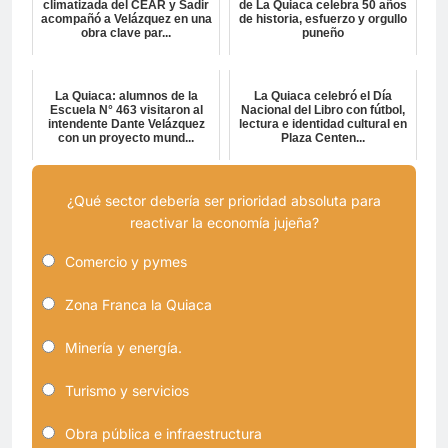
climatizada del CEAR y Sadir
de La Quiaca celebra 50 años
acompañó a Velázquez en una
de historia, esfuerzo y orgullo
obra clave par...
puneño
La Quiaca: alumnos de la
La Quiaca celebró el Día
Escuela N° 463 visitaron al
Nacional del Libro con fútbol,
intendente Dante Velázquez
lectura e identidad cultural en
con un proyecto mund...
Plaza Centen...
¿Qué sector debería ser prioridad absoluta para
reactivar la economía jujeña?
Comercio y pymes
Zona Franca la Quiaca
Minería y energía.
Turismo y servicios
Obra pública e infraestructura