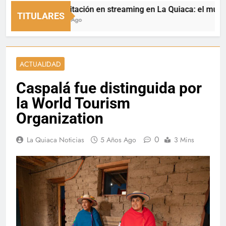
Capacitación en streaming en La Quiaca: el municipio 
TITULARES
4 Horas Ago
ACTUALIDAD
Caspalá fue distinguida por
la World Tourism
Organization
0
La Quiaca Noticias
5 Años Ago
3 Mins