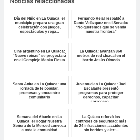
Noticias relaccionadas
Día del Niño en La Quiaca: el
Fernando Rejal respaldó a
municipio prepara una gran
Dante Velázquez en el Senado:
celebración con juegos,
“No queremos que se venda
espectáculos y rega...
nuestra frontera”
Cine argentino en La Quiaca:
La Quiaca: avanzan 860
“Nueve reinas” se proyectará
metros de red cloacal en el
en el Complejo Manka Fiesta
barrio Jesús Olmedo
Santa Anita en La Quiaca: una
Juventud en La Quiaca: Jael
jornada de fe popular,
Escalante presentó
promesas y encuentro
programas para proteger
comunitario
derechos, capacitar
carrocero...
Semana del Abuelo en La
La Quiaca reforzó los
Quiaca: el Hogar Nuestra
controles de seguridad: más
Señora de la Merced convoca
de 24 infracciones, accidentes
a toda la comunidad
sin heridos y alert...