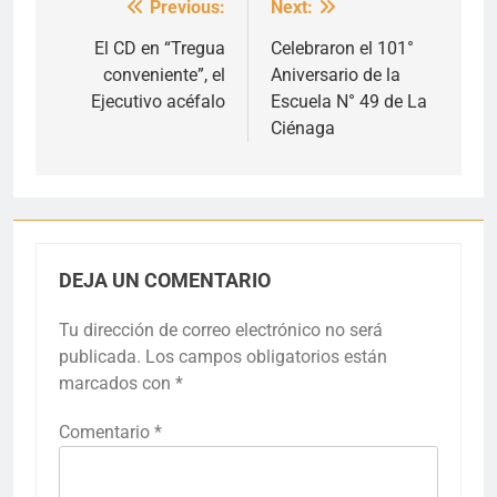
Previous:
Next:
Navegación
de
El CD en “Tregua
Celebraron el 101°
conveniente”, el
Aniversario de la
entradas
Ejecutivo acéfalo
Escuela N° 49 de La
Ciénaga
DEJA UN COMENTARIO
Tu dirección de correo electrónico no será
publicada.
Los campos obligatorios están
marcados con
*
Comentario
*