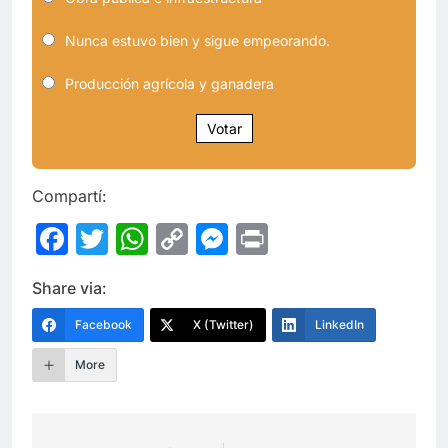
Nunca estuvo bien y sigue empeorando.
Producción agrícola y ganadera
Votar
Compartí:
Facebook
Twitter
WhatsApp
Copy
Messenger
Print
Link
Share via:
Facebook
X (Twitter)
LinkedIn
More