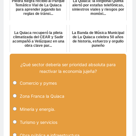
Piedra Negra recibió al Parque
La Quiaca: la Regional Quinta
Temático Vial de La Quiaca
alertó por estafas telefónicas,
para aprender jugando las
siniestros viales y riesgos por
reglas de tránsi...
monóxi...
La Quiaca recuperó la pileta
La Banda de Música Municipal
climatizada del CEAR y Sadir
de La Quiaca celebra 50 años
acompañó a Velázquez en una
de historia, esfuerzo y orgullo
obra clave par...
puneño
¿Qué sector debería ser prioridad absoluta para
reactivar la economía jujeña?
Comercio y pymes
Zona Franca la Quiaca
Minería y energía.
Turismo y servicios
Obra pública e infraestructura