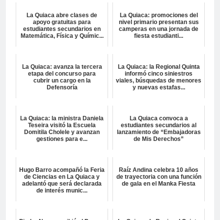
La Quiaca abre clases de
La Quiaca: promociones del
apoyo gratuitas para
nivel primario presentan sus
estudiantes secundarios en
camperas en una jornada de
Matemática, Física y Químic...
fiesta estudianti...
La Quiaca: avanza la tercera
La Quiaca: la Regional Quinta
etapa del concurso para
informó cinco siniestros
cubrir un cargo en la
viales, búsquedas de menores
Defensoría
y nuevas estafas...
La Quiaca: la ministra Daniela
La Quiaca convoca a
Teseira visitó la Escuela
estudiantes secundarios al
Domitila Cholele y avanzan
lanzamiento de “Embajadoras
gestiones para e...
de Mis Derechos”
Hugo Barro acompañó la Feria
Raíz Andina celebra 10 años
de Ciencias en La Quiaca y
de trayectoria con una función
adelantó que será declarada
de gala en el Manka Fiesta
de interés munic...