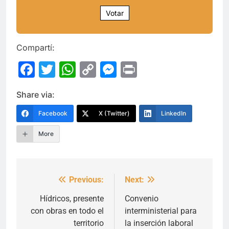
Votar
Compartí:
Facebook
Twitter
WhatsApp
Copy
Messenger
Print
Link
Share via:
Facebook
X (Twitter)
LinkedIn
More
Previous:
Next:
Navegación
de
Hídricos, presente
Convenio
con obras en todo el
interministerial para
entradas
territorio
la inserción laboral