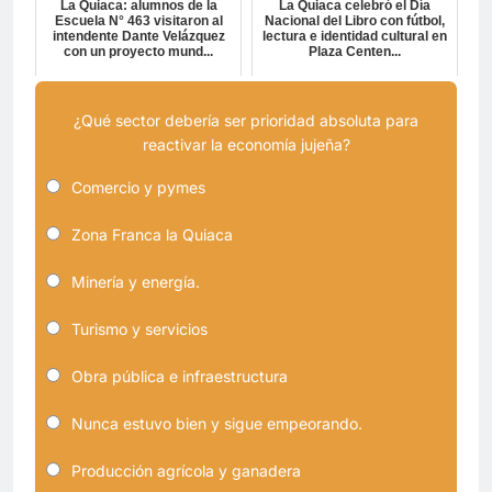
La Quiaca: alumnos de la
La Quiaca celebró el Día
Escuela N° 463 visitaron al
Nacional del Libro con fútbol,
intendente Dante Velázquez
lectura e identidad cultural en
con un proyecto mund...
Plaza Centen...
¿Qué sector debería ser prioridad absoluta para
reactivar la economía jujeña?
Comercio y pymes
Zona Franca la Quiaca
Minería y energía.
Turismo y servicios
Obra pública e infraestructura
Nunca estuvo bien y sigue empeorando.
Producción agrícola y ganadera