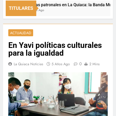
Fiestas patronales en La Quiaca: la Banda Municipal 
TITULARES
5 Horas Ago
ACTUALIDAD
En Yavi políticas culturales
para la igualdad
0
La Quiaca Noticias
5 Años Ago
2 Mins