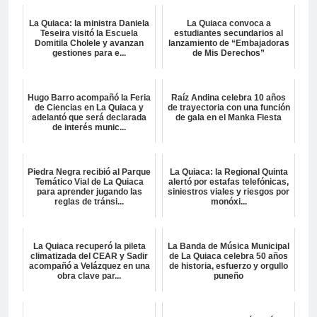
La Quiaca: la ministra Daniela
La Quiaca convoca a
Teseira visitó la Escuela
estudiantes secundarios al
Domitila Cholele y avanzan
lanzamiento de “Embajadoras
gestiones para e...
de Mis Derechos”
Hugo Barro acompañó la Feria
Raíz Andina celebra 10 años
de Ciencias en La Quiaca y
de trayectoria con una función
adelantó que será declarada
de gala en el Manka Fiesta
de interés munic...
Piedra Negra recibió al Parque
La Quiaca: la Regional Quinta
Temático Vial de La Quiaca
alertó por estafas telefónicas,
para aprender jugando las
siniestros viales y riesgos por
reglas de tránsi...
monóxi...
La Quiaca recuperó la pileta
La Banda de Música Municipal
climatizada del CEAR y Sadir
de La Quiaca celebra 50 años
acompañó a Velázquez en una
de historia, esfuerzo y orgullo
obra clave par...
puneño