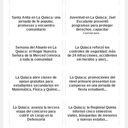
Santa Anita en La Quiaca: una
Juventud en La Quiaca: Jael
jornada de fe popular,
Escalante presentó
promesas y encuentro
programas para proteger
comunitario
derechos, capacitar
carrocero...
Semana del Abuelo en La
La Quiaca reforzó los
Quiaca: el Hogar Nuestra
controles de seguridad: más
Señora de la Merced convoca
de 24 infracciones, accidentes
a toda la comunidad
sin heridos y alert...
La Quiaca abre clases de
La Quiaca: promociones del
apoyo gratuitas para
nivel primario presentan sus
estudiantes secundarios en
camperas en una jornada de
Matemática, Física y Químic...
fiesta estudianti...
La Quiaca: avanza la tercera
La Quiaca: la Regional Quinta
etapa del concurso para
informó cinco siniestros
cubrir un cargo en la
viales, búsquedas de menores
Defensoría
y nuevas estafas...