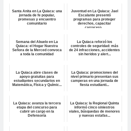
Santa Anita en La Quiaca: una
Juventud en La Quiaca: Jael
jornada de fe popular,
Escalante presentó
promesas y encuentro
programas para proteger
comunitario
derechos, capacitar
carrocero...
Semana del Abuelo en La
La Quiaca reforzó los
Quiaca: el Hogar Nuestra
controles de seguridad: más
Señora de la Merced convoca
de 24 infracciones, accidentes
a toda la comunidad
sin heridos y alert...
La Quiaca abre clases de
La Quiaca: promociones del
apoyo gratuitas para
nivel primario presentan sus
estudiantes secundarios en
camperas en una jornada de
Matemática, Física y Químic...
fiesta estudianti...
La Quiaca: avanza la tercera
La Quiaca: la Regional Quinta
etapa del concurso para
informó cinco siniestros
cubrir un cargo en la
viales, búsquedas de menores
Defensoría
y nuevas estafas...