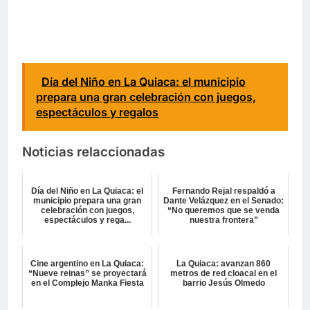
Día del Niño en La Quiaca: el municipio
prepara una gran celebración con juegos,
espectáculos y regalos
Noticias relaccionadas
Día del Niño en La Quiaca: el
Fernando Rejal respaldó a
municipio prepara una gran
Dante Velázquez en el Senado:
celebración con juegos,
“No queremos que se venda
espectáculos y rega...
nuestra frontera”
Cine argentino en La Quiaca:
La Quiaca: avanzan 860
“Nueve reinas” se proyectará
metros de red cloacal en el
en el Complejo Manka Fiesta
barrio Jesús Olmedo