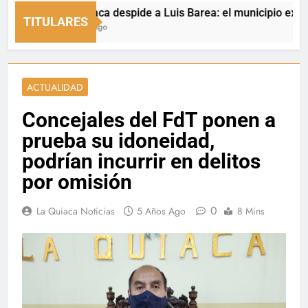
La Quiaca despide a Luis Barea: el municipio expresó su
TITULARES
2 Horas Ago
ACTUALIDAD
Concejales del FdT ponen a
prueba su idoneidad,
podrían incurrir en delitos
por omisión
0
La Quiaca Noticias
5 Años Ago
8 Mins