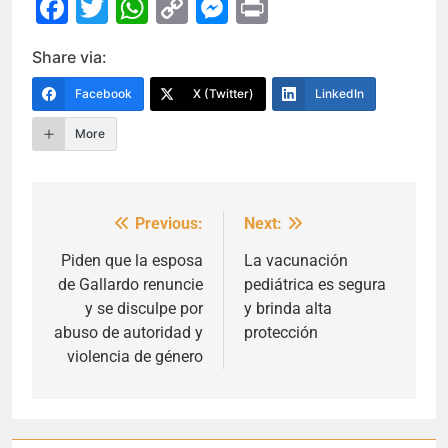
Facebook
Twitter
WhatsApp
Copy
Messenger
Print
Link
Share via:
Facebook
X (Twitter)
LinkedIn
More
Previous:
Next:
Navegación
de
Piden que la esposa
La vacunación
de Gallardo renuncie
pediátrica es segura
entradas
y se disculpe por
y brinda alta
abuso de autoridad y
protección
violencia de género