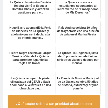
La Quiaca: la ministra Daniela
La Quiaca convoca a
Teseira visitó la Escuela
estudiantes secundarios al
Domitila Cholele y avanzan
lanzamiento de “Embajadoras
gestiones para e...
de Mis Derechos”
Hugo Barro acompañó la Feria
Raíz Andina celebra 10 años
de Ciencias en La Quiaca y
de trayectoria con una función
adelantó que será declarada
de gala en el Manka Fiesta
de interés munic...
Piedra Negra recibió al Parque
La Quiaca: la Regional Quinta
Temático Vial de La Quiaca
alertó por estafas telefónicas,
para aprender jugando las
siniestros viales y riesgos por
reglas de tránsi...
monóxi...
La Quiaca recuperó la pileta
La Banda de Música Municipal
climatizada del CEAR y Sadir
de La Quiaca celebra 50 años
acompañó a Velázquez en una
de historia, esfuerzo y orgullo
obra clave par...
puneño
¿Qué sector debería ser prioridad absoluta para