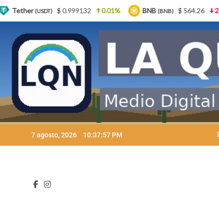
0.01%
BNB
$ 564.26
2.77%
USDC
$ 0.99
(BNB)
(USDC)
Skip
7 agosto, 2026
10:38:00 PM
to
content