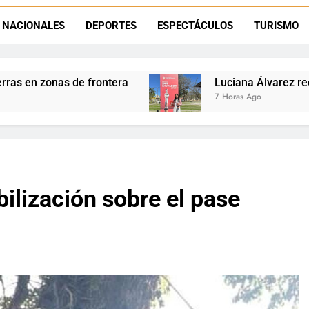
Día del Niño en La Quiaca: el municipio prepara una gran celebrac
NACIONALES
DEPORTES
ESPECTÁCULOS
TURISMO
Natación inclusiva en La Quiaca: Celia Zenteno destacó el crecimi
Luciana Álvarez recibió el Premio San Salvador: L
7 Horas Ago
ilización sobre el pase