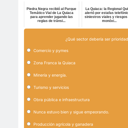
Piedra Negra recibió al Parque
La Quiaca: la Regional Qu
Temático Vial de La Quiaca
alertó por estafas telefóni
para aprender jugando las
siniestros viales y riesgos
reglas de tránsi...
monóxi...
¿Qué sector debería ser prioridad
Comercio y pymes
Zona Franca la Quiaca
Minería y energía.
Turismo y servicios
Obra pública e infraestructura
Nunca estuvo bien y sigue empeorando.
Producción agrícola y ganadera