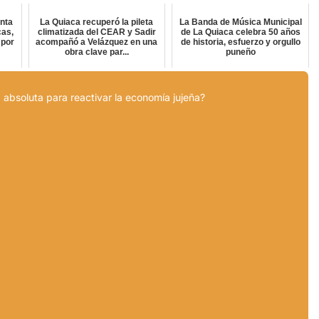
inta
La Quiaca recuperó la pileta
La Banda de Música Municipal
cas,
climatizada del CEAR y Sadir
de La Quiaca celebra 50 años
 por
acompañó a Velázquez en una
de historia, esfuerzo y orgullo
obra clave par...
puneño
 absoluta para reactivar la economía jujeña?