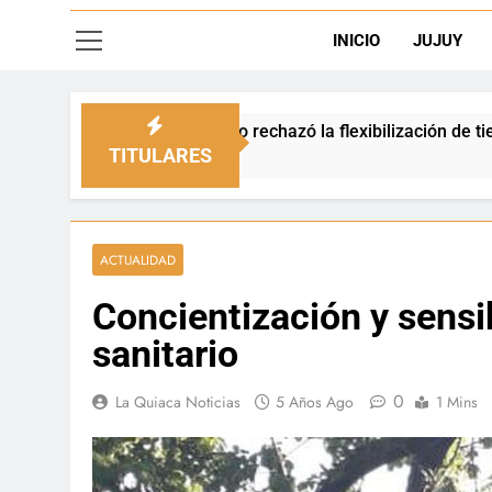
INICIO
JUJUY
echazó la flexibilización de tierras en zonas de frontera
TITULARES
ACTUALIDAD
Concientización y sensib
sanitario
0
La Quiaca Noticias
5 Años Ago
1 Mins