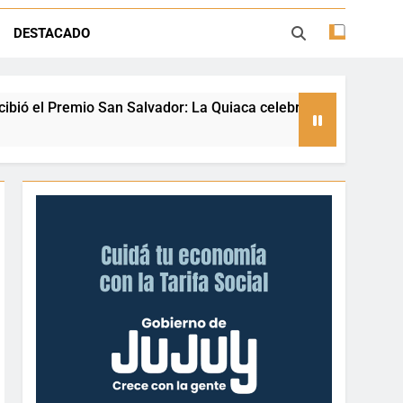
ión con juegos, espectáculos y regalos
DESTACADO
ento deportivo y el valor de aprender a
desenvolverse en el agua
a Quiaca celebra a una referente nacional del taekwondo