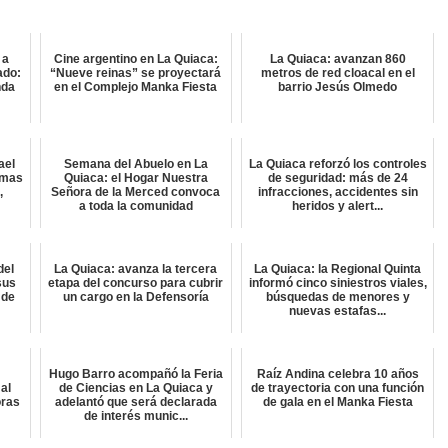
 a
Cine argentino en La Quiaca:
La Quiaca: avanzan 860
ado:
“Nueve reinas” se proyectará
metros de red cloacal en el
nda
en el Complejo Manka Fiesta
barrio Jesús Olmedo
ael
Semana del Abuelo en La
La Quiaca reforzó los controles
amas
Quiaca: el Hogar Nuestra
de seguridad: más de 24
,
Señora de la Merced convoca
infracciones, accidentes sin
a toda la comunidad
heridos y alert...
del
La Quiaca: avanza la tercera
La Quiaca: la Regional Quinta
sus
etapa del concurso para cubrir
informó cinco siniestros viales,
 de
un cargo en la Defensoría
búsquedas de menores y
nuevas estafas...
Hugo Barro acompañó la Feria
Raíz Andina celebra 10 años
al
de Ciencias en La Quiaca y
de trayectoria con una función
oras
adelantó que será declarada
de gala en el Manka Fiesta
de interés munic...