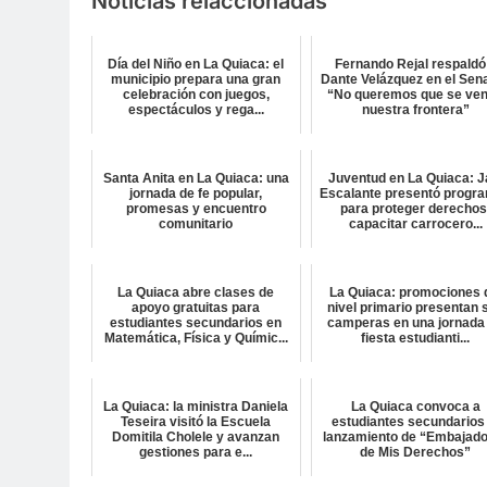
Noticias relaccionadas
Día del Niño en La Quiaca: el
Fernando Rejal respaldó
municipio prepara una gran
Dante Velázquez en el Sen
celebración con juegos,
“No queremos que se ve
espectáculos y rega...
nuestra frontera”
Santa Anita en La Quiaca: una
Juventud en La Quiaca: J
jornada de fe popular,
Escalante presentó progr
promesas y encuentro
para proteger derechos
comunitario
capacitar carrocero...
La Quiaca abre clases de
La Quiaca: promociones 
apoyo gratuitas para
nivel primario presentan 
estudiantes secundarios en
camperas en una jornada
Matemática, Física y Químic...
fiesta estudianti...
La Quiaca: la ministra Daniela
La Quiaca convoca a
Teseira visitó la Escuela
estudiantes secundarios 
Domitila Cholele y avanzan
lanzamiento de “Embajad
gestiones para e...
de Mis Derechos”