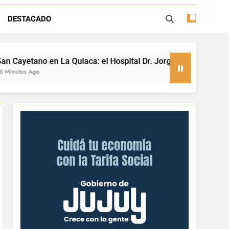
atrono con fe, gratitud y participación
comunitaria
DESTACADO
eremos que se venda nuestra frontera”
 vacunación antirrábica a Piedra Negra
: el Hospital Dr. Jorge Uro celebra a su patrono con fe, grati