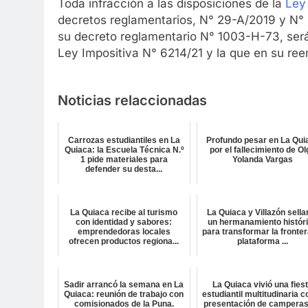
Toda infracción a las disposiciones de la
Ley
decretos reglamentarios, N° 29-A/2019 y N° 0
su decreto reglamentario N° 1003-H-73, será
Ley Impositiva N° 6214/21 y la que en su ree
Noticias relaccionadas
Carrozas estudiantiles en La
Profundo pesar en La Qui
Quiaca: la Escuela Técnica N.º
por el fallecimiento de O
1 pide materiales para
Yolanda Vargas
defender su desta...
La Quiaca recibe al turismo
La Quiaca y Villazón sella
con identidad y sabores:
un hermanamiento histór
emprendedoras locales
para transformar la fronter
ofrecen productos regiona...
plataforma ...
Sadir arrancó la semana en La
La Quiaca vivió una fies
Quiaca: reunión de trabajo con
estudiantil multitudinaria c
comisionados de la Puna.
presentación de camperas