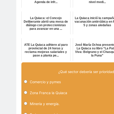
Agenda de infr...
nivel medi...
La Quiaca: el Concejo
La Quiaca inició la campañ
Deliberante abrió una mesa de
vacunación antirrábica en 
diálogo con proteccionistas
5 y zonas aledañas
para avanzar en una ...
ATE La Quiaca adhiere al paro
José María Ochoa present
provincial de 24 horas y
La Quiaca su libro “La Pat
reclama mejoras salariales y
Viva: Belgrano y el Chasqu
pase a planta pe...
la Puna”
¿Qué sector debería ser prioridad
Comercio y pymes
Zona Franca la Quiaca
Minería y energía.