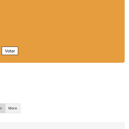
Votar
r
More