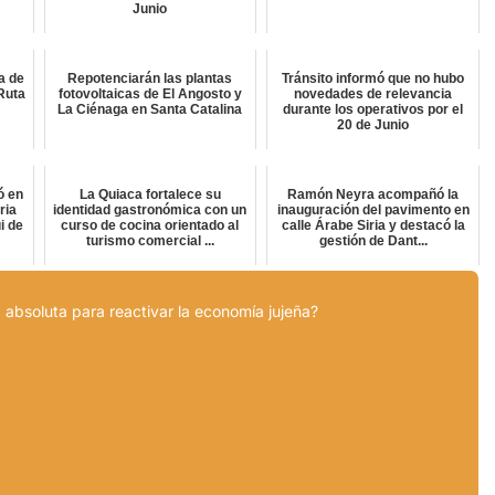
Junio
a de
Repotenciarán las plantas
Tránsito informó que no hubo
Ruta
fotovoltaicas de El Angosto y
novedades de relevancia
La Ciénaga en Santa Catalina
durante los operativos por el
20 de Junio
ó en
La Quiaca fortalece su
Ramón Neyra acompañó la
ria
identidad gastronómica con un
inauguración del pavimento en
i de
curso de cocina orientado al
calle Árabe Siria y destacó la
turismo comercial ...
gestión de Dant...
 absoluta para reactivar la economía jujeña?