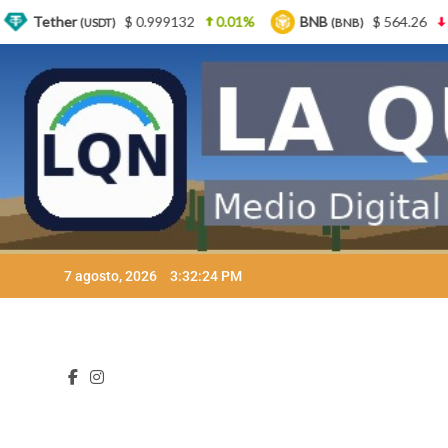
999132
0.01%
BNB
$ 564.26
2.77%
USDC
(BNB)
(USDC
Skip
7 agosto, 2026
3:32:26 PM
to
content