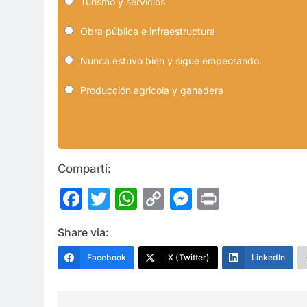
Turismo y servicios
Obra pública e infraestructura
Nunca estuvo bien y sigue empeorando.
Producción agrícola y ganadera
Compartí:
Facebook
Twitter
WhatsApp
Copy
Messenge
Print
Link
Share via:
Facebook
X (Twitter)
LinkedIn