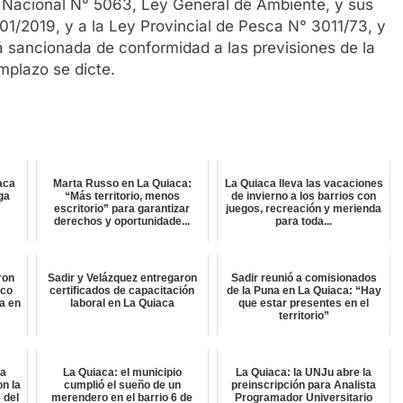
Nacional N° 5063, Ley General de Ambiente, y sus
1/2019, y a la Ley Provincial de Pesca N° 3011/73, y
 sancionada de conformidad a las previsiones de la
mplazo se dicte.
aca
Marta Russo en La Quiaca:
La Quiaca lleva las vacaciones
lga
“Más territorio, menos
de invierno a los barrios con
escritorio” para garantizar
juegos, recreación y merienda
derechos y oportunidade...
para toda...
ron
Sadir y Velázquez entregaron
Sadir reunió a comisionados
ico
certificados de capacitación
de la Puna en La Quiaca: “Hay
a en
laboral en La Quiaca
que estar presentes en el
territorio”
ta
La Quiaca: el municipio
La Quiaca: la UNJu abre la
on la
cumplió el sueño de un
preinscripción para Analista
 del
merendero en el barrio 6 de
Programador Universitario