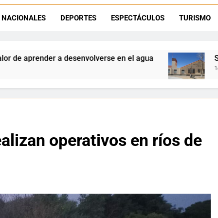
San Cayetano en La Quiaca: el Hospital Dr. Jorge Uro celebra a su p
NACIONALES
DEPORTES
ESPECTÁCULOS
TURISMO
Fernando Rejal respaldó a Dante Velázquez en el Senado: “No qu
Día del Veterinario en La Quiaca: Zoonosis llevó
nvolverse en el agua
San Cayetano en La Quiaca
16 Minutos Ago
alizan operativos en ríos de