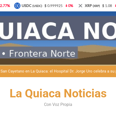
$ 0.999925
0%
XRP
$ 1.08
3.87%
Solana
)
(XRP)
(SOL
Día del Veterinario en La Quiaca: Zoonosis llevó
Natación inclusiva en La Quiaca: Celia Zenteno destacó el crecimi
San Cayetano en La Quiaca: el Hospital Dr. Jorge Uro celebra a su p
Fernando Rejal respaldó a Dante Velázquez en el Senado: “No qu
La Quiaca Noticias
Día del Veterinario en La Quiaca: Zoonosis llevó
Con Voz Propia
Natación inclusiva en La Quiaca: Celia Zenteno destacó el crecimi